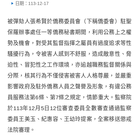
日期：113-12-17
被彈劾人張希賢於僑務委員會（下稱僑委會）駐聖
保羅辦事處任一等僑務秘書期間，利用公務上之權
勢及機會，對受其監督指揮之屬員有過度追求等性
騷擾行為，令被害人感到不舒服，造成敵意性、脅
迫性、冒犯性之工作環境，亦逾越職務監督關係與
分際，核其行為不僅侵害被害人人格尊嚴，並嚴重
影響政府及駐外僑務人員之聲譽及形象，有違公務
員服務法第6條、第7條之規定，情節重大。監察院
於113年12月5日12位審查委員全數審查通過監察
委員王美玉、紀惠容、王幼玲提案，全案移送懲戒
法院審理。