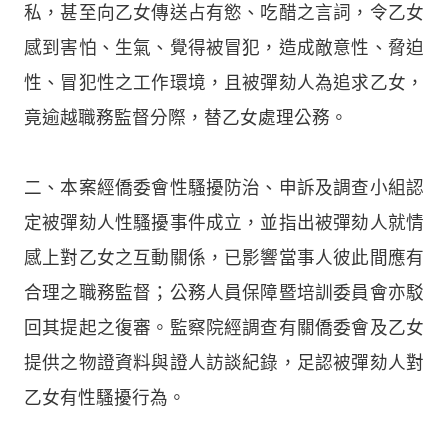
私，甚至向乙女傳送占有慾、吃醋之言詞，令乙女
感到害怕、生氣、覺得被冒犯，造成敵意性、脅迫
性、冒犯性之工作環境，且被彈劾人為追求乙女，
竟逾越職務監督分際，替乙女處理公務。
二、本案經僑委會性騷擾防治、申訴及調查小組認
定被彈劾人性騷擾事件成立，並指出被彈劾人就情
感上對乙女之互動關係，已影響當事人彼此間應有
合理之職務監督；公務人員保障暨培訓委員會亦駁
回其提起之復審。監察院經調查有關僑委會及乙女
提供之物證資料與證人訪談紀錄，足認被彈劾人對
乙女有性騷擾行為。