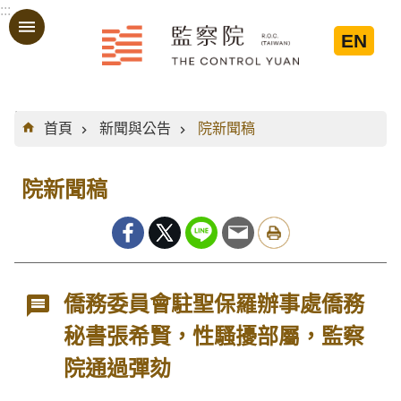
:::
跳到主要內容區塊
EN
:::
首頁
新聞與公告
院新聞稿
院新聞稿
僑務委員會駐聖保羅辦事處僑務
秘書張希賢，性騷擾部屬，監察
院通過彈劾