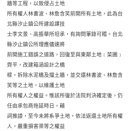
牆等工程，以致侵占土地
所有權人林書波、林詹含笑前開所有土地，此為台
北縣汐止鎮公所建設課技
士李文景、高振華所坦承，有詢問筆錄可稽。台北
縣汐止鎮公所理應儘速將
前開施工錯誤之道路，回復至與東鄰土地﹝菜圃﹞
齊平，改建箱涵設計之橋
樑，拆除水泥橋及擋土牆，並交還林書波、林詹含
笑等之土地，以維護土地
所有權人之權益。惟該所復於法院判決確定後，仍
任由承包商拖延時日，藉
詞推諉，至今未將系爭土地，依法返還土地所有權
人，嚴重損害渠等之權益