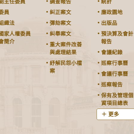
副主任委員
調查報告
統計
委員
糾正案文
廉政園地
組織法
彈劾案文
出版品
國家人權委員
糾舉案文
預決算及會計
會簡介
報告
重大案件改善
與處理結果
會議紀錄
紓解民怨小檔
巡察行事曆
案
會議行事曆
巡察報告
保有及管理個
資項目總表
更多