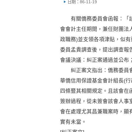
日期：86-11-19
有關僑務委員會函報：「該會
會會計主任期間，兼任財團法
政職務)並支領各項津貼，似
委員孟貴調查後，提出調查報
會議決議：糾正案通過並公布
糾正案文指出：僑務委員會
華僑信用保證基金會計組長(行
四條暨其相關規定。且該會在
簽辦過程，從未簽會該會人事
會在處理尤其昌兼職案時，顯
實有未當。