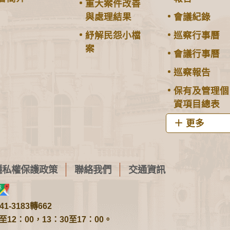
重大案件改善
與處理結果
會議紀錄
紓解民怨小檔
巡察行事曆
案
會議行事曆
巡察報告
保有及管理個
資項目總表
更多
隱私權保護政策
聯絡我們
交通資訊
1-3183轉662
2：00，13：30至17：00。