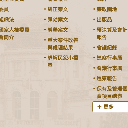
委員
糾正案文
廉政園地
組織法
彈劾案文
出版品
國家人權委員
糾舉案文
預決算及會計
會簡介
報告
重大案件改善
與處理結果
會議紀錄
紓解民怨小檔
巡察行事曆
案
會議行事曆
巡察報告
保有及管理個
資項目總表
更多