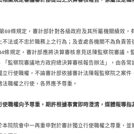
及第69條規定，審計部針對各級政府及其所屬機關績效
上不法或不忠於職務上之行為；及查處各機關不為負責答
34條規定，審計部應將決算審核意見送陳監察院審議。
、「監察院審議地方政府總決算審核報告辦法」，由各常
獨立行使職權，不論審計部依據審計法陳報監察院之案件
適法職權之行使，各界應予尊重。
行使職權向予尊重，期許根據事實即時澄清，媒體報導指
於本院院會中一再重申對於審計獨立行使職權之尊重，並