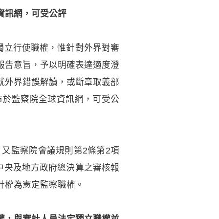
資訊網，可受公評
獨立行使職權，惟針對外界對審
報告意旨，予以明確表達適度澄
就外界錯誤解讀，或斷章取義部
布於監察院全球資訊網，可受公
又監察院會議規則第2條第2項
中央及地方政府總決算之審核報
計權為憲定監察職權。
權，與審計人員法定獨立職權並