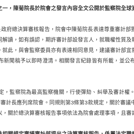
之一，陳菊院長於院會之發言內容全文公開於監察院全球
中央政府總決算審核報告，院會中陳菊院長表達尊重審計部
同解讀，如有誤認，期許審計部設發言人，就職權性質及
。就此，與會監察委員亦有表達相同意見，建議審計部宜
布新聞稿予以即時澄清。相關發言紀錄皆有所載，並公
規定，監察院為最高監察機關，行使彈劾、糾舉及審計權。
副審計長應列席院會。同規則第3條第3款規定，關於審議
以，關於總決算審核報告事項依法為院會處理事項，且審
法相關規定審議審計部提出之決算審核報告，係屬法定職