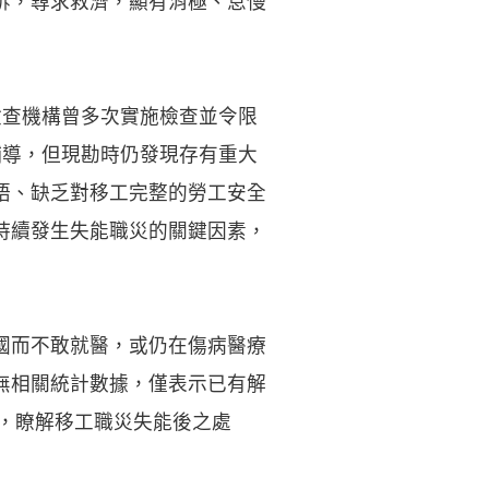
訴，尋求救濟，顯有消極、怠慢
檢查機構曾多次實施檢查並令限
輔導，但現勘時仍發現存有重大
語、缺乏對移工完整的勞工安全
持續發生失能職災的關鍵因素，
國而不敢就醫，或仍在傷病醫療
無相關統計數據，僅表示已有解
查，瞭解移工職災失能後之處