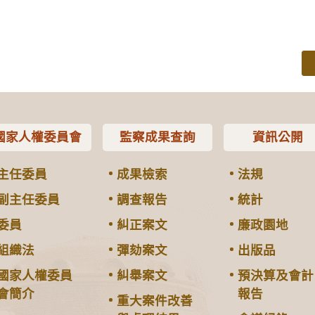
國家人權委員會
監察成果查詢
資訊公開
主任委員
成果檢索
法規
副主任委員
調查報告
統計
委員
糾正案文
廉政園地
組織法
彈劾案文
出版品
國家人權委員
糾舉案文
預決算及會計
會簡介
報告
重大案件改善