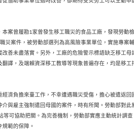
督促協助事業單位適時改善，卻期待受災勞工可以主動申
，本案曾履勘1家曾發生移工職災的食品工廠，發現勞動
起職災案件，被勞動部選列為高風險事業單位，實施專案
蹤改善未盡落實。另外，工廠的危險警示標語缺乏移工母
及翻譯，及端賴資深移工教導等現象普遍存在，均是移工
重經濟負擔來臺工作，不幸遭遇職災受傷，擔心被遣返回
仲介與雇主強制遣回母國的案件，時有所聞。勞動部對此
務站等可協助把關。為完善機制，勞動部實應主動統計調
令規範的保障。