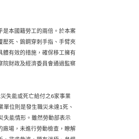
乎是本國籍勞工的兩倍。於本案
覆壓死、鎢鋼穿刺手指、手臂夾
具體有效的措施，確保移工擁有
察院財政及經濟委員會通過監察
災失能或死亡給付之6家事業
業單位則是發生職災未達1死、
災失能情形。雖然勞動部表示
的廠場，未進行勞動檢查，瞭解