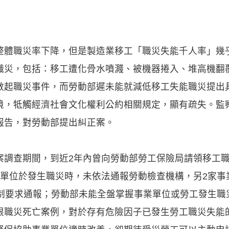
整體職災率下降，但是製造業移工「職災失能千人率」幾
職災，包括：移工遭化骨水噴濺、被機器捲入、堆高機翻
數起職災事件，而勞動部遲未能就減低移工失能職災提出
境，牴觸經濟社會文化權利公約相關規定，顯有疏失。監
報告，對勞動部提出糾正案。
案調查期間，到近2年內曾向勞動部勞工保險局請領移工職
業單位於發生職災時，未依法通報勞動檢查機構，另2家事
強制要求通報；勞動部未能全盤掌握事業單位或勞工發生職
限職災死亡案例，對於存有危險因子已發生勞工職災失能