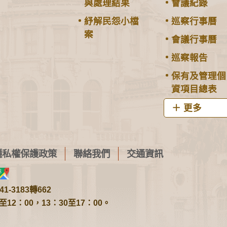
與處理結果
會議紀錄
紓解民怨小檔
巡察行事曆
案
會議行事曆
巡察報告
保有及管理個
資項目總表
更多
隱私權保護政策
聯絡我們
交通資訊
1-3183轉662
2：00，13：30至17：00。