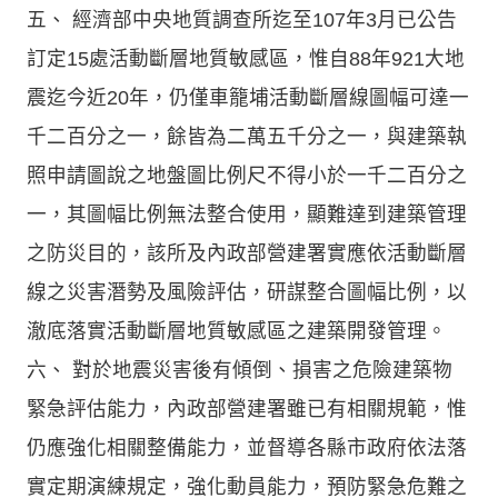
五、 經濟部中央地質調查所迄至107年3月已公告
訂定15處活動斷層地質敏感區，惟自88年921大地
震迄今近20年，仍僅車籠埔活動斷層線圖幅可達一
千二百分之一，餘皆為二萬五千分之一，與建築執
照申請圖說之地盤圖比例尺不得小於一千二百分之
一，其圖幅比例無法整合使用，顯難達到建築管理
之防災目的，該所及內政部營建署實應依活動斷層
線之災害潛勢及風險評估，研謀整合圖幅比例，以
澈底落實活動斷層地質敏感區之建築開發管理。
六、 對於地震災害後有傾倒、損害之危險建築物
緊急評估能力，內政部營建署雖已有相關規範，惟
仍應強化相關整備能力，並督導各縣市政府依法落
實定期演練規定，強化動員能力，預防緊急危難之