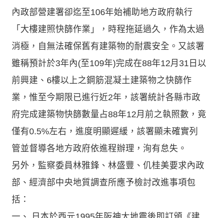
內政部營建署卻迄至106年始補助地方政府執行
「大樓建照快篩作業」，時程拖延過久，作為太過
消極，自無法確保舊有建築物的耐震安全。又該署
雖稱預計於3年內(至109年)完成在88年12月31日以
前興建、6樓以上之鋼筋混凝土建築物之快篩作
業，惟至今期限已進行近2年，該署統計各縣市政
府完成建築物快篩數量占88年12月前之執照數，竟
僅有0.5%左右，進度明顯遲緩，該署顯未確實列
管並督導各地方政府依進程辦理，洵有怠失。
另外，監察委員林雅鋒、林盛豐、仉桂美要求內政
部、經濟部中央地質調查所應予檢討改進事項包
括：
一、 日本於西元1995年阪神大地震後即訂頒《建