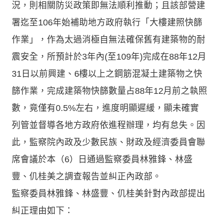
況，則相關防災政策即無法順利推動；且該部營建
署迄至106年始補助地方政府執行「大樓建照快篩
作業」，作為太過消極自無法確保舊有建築物的耐
震安全，所預計於3年內(至109年)完成在88年12月
31日以前興建、6樓以上之鋼筋混凝土建築物之快
篩作業，完成建築物快篩數量占88年12月前之執照
數，竟僅有0.5%左右，進度明顯遲緩，顯未確實
列管並督導各地方政府依進程辦理，均有怠失。因
此，監察院內政及少數民族、財政及經濟委員會聯
席會議於本（6）日通過監察委員林雅鋒、林盛
豐、仉桂美之調查報告並糾正內政部。
監察委員林雅鋒、林盛豐、仉桂美針對內政部提出
糾正理由如下：