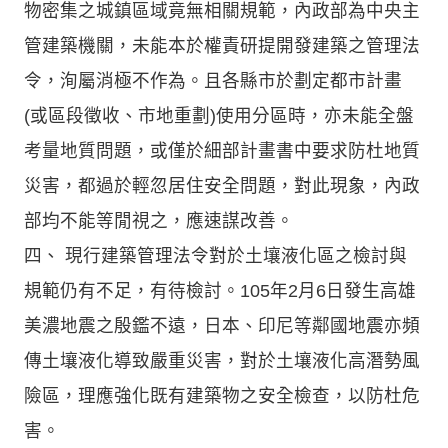
物密集之城鎮區域竟無相關規範，內政部為中央主
管建築機關，未能本於權責研提開發建築之管理法
令，洵屬消極不作為。且各縣市於劃定都市計畫
(或區段徵收、市地重劃)使用分區時，亦未能全盤
考量地質問題，或僅於細部計畫書中要求防杜地質
災害，都過於輕忽居住安全問題，對此現象，內政
部均不能等閒視之，應速謀改善。
四、 現行建築管理法令對於土壤液化區之檢討與
規範仍有不足，有待檢討。105年2月6日發生高雄
美濃地震之殷鑑不遠，日本、印尼等鄰國地震亦頻
傳土壤液化導致嚴重災害，對於土壤液化高潛勢風
險區，理應強化既有建築物之安全檢查，以防杜危
害。