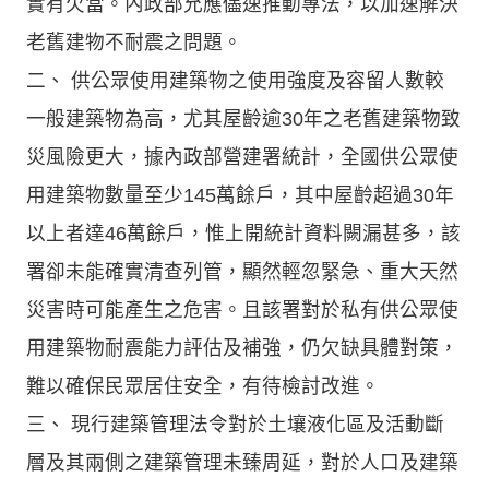
實有欠當。內政部允應儘速推動專法，以加速解決
老舊建物不耐震之問題。
二、 供公眾使用建築物之使用強度及容留人數較
一般建築物為高，尤其屋齡逾30年之老舊建築物致
災風險更大，據內政部營建署統計，全國供公眾使
用建築物數量至少145萬餘戶，其中屋齡超過30年
以上者達46萬餘戶，惟上開統計資料闕漏甚多，該
署卻未能確實清查列管，顯然輕忽緊急、重大天然
災害時可能產生之危害。且該署對於私有供公眾使
用建築物耐震能力評估及補強，仍欠缺具體對策，
難以確保民眾居住安全，有待檢討改進。
三、 現行建築管理法令對於土壤液化區及活動斷
層及其兩側之建築管理未臻周延，對於人口及建築