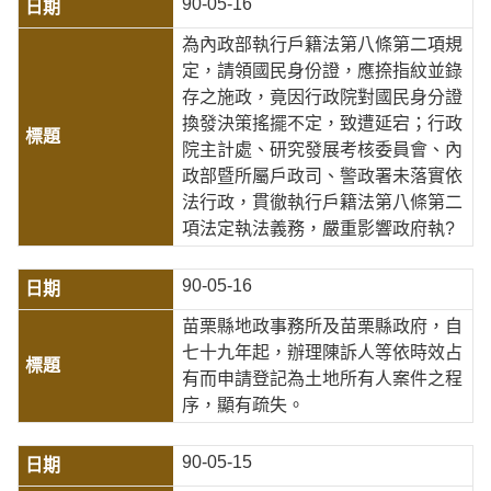
90-05-16
為內政部執行戶籍法第八條第二項規
定，請領國民身份證，應捺指紋並錄
存之施政，竟因行政院對國民身分證
換發決策搖擺不定，致遭延宕；行政
院主計處、研究發展考核委員會、內
政部暨所屬戶政司、警政署未落實依
法行政，貫徹執行戶籍法第八條第二
項法定執法義務，嚴重影響政府執?
90-05-16
苗栗縣地政事務所及苗栗縣政府，自
七十九年起，辦理陳訴人等依時效占
有而申請登記為土地所有人案件之程
序，顯有疏失。
90-05-15