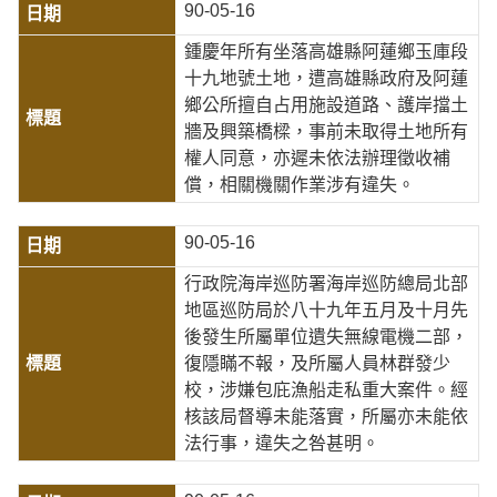
90-05-16
鍾慶年所有坐落高雄縣阿蓮鄉玉庫段
十九地號土地，遭高雄縣政府及阿蓮
鄉公所擅自占用施設道路、護岸擋土
牆及興築橋樑，事前未取得土地所有
權人同意，亦遲未依法辦理徵收補
償，相關機關作業涉有違失。
90-05-16
行政院海岸巡防署海岸巡防總局北部
地區巡防局於八十九年五月及十月先
後發生所屬單位遺失無線電機二部，
復隱瞞不報，及所屬人員林群發少
校，涉嫌包庇漁船走私重大案件。經
核該局督導未能落實，所屬亦未能依
法行事，違失之咎甚明。