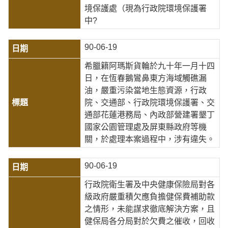
境保護處（現為行政院環境保護署
中?
90-06-19
希臘籍阿瑪斯貨輪於九十年一月十四
日，在恆春鵝鸞鼻東方海域觸礁漏
油，嚴重污染當地生態資源，行政
院、交通部、行政院環境保護署、交
通部花蓮港務局、內政部營建署墾丁
國家公園管理處及屏東縣政府等機
關，於處理本案過程中，涉有違失。
90-06-19
行政院衛生署及中央健康保險局對各
級政府嚴重積欠應負擔健保費補助款
之情形，未能謀求徹底解決方案，且
健保局各分局對於欠費之催收，回收