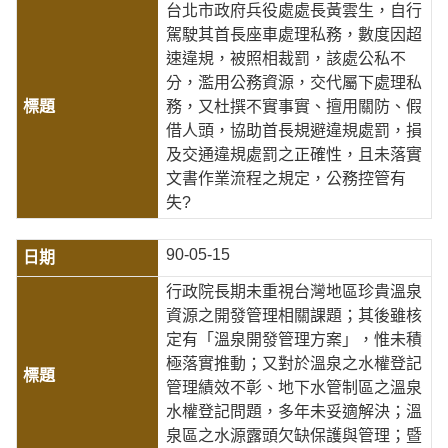
台北市政府兵役處處長黃雲生，自行
駕駛其首長座車處理私務，數度因超
速違規，被照相裁罰，該處公私不
分，濫用公務資源，交代屬下處理私
務，又杜撰不實事實、擅用關防、假
借人頭，協助首長規避違規處罰，損
及交通違規處罰之正確性，且未落實
文書作業流程之規定，公務控管有
失?
90-05-15
行政院長期未重視台灣地區珍貴溫泉
資源之開發管理相關課題；其後雖核
定有「溫泉開發管理方案」，惟未積
極落實推動；又對於溫泉之水權登記
管理績效不彰、地下水管制區之溫泉
水權登記問題，多年未妥適解決；溫
泉區之水源露頭欠缺保護與管理；暨