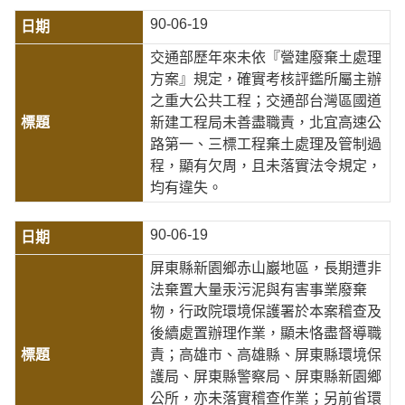
90-06-19
交通部歷年來未依『營建廢棄土處理
方案』規定，確實考核評鑑所屬主辦
之重大公共工程；交通部台灣區國道
新建工程局未善盡職責，北宜高速公
路第一、三標工程棄土處理及管制過
程，顯有欠周，且未落實法令規定，
均有違失。
90-06-19
屏東縣新園鄉赤山巖地區，長期遭非
法棄置大量汞污泥與有害事業廢棄
物，行政院環境保護署於本案稽查及
後續處置辦理作業，顯未恪盡督導職
責；高雄市、高雄縣、屏東縣環境保
護局、屏東縣警察局、屏東縣新園鄉
公所，亦未落實稽查作業；另前省環