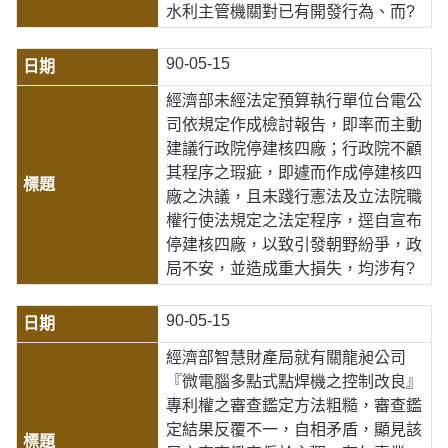
水利主管機關對已有開發行為、而?
90-05-15
經濟部未經法定預算執行單位台電公
司依規定作成檢討報告，即率而主動
建議行政院停建核四廠；行政院不顧
其程序之瑕疵，即遽而作成停建核四
廠之決議，且未踐行憲法及立法院職
權行使法規定之法定程序，逕自宣布
停建核四廠，以致引發朝野紛爭，政
局不安，並造成重大損失，均涉有?
90-05-15
經濟部智慧財產局就有關龍昶公司
『微電腦多點式點焊機之控制改良』
專利權之審查鑑定方法粗糙，審查鑑
定結果反覆不一，自相矛盾，顯見該