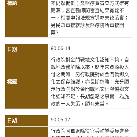
率仍然偏低；又醫療費審查方式確有
闕漏；審查醫師間審查結果寬鬆不
一，相關申報法規宣導亦未臻落實；
另民眾重複就診及醫療院所重複開
藥?
90-06-14
行政院對金門戰地文化認知不夠，自
戰地政務解除以來，歷年來資源投入
付之闕如，另行政院對於金門僑鄉文
化之保存維護，亦長期忽略；充分顯
示行政院對於金門戰地文化與僑鄉文
化認知不足、長期忽略之事實，為施
政的一大失策，顯有未當。
90-05-17
行政院國軍退除役官兵輔導委員會台