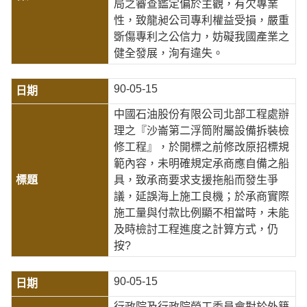
局之審查鑑定偏於主觀，有欠專業
性，致龍昶公司專利權益受損，嚴重
斲傷專利之公信力，妨礙我國產業之
健全發展，洵有違失。
90-05-15
中國石油股份有限公司北部工程處辦
理之『沙崙第二浮筒附屬設備拆裝檢
修工程』，於開標之前修改原招標規
範內容，未明確規定承商應自備之船
具，致承商要求支援拖船而發生爭
議，延誤海上施工良機；於承商實際
施工量與付款比例顯不相當時，未能
及時檢討工程進度之計算方式，仍
按?
90-05-15
行政院及行政院勞工委員會對於外籍