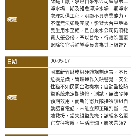
北鐵工廠，承包自來水公司豐原第二
淨水場二期及鯉魚潭淨水場二期淨水
處理設備工程，明顯不具專業能力，
不僅無法如期完成，影響大台中地區
民生用水至鉅，且自來水公司仍須耗
費大筆公帑，予以善後，行政院國軍
退除役官兵輔導委員會為其上級督?
90-05-17
國軍新竹財務組硬體規劃建置，不具
危機意識，管理運作欠缺警覺，安全
性猶不如民間金融機構；自動監控防
盜系統未定期維修、測試，無法發揮
預期效用，而新竹憲兵隊接獲該組自
動語音電話，未能立即正確判斷，急
速救援，錯失緝盜先機；該組多名軍
官交往複雜，生活糜爛，屢次帶領?