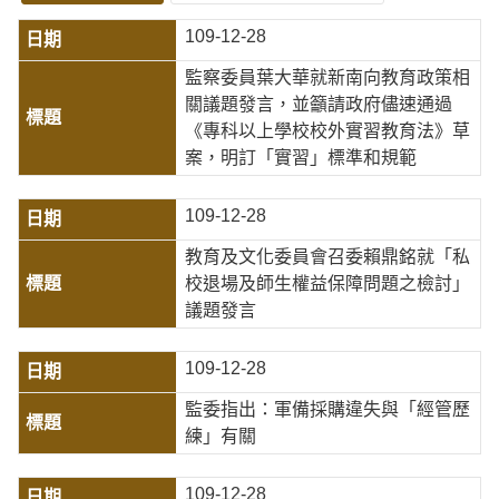
109-12-28
監察委員葉大華就新南向教育政策相
關議題發言，並籲請政府儘速通過
《專科以上學校校外實習教育法》草
案，明訂「實習」標準和規範
109-12-28
教育及文化委員會召委賴鼎銘就「私
校退場及師生權益保障問題之檢討」
議題發言
109-12-28
監委指出：軍備採購違失與「經管歷
練」有關
109-12-28