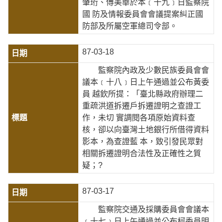
肇珩、傅美華於本﹝十九﹞日監察院
國 防及情報委員會會議提案糾正國
防部及所屬空軍總司令部。
87-03-18
監察院內政及少數民族委員會會
議本﹝十八﹞日上午通過並公布黃委
員 越欽所提：「臺北縣政府辦理二
重疏洪道拆遷戶拆遷證明之查證工
作，未切 實調閱各項原始資料查
核，卻以向臺灣土地銀行所借得資料
影本，為查證藍 本，致引發民眾對
相關拆遷證明合法性及正確性之質
疑；?
87-03-17
監察院交通及採購委員會會議本
﹝十七﹞日上午通過並公布柯委員明