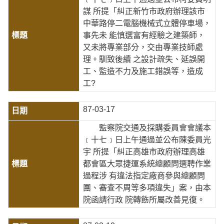
謀 所提「糾正新竹市政府辦理該市
中華路停二電腦機械式立體停車場，
事先未 能慎選富有經驗之建築師，
又未將專業部分，交由專業技師處
理。馴致後續 之設計疏失、延誤開
工、監造不力及施工錯誤等，造成
工?
87-03-17
監察院交通及採購委員會會議本
﹝十七﹞日上午通過並公布陳委員光
宇 所提「糾正高雄市政府辦理高雄
都會區大眾捷運系統總顧問選聘作業
過程涉 有違法指定廠商參與總顧問
團、審查不周等多項違失」案，由本
院函請行政 院轉飭所屬改善見復。