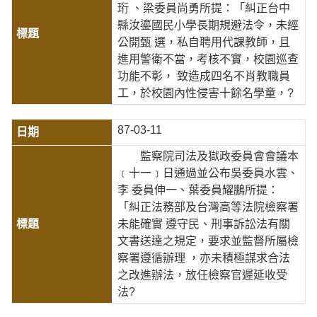
珩 、梁委員尚勇所提：「糾正台中
縣汝鎏國民小學長期規避法令，未經
公開甄 選，私自聘用代課教師，且
進用警衛不當，考核不實，校園巡查
功能不彰， 致造成四名不肖教職員
工，於校園內性侵害十餘名學童，?
87-03-11
監察院司法及獄政委員會會議本
﹝十一﹞日通過並公布吳委員水雲、
李 委員伸一、葉委員耀鵬所提：
「糾正法務部及台灣高等法院檢察署
未能確實 遵守民、刑事訴訟法有關
文書送達之規定，要求並監督所屬檢
察署遵循辦理 ，亦未積極謀求合法
之改進辦法，放任檢察官遲延收受
法?