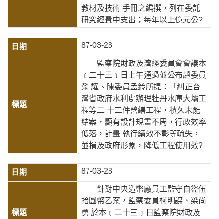
教材及技術 手冊之編撰，列在委託
研究經費中支出；每年以上億元公?
87-03-23
監察院財政及濟經委員會會議本
﹝二十三﹞日上午通過並公布趙委員
榮 耀、陳委員孟鈴所提：「糾正台
灣省政府水利處辦理牡丹水庫大壩工
程等二 十三件營繕工程，積久未能
結案，顯有設計規畫不周，行政效率
低落，計畫 執行績效不彰等疏失，
並損及政府形象，降低工程使用效?
87-03-23
針對中央造幣廠員工監守自盜伍
拾圓幣乙案，監察委員柯明謀、梁尚
勇 於本﹝二十三﹞日監察院財政及