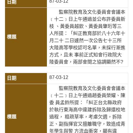
87-03-12
監察院教育及文化委員會會議本
﹝十二﹞日上午通過並公布許委員新
枝 、黃委員越欽、黃委員肇珩等三
人所提：「糾正教育部於八十六年十
月二十 二日遽然一次公告七十三所
大陸高等學校認可名單，未採行漸進
方式，且未 事前正式知會行政院大
陸委員會，兩部會間之協調顯然不?
87-03-12
監察院教育及文化委員會會議本
﹝十二﹞日上午通過趙委員榮耀、陳
委 員孟鈴所提：「糾正台北縣政府
於執行東海高中違建拆除及歸還校地
過程， 粗疏草率，考慮欠週，拆除
正、副指揮官又擅離職守，致造成青
年學生與警 方流血衝突，顯有違