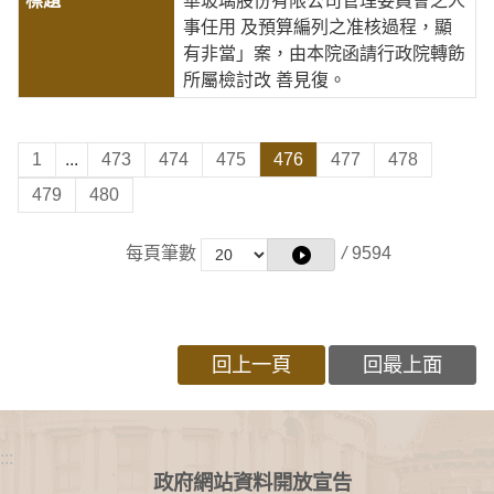
華玻璃股份有限公司管理委員會之人
事任用 及預算編列之准核過程，顯
有非當」案，由本院函請行政院轉飭
所屬檢討改 善見復。
1
...
473
474
475
476
477
478
479
480
每頁筆數
/
9594
回上一頁
回最上面
:::
政府網站資料開放宣告