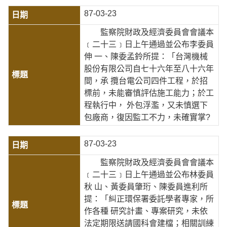
87-03-23
監察院財政及經濟委員會會議本
﹝二十三﹞日上午通過並公布李委員
伸 一、陳委孟鈴所提：「台灣機械
股份有限公司自七十六年至八十六年
間，承 攬台電公司四件工程，於招
標前，未能審慎評估施工能力；於工
程執行中， 外包浮濫，又未慎選下
包廠商，復因監工不力，未確實掌?
87-03-23
監察院財政及經濟委員會會議本
﹝二十三﹞日上午通過並公布林委員
秋 山、黃委員肇珩、陳委員進利所
提：「糾正環保署委託學者專家，所
作各種 研究計畫、專案研究，未依
法定期限送請國科會建檔；相關訓練