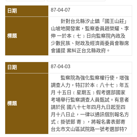
87-04-07
針對台北縣汐止鎮「國王山莊」
山坡地開發案，監察委員趙榮耀、李
伸 一於本﹝七﹞日向監察院內政及
少數民族、財政及經濟兩委員會聯席
會議提 案糾正台北縣政府。
87-04-03
監察院為強化監察權行使，增強
調查人力，特訂於本﹝八十七﹞年五
月 十五日﹝星期五﹞假考選部國家
考場舉行監察調查人員甄試。有意者
請於民 國八十七年四月九日起至四
月十八日止，一律以通訊個別報名方
式﹝掛號郵 寄﹞，將報名書表郵寄
台北市文山區試院路一號考選部特?