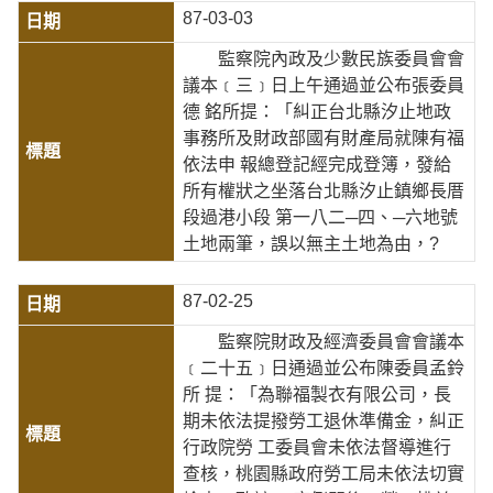
87-03-03
監察院內政及少數民族委員會會
議本﹝三﹞日上午通過並公布張委員
德 銘所提：「糾正台北縣汐止地政
事務所及財政部國有財產局就陳有福
依法申 報總登記經完成登簿，發給
所有權狀之坐落台北縣汐止鎮鄉長厝
段過港小段 第一八二─四、─六地號
土地兩筆，誤以無主土地為由，?
87-02-25
監察院財政及經濟委員會會議本
﹝二十五﹞日通過並公布陳委員孟鈴
所 提：「為聯福製衣有限公司，長
期未依法提撥勞工退休準備金，糾正
行政院勞 工委員會未依法督導進行
查核，桃園縣政府勞工局未依法切實