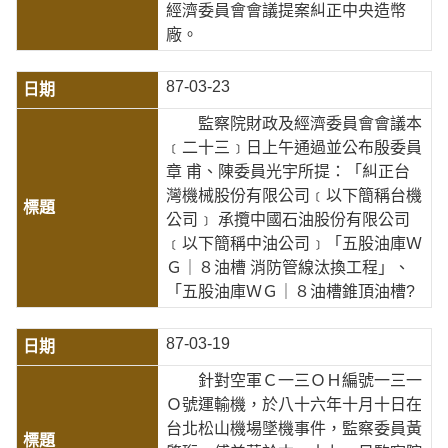
經濟委員會會議提案糾正中央造幣
廠。
87-03-23
監察院財政及經濟委員會會議本
﹝二十三﹞日上午通過並公布殷委員
章 甫、陳委員光宇所提：「糾正台
灣機械股份有限公司﹝以下簡稱台機
公司﹞ 承攬中國石油股份有限公司
﹝以下簡稱中油公司﹞「五股油庫Ｗ
Ｇ｜８油槽 消防管線汰換工程」、
「五股油庫ＷＧ｜８油槽錐頂油槽?
87-03-19
針對空軍Ｃ一三ＯＨ編號一三一
Ｏ號運輸機，於八十六年十月十日在
台北松山機場墜機事件，監察委員黃