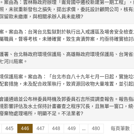
。案由為：雲林縣政府辦理「崙背國中遷校新建第一期工程」，
照，未就重新發包之損失，提出求償，委託設計顧問公司，核有
保留款未繳庫，與相關承辦人員未能積?
案。案由為：台灣台北監獄對於執行出入戒護區及場舍安全檢查
屬職員，督導考核，未臻確實，致生貪瀆弊案，均亟待確實檢討
護署、台北縣政府環境保護局、高雄縣政府環境保護局、台灣省
七河川局案。
境保護局案。案由為：「台北市自八十九年七月一日起，實施垃
配套措施，未及配合政策執行，致資源回收物大量堆置，並引起
會議通過並公布林委員時機及郭委員石吉所提調查報告。報告指
境影響評估及水土保持計畫審查之程序冗長，且無單一窗口，統
廢棄物處理場所，明顯不足。不法業者?
445
446
447
448
449
...
480
每頁筆數