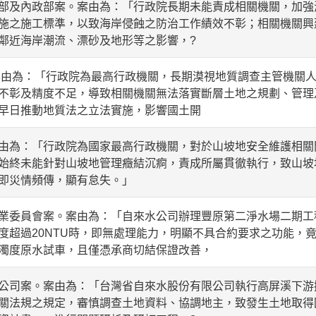
部及內政部案。案由為：「行政院長期未能責成相關機關，加強
施之施工標準，以致海岸侵蝕之防治工作績效不彰；相關機關興
鄰近海岸潮流、漂砂及地形等之影響，?
案由為：「行政院為最高行政機關，長期漠視地質調查主管機關
不彰及精度不足，導致相關機關無法落實斷層土地之規劃、管理
早日推動地質法之立法實施，影響國土開
由為：「行政院為國家最高行政機關，對於山坡地安全維護相關
始終未能針對山坡地管理癥結沉痾，責成所屬貫徹執行，致山坡
即災情頻傳，顯有怠失。」
業委員會案。案由為：「自來水公司辦理豐原第二淨水場二期工
度超過20NTU時，即無處理能力，明顯不具合約要求之功能，
濁度原水試車，且僅憑承商切結保證改善，
公司案。案由為：「台灣省自來水股份有限公司執行高屏溪下游
關法規之規定，審慎調查土地資料、協調地主，致發生土地取得