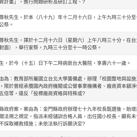
資計畫」，進行問題研析及研訂工程、?
尊秋先生，於本（八十九）年十二月十六日，上午九時三十分至
公祭。
尊秋先生，擇於十二月十六日（星期六）上午八時三十分，在台
對面），舉行家祭，九時三十分至十一時公祭。
生，於今（十五）日下午二時病逝台大醫院，享壽六十一歲。
由為：教育部所屬國立台北大學籌備處，辦理「校園整地與設施
，限於曾經承攬國內政府機關或公營事業機構者、廠商資本額淨
五倍等，違反「投標廠商資格與特殊或?
縣政府案。案由為：金門縣政府辦理七十九年校長甄選後，始增
關法規之規定，指派未經儲訓合格人員，出任國小校長，顯有未
不採取補救措施；未依法執行訴願決定?