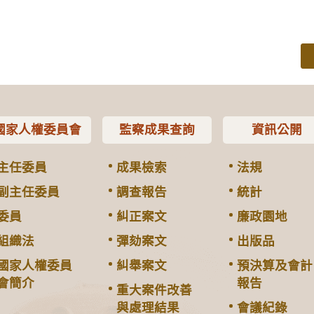
國家人權委員會
監察成果查詢
資訊公開
主任委員
成果檢索
法規
副主任委員
調查報告
統計
委員
糾正案文
廉政園地
組織法
彈劾案文
出版品
國家人權委員
糾舉案文
預決算及會計
會簡介
報告
重大案件改善
與處理結果
會議紀錄