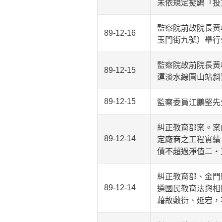
未依規定擬編「投
監察院前故院長黃
89-12-16
玉門街九號）舉行
監察院故前院長黃
89-12-15
運淡水線圓山站斜
89-12-15
監察委員江鵬堅先
糾正教育部案。案
89-12-14
定廠商之工程實績
債不超過淨值二‧
糾正教育部、金門
89-12-14
遵國民教育法與相
藉故敷衍、延宕，