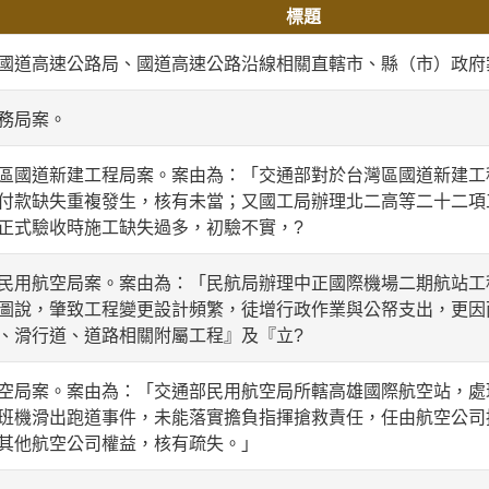
標題
國道高速公路局、國道高速公路沿線相關直轄市、縣（市）政府
務局案。
區國道新建工程局案。案由為：「交通部對於台灣區國道新建工
付款缺失重複發生，核有未當；又國工局辦理北二高等二十二項
正式驗收時施工缺失過多，初驗不實，?
民用航空局案。案由為：「民航局辦理中正國際機場二期航站工
圖說，肇致工程變更設計頻繁，徒增行政作業與公帑支出，更因
、滑行道、道路相關附屬工程』及『立?
空局案。案由為：「交通部民用航空局所轄高雄國際航空站，處
班機滑出跑道事件，未能落實擔負指揮搶救責任，任由航空公司
其他航空公司權益，核有疏失。」