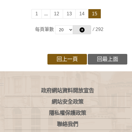
1
...
12
13
14
15
每頁筆數
/
292
回上一頁
回最上面
:::
政府網站資料開放宣告
網站安全政策
隱私權保護政策
聯絡我們