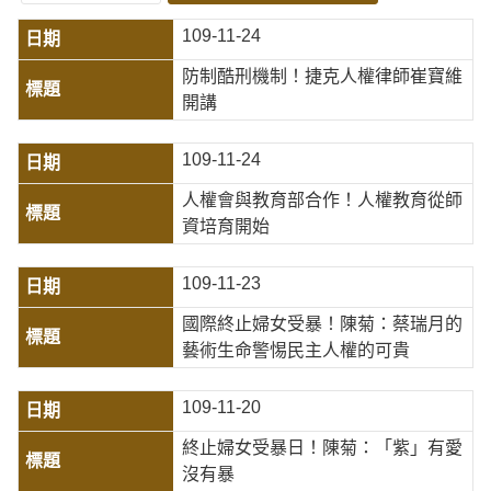
109-11-24
防制酷刑機制！捷克人權律師崔寶維
開講
109-11-24
人權會與教育部合作！人權教育從師
資培育開始
109-11-23
國際終止婦女受暴！陳菊：蔡瑞月的
藝術生命警惕民主人權的可貴
109-11-20
終止婦女受暴日！陳菊：「紫」有愛
沒有暴