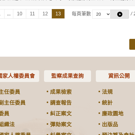
1
...
10
11
12
13
每頁筆數
/
國家人權委員會
監察成果查詢
資訊公開
主任委員
成果檢索
法規
副主任委員
調查報告
統計
委員
糾正案文
廉政園地
組織法
彈劾案文
出版品