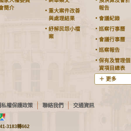
國家人權委員
糾舉案文
預決算及會計
會簡介
報告
重大案件改善
與處理結果
會議紀錄
紓解民怨小檔
巡察行事曆
案
會議行事曆
巡察報告
保有及管理個
資項目總表
更多
隱私權保護政策
聯絡我們
交通資訊
1-3183轉662