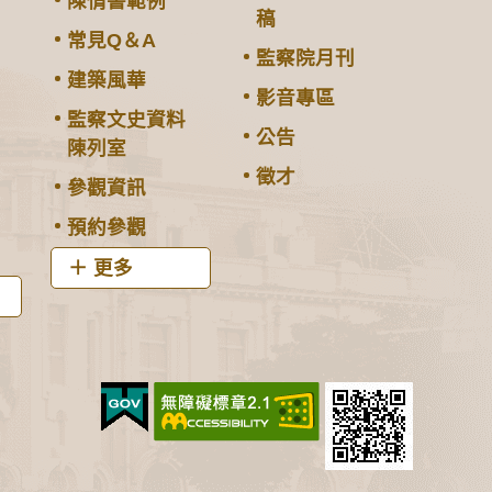
陳情書範例
稿
常見Q＆A
監察院月刊
建築風華
影音專區
監察文史資料
公告
陳列室
徵才
參觀資訊
預約參觀
更多