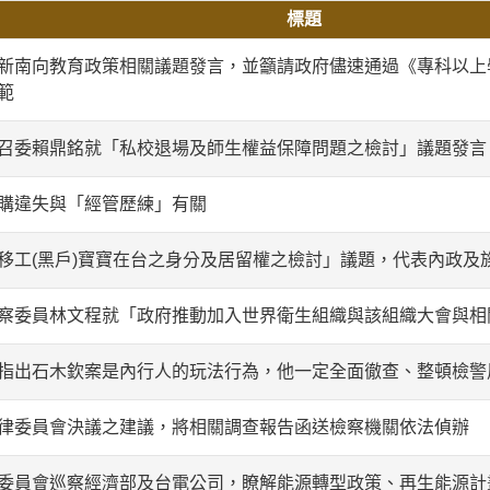
標題
新南向教育政策相關議題發言，並籲請政府儘速通過《專科以上
範
召委賴鼎銘就「私校退場及師生權益保障問題之檢討」議題發言
購違失與「經管歷練」有關
移工(黑戶)寶寶在台之身分及居留權之檢討」議題，代表內政及
察委員林文程就「政府推動加入世界衛生組織與該組織大會與相
指出石木欽案是內行人的玩法行為，他一定全面徹查、整頓檢警
律委員會決議之建議，將相關調查報告函送檢察機關依法偵辦
委員會巡察經濟部及台電公司，瞭解能源轉型政策、再生能源計