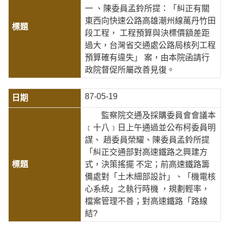
一 、陳委員孟鈴所提：「糾正有關
東西向快速公路高雄潮州線萬丹竹田
段工程， 工程預算與決標價額差距
過大，台灣省交通處公路局核列工程
預算確有違失」 案，由本院函請行
政院督促所屬改善見復。
87-05-19
監察院交通及採購委員會會議本
﹝十八﹞日上午通過並公布柯委員明
謀、 趙委員榮耀、陳委員孟鈴所提
「糾正交通部對高速鐵路之興建方
式，決策搖擺 不定；前高速鐵路籌
備處對「土木細部設計」、「機電核
心系統」之執行時機 ，規劃輕率，
檔案管理不善；對高速鐵路「路線
結?