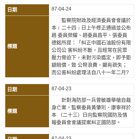
87-04-24
監察院財政及經濟委員會會議於
本﹝二十四﹞日上午修正通過並公布
趙 委員榮耀、趙委員昌平、張委員
德銘所提：「糾正中國石油股份有限
公司公 害糾紛不斷，且經常在民眾
壓力脅迫下，未對污染鑑定，即予鉅
額賠償，致 公帑浪費，顯有疏失；
而公害糾紛處理法自八十一年二月?
87-04-23
針對海防部一兵曾敏雄舉槍自裁
身亡案，監察委員黃肇珩、康寧祥於
本 （二十三）日向監察院國防及情
報委員會會議提案糾正國防部。
87-04-23