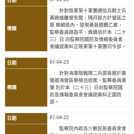
針對陸軍第十軍團通信兵群士兵
黃啟維離營失蹤，隔月餘方於營區之
廢 棄碉堡內，發現黃員遺體乙案，
監察委員趙昌平、黃鎮岳於本（二十
三）日 向監察院國防及情報委員會
會議提案糾正陸軍第十軍團司令部。
87-04-23
針對海軍陸戰隊二兵邵長龍於基
隆威海營區舉槍自戕案，監察委員黃
肇 珩於本（二十三）日向監察院國
防及情報委員會會議提案糾正國防
部。
87-04-22
監察院內政及少數民族委員會會