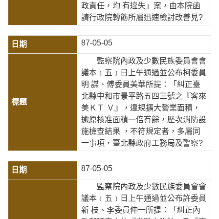
政責任，均 有違失」案，由本院函
請行政院轉飭所屬迅速檢討改善見?
87-05-05
監察院內政及少數民族委員會會
議本﹝五﹞日上午通過並公布柯委員
明 謀、傅委員美華所提：「糾正臺
北縣中和市景平路五四三號之『客來
美ＫＴ Ｖ』，違規擴大營業面積，
逾原核准面積一倍有餘，歷次消防設
施檢查結果 ，不符規定者，多屬同
一事項，臺北縣政府工務局及警察?
87-05-05
監察院內政及少數民族委員會會
議本﹝五﹞日上午通過並公布許委員
新 枝、李委員伸一所提：「糾正內