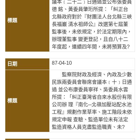
議本﹝二十二﹞日通過並公布張委員
德 銘、黃委員肇珩所提：「糾正台
北縣政府對於『財團法人台北縣三峽
長福巖 清水祖師公』改選第七屆董
監事後，未依規定，於法定期限內，
辦理董監事 變更登記，且自八十二
年度起，連續四年間，未將預算及?
87-04-10
監察院財政及經濟、內政及少數
民族兩委員會聯席會議本﹝十﹞日通
過 並公布康委員寧祥、吳委員水雲
所提：「糾正臺灣省自來水股份有限
公司辦 理『南化─北嶺加壓站配水池
工程』規劃作業草率、施工階段未依
規定申報 查驗、監造單位未有法定
監造資格人員克盡監造職責、未?