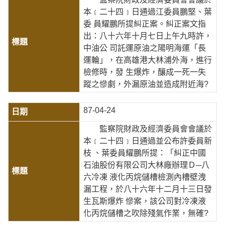
本﹝二十四﹞日通過江委員鵬堅、葉
委 員耀鵬所提糾正案。糾正案文指
出：八十六年十月七日上午九時許，
中油公 司託運原油之陽明海運「長
運輪」，在高雄港大林浦外海，進行
檢修時，發 生爆炸，釀成一死一失
蹤之慘劇，外漏原油並造成附近海?
87-04-24
監察院財政及經濟委員會會議於
本﹝二十四﹞日通過並公布許委員新
枝 、葉委員耀鵬所提：「糾正中國
石油股份有限公司大林廠辦理Ｄ─八
六冷凍 液化丙烷儲槽檢測內槽壁洩
漏工程，於八十六年十二月十三日發
生瓦斯爆炸 慘案，該公司對冷凍液
化丙烷儲槽之吹除殘氣作業，無確?