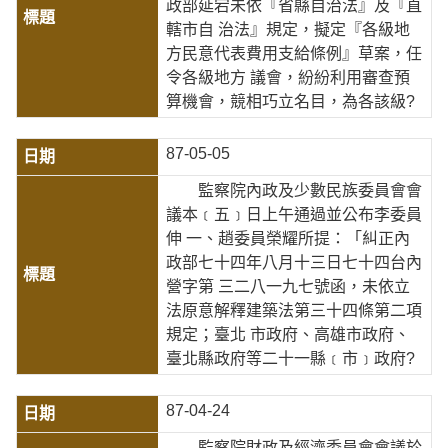
政部延宕未依『省縣自治法』及『直
轄市自 治法』規定，擬定『各級地
方民意代表費用支給條例』草案，任
令各級地方 議會，紛紛利用審查預
算機會，競相巧立名目，為各該級?
87-05-05
監察院內政及少數民族委員會會
議本﹝五﹞日上午通過並公布李委員
伸 一、趙委員榮耀所提：「糾正內
政部七十四年八月十三日七十四台內
營字第 三二八一九七號函，未依立
法原意解釋建築法第三十四條第二項
規定；臺北 市政府、高雄市政府、
臺北縣政府等二十一縣﹝市﹞政府?
87-04-24
監察院財政及經濟委員會會議於