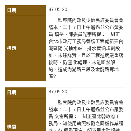
87-05-20
監察院內政及少數民族委員會會
議本﹝二十﹞日上午通過並公布黃委
員 鎮岳、陳委員光宇所提：「糾正
台北市政府工務局養護工程處新建內
湖區陽 光抽水站，排水管涵規劃設
計，未臻詳實，且於工程進度嚴重落
後時，仍僵 化處理，未能斷然解
約，造成內湖路三段及金龍路等地
區?
87-05-20
監察院內政及少數民族委員會會
議本﹝二十﹞日上午通過並公布羅委
員 文富所提：「糾正臺北縣政府工
務局，知使用執照核發之歸檔作業程
序，有 嚴重瑕疵，卻不思主動報請