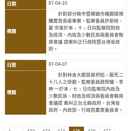
87-04-10
針對部分縣市暨鄉鎮市機關違規
購置首長座車案，監察委員許新枝、
翟 宗泉於本﹝十﹞日向監察院財政
及經濟、內政及少數民族兩委員會聯
席會議 提案糾正行政院暨台灣省政
府。
87-04-07
針對林肯大郡房屋坍陷，壓死二
十八人之慘劇，監察委員趙榮耀、李
伸 一於本﹝七﹞日向監察院內政及
少數民族、財政及經濟兩委員會聯席
會議提 案糾正台北縣政府、台灣省
政府、內政部、行政院農業委員會。