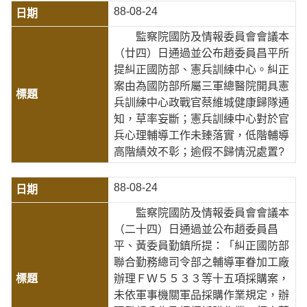
88-08-24
監察院國防及情報委員會會議本
（廿四）日通過並公布趙委員昌平所
提糾正國防部、憲兵訓練中心。糾正
案由為國防部所屬三軍總醫院開具憲
兵訓練中心政戰官蔡維城健康歸隊通
知，草率妄斷；憲兵訓練中心對於官
兵心理輔導工作未臻落實，低階輔導
高階績效不彰；逾假不歸情況處置?
88-08-24
監察院國防及情報委員會會議本
（二十四）日通過並公布趙委員昌
平、黃委員勤鎮所提：「糾正國防部
聯合勤務總司令部之輔導軍眷加工廠
辦理ＦＷ５５３３等十五項採購案，
未依軍事機關軍品採購作業規定，辦