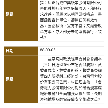
提：糾正台灣中興紙業股份有限公司
未能針對近年來之虧損原因，積極謀
求改善，僅屢次以相同研擬措施，書
面函復審計單位，卻無任何有效作
為，因循敷衍，實有不當；又經營改
革方案，亦大部分未能落實執行，致
執?
88-09-03
監察院財政及經濟委員會會議本
（三）日通過並公布謝委員慶輝、黃
委員武次、林委員鉅鋃、趙委員榮耀
等四人所提糾正經濟部、台灣電力股
份有限公司乙案，糾正理由為：「台
灣電力股份有限公司對於老舊淺基礎
鐵塔未擬訂全面補強汰換計畫，長期
漠視鐵塔及輸電設備安全維護之重?