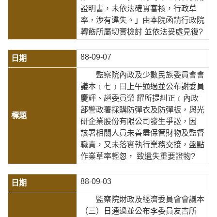
證明書，未依法確實審核，行政草
率，涉有違失。」由本院函請行政院
轉飭所屬切實檢討 並依法妥處見復?
88-09-07
監察院內政及少數民族委員會會
議本﹝七﹞日上午通過並公布謝委員
慶輝、趙委員榮 耀所提糾正﹝內政
部警政署採購防彈衣及防彈板，與光
研企業股份有限公司發生爭訟，因
該署相關人員未善盡保管財物及監督
職責，又未落實執行業務交接，盤點
作業草率輕忽， 致遺失重要證物?
88-09-03
監察院財政及經濟委員會會議本
（三）日通過並公布李委員友吉所