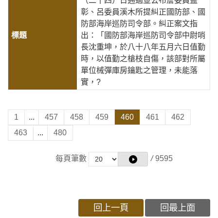
（二十四）日通過並公布詹委員益
彰、呂委員溪木所提糾正國防部、國
防部海岸巡防司令部。糾正案文指
出：「國防部海岸巡防司令部中尉哨
長沈重坤，於八十八年五月六日值勤
時，以值勤之槍枝自傷，該部對所屬
單位械彈庫房鑰匙之管理，未能落
實，?
1
...
457
458
459
460
461
462
463
...
480
每頁筆數
/
9595
回上一頁
回最上面