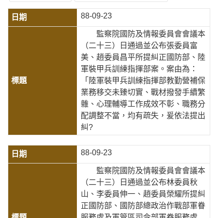
88-09-23
監察院國防及情報委員會會議本
（二十三）日通過並公布張委員富
美、趙委員昌平所提糾正國防部、陸
軍裝甲兵訓練指揮部案。案由為：
「陸軍裝甲兵訓練指揮部教勤營補保
業務移交未臻切實、戰材撥發手續繁
雜、心理輔導工作成效不彰、職務分
配調整不當，均有疏失，爰依法提出
糾?
88-09-23
監察院國防及情報委員會會議本
（二十三）日通過並公布林委員秋
山、李委員伸一、趙委員榮耀所提糾
正國防部、國防部總政治作戰部軍眷
服務處及軍管區司令部軍眷服務處