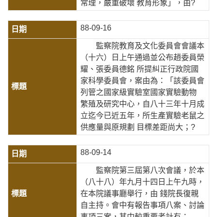
常理，嚴重破壞 教育形象」，由?
88-09-16
監察院教育及文化委員會會議本
（十六）日上午通過並公布趙委員榮
耀、張委員德銘 所提糾正行政院國
家科學委員會，案由為：「該委員會
列管之國家級實驗室國家實驗動物
繁殖及研究中心，自八十三年十月成
立迄今已近五年，所生產實驗老鼠之
供應量與原規劃 目標差距尚大；?
88-09-14
監察院第三屆第八次會議，於本
（八十八）年九月十四日上午九時，
在本院議事廳舉行，由 錢院長復親
自主持。會中有報告事項八案、討論
事項三案，其中較重要者計有：