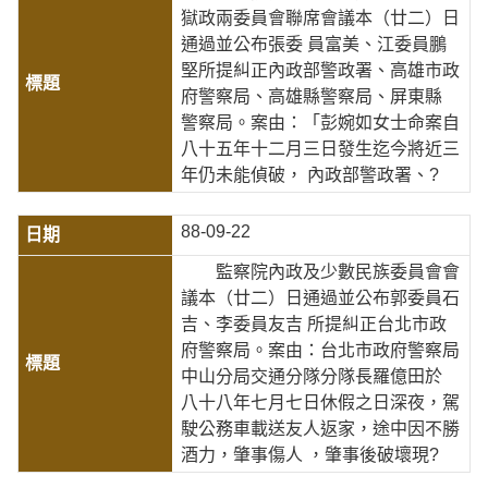
獄政兩委員會聯席會議本（廿二）日
通過並公布張委 員富美、江委員鵬
堅所提糾正內政部警政署、高雄市政
府警察局、高雄縣警察局、屏東縣
警察局。案由：「彭婉如女士命案自
八十五年十二月三日發生迄今將近三
年仍未能偵破， 內政部警政署、?
88-09-22
監察院內政及少數民族委員會會
議本（廿二）日通過並公布郭委員石
吉、李委員友吉 所提糾正台北市政
府警察局。案由：台北市政府警察局
中山分局交通分隊分隊長羅億田於
八十八年七月七日休假之日深夜，駕
駛公務車載送友人返家，途中因不勝
酒力，肇事傷人 ，肇事後破壞現?