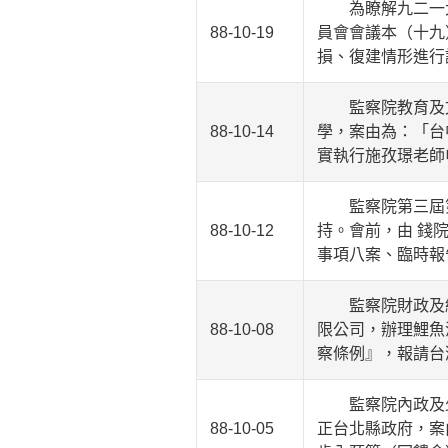
為瞭解九二一大
88-10-19
員會會議本（十九
損、復建情形進行
監察院教育及文
88-10-14
學，案由為：「台
實執行施孜璟老師
監察院第三屆第
88-10-12
持。會前，由 錢
事項八案、臨時報
監察院財政及經
88-10-08
限公司，辦理鯉魚
察條例』，報請台
監察院內政及少
88-10-05
正台北縣政府，案