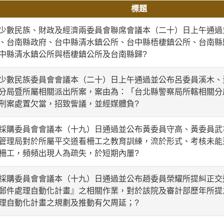
標題
數民族、財政及經濟兩委員會聯席會議本（二十）日上午通過
、台南縣政府、台中縣清水鎮公所、台中縣梧棲鎮公所、台南縣
中縣清水鎮公所與梧棲鎮公所及台南縣歸?
數民族委員會會議本（二十）日上午通過並公布呂委員溪木、
分局暨所屬相關派出所案，案由為：「台北縣警察局所轄相關分
刑案處置欠當，招致訾議，並經媒體負?
購委員會會議本（十九）日通過並公布黃委員守高、黃委員武
管理局對於所屬平交道看柵工之教育訓練，流於形式、考核未能
柵工，頻頻出現人為疏失，於短期內屢?
購委員會會議本（十九）日通過並公布趙委員榮耀所提糾正交
郵件處理自動化計畫』之相關作業，對於該院及審計部歷年所提
理自動化計畫之規劃及推動有欠周延；?