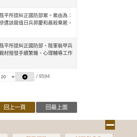
昌平所提糾正國防部案。案由為：
慘遭該館值日兵郭慶和姦殺棄屍，
昌平所提糾正國防部、陸軍裝甲兵
戰材撥發手續繁雜、心理輔導工作
/
9594
回上一頁
回最上面