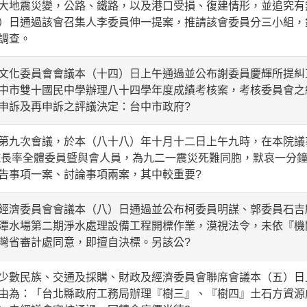
地震災變，公路、鐵路，以及港口受損、復建情形，並追究有
）日通過該會召集人李委員伸一提案，推請該會委員分三小組，
調查。
化委員會會議本（十四）日上午通過並公布謝委員慶輝所提糾
中市雙十國民中學辦理八十四學年度成績考核案，考核委員會之
申訴及再申訴之評議決定：台中市政府?
九次會議，於本（八十八）年十月十二日上午九時，在本院議事
院長率全體委員暨與會人員，為九二一震災死難同胞，默哀一分
告事項一案、討論事項兩案，其中較重要?
濟委員會會議本（八）日通過並公布柯委員明謀、郭委員石吉
潭水場第二期淨水處理設備工程開標作業，漠視法令，未依『機
灣省審計處同意，即擅自決標。另該公?
數民族、交通及採購、財政及經濟委員會聯席會議本（五）日
由為：「台北縣政府工務局辦理『樹三』、『樹四』土石方資源