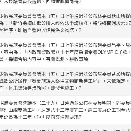
）未經議會審核通過、回饋金底價尚待?
數民族委員會會議本（五）日上午通過並公布林委員秋山所提
為：「新竹縣橫山鄉公所未經依法申請核准，將該鄉南河段六○
照程序，即擅自發包興建民俗文物館，?
數民族委員會會議本（五）日上午通過並公布趙委員昌平、詹
，案由為：「內政部警政署八十七年度採購希臘OLYMPIC子彈
會，採購合約內容中，有關鑑測、驗收事項
數民族委員會會議本（五）日上午通過並公布詹委員益彰所提
峰鄉公所辦理『賽夏族矮人祭場文物館新建工程』，未依規定，
作，且未請領建造執照，即發包施工，?
購委員會會議本（二十九）日通過並公布柯委員明謀、郭委員
辦理山線雙軌工程，原定八十二年度完工，經三度展延工期至八
年延長為十二年，詎再度向交通部要求?