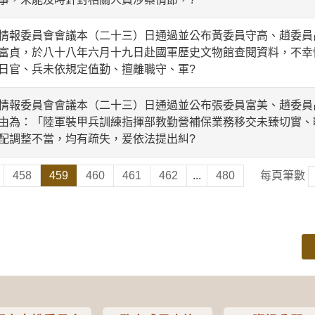
報委員會會議本（二十三）日通過並公布黃委員守高、趙委員
富貞，於八十八年六月十九日赴國軍歷史文物館查閱資料，不幸
日官、兵未依規定值勤、擅離職守、軍?
報委員會會議本（二十三）日通過並公布張委員富美、趙委員
由為：「陸軍裝甲兵訓練指揮部教勤營補保業務移交未臻切實、
配調整不當，均有疏失，爰依法提出糾?
458
459
460
461
462
...
480
每頁筆數