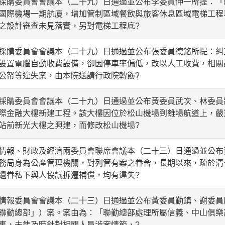
購委員會會議本（二十九）日通過並公布李委員伸一所提：「
國際機場一期航廈，增加管制區域餐飲與旅客休息區域電梯工程
之設計審查未見落實，另對電梯工程底?
購委員會會議本（二十九）日通過並公布張委員德銘所提：糾
設置電腦自動收費設備，卻因停車率偏低，改以人工收費，相關
公帑等違失案，由本院送請行政院轉飭?
購委員會會議本（二十九）日通過並公布黃委員武次、林委員
際金融大樓新建工程。該大樓因位於松山機場到離場航道上，嚴
站前新光大樓之興建，而修改松山機場?
報、財政及經濟兩委員會聯席會議本（二十三）日通過並公布
務局身為公產管理機關，對列管有案之眷舍，長期以來，疏於清
遺眷私下與人協議拆遷補償，均有違失?
報委員會會議本（二十三）日通過並公布黃委員勤鎮、謝委員
聯勤總部」）案。案由為：「聯勤總部處理所屬信義、中山俱樂
事，未能及時針對相關人員涉案情節，?