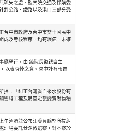
無疏失之處，監察院交通及採購委
針對公路、鐵路以及港口三部分受
正台中市政府及台中市雙十國民中
組成及考核程序，均有瑕疵，未確
廳舉行，由 錢院長復親自主
鐘，以表哀悼之意。會中計有報告
所提：「糾正台灣省自來水股份有
關營繕工程及購置定製變賣財物稽
上午通過並公布江委員鵬堅所提糾
處理場委託營運徵選案，對本案於