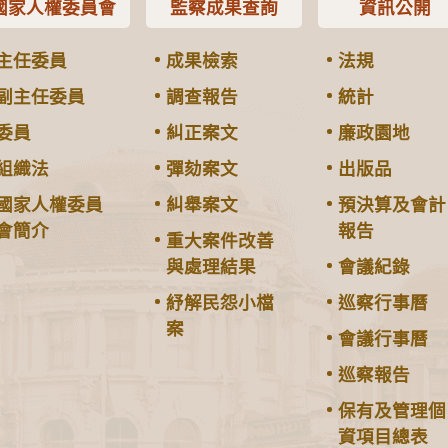
國家人權委員會
監察成果查詢
資訊公開
主任委員
成果檢索
法規
副主任委員
調查報告
統計
委員
糾正案文
廉政園地
組織法
彈劾案文
出版品
國家人權委員
糾舉案文
預決算及會計
會簡介
報告
重大案件改善
與處理結果
會議紀錄
紓解民怨小檔
巡察行事曆
案
會議行事曆
巡察報告
保有及管理個
資項目總表