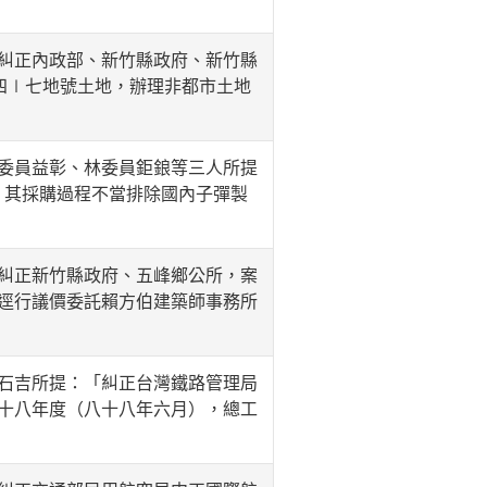
糾正內政部、新竹縣政府、新竹縣
四∣七地號土地，辦理非都市土地
委員益彰、林委員鉅鋃等三人所提
，其採購過程不當排除國內子彈製
糾正新竹縣政府、五峰鄉公所，案
逕行議價委託賴方伯建築師事務所
石吉所提：「糾正台灣鐵路管理局
十八年度（八十八年六月），總工