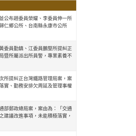
並公布趙委員榮耀、李委員伸一所
歸仁鄉公所、台南縣永康市公所
黃委員勤鎮、江委員鵬堅所提糾正
局暨所屬派出所員警，專業素養不
次所提糾正台灣鐵路管理局案，案
落實、勤務安排欠周延及管理事權
通部郵政總局案，案由為：「交通
之建議改進事項，未能積極落實，