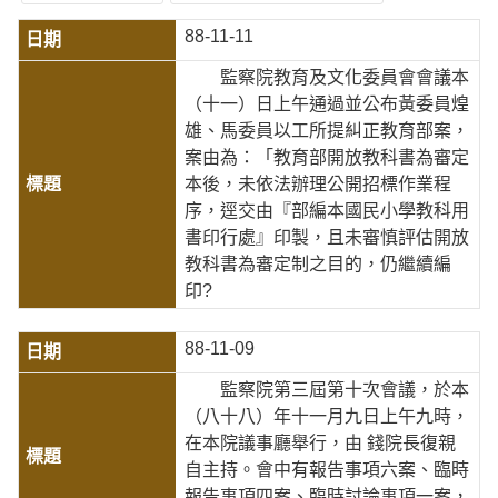
88-11-11
監察院教育及文化委員會會議本
（十一）日上午通過並公布黃委員煌
雄、馬委員以工所提糾正教育部案，
案由為：「教育部開放教科書為審定
本後，未依法辦理公開招標作業程
序，逕交由『部編本國民小學教科用
書印行處』印製，且未審慎評估開放
教科書為審定制之目的，仍繼續編
印?
88-11-09
監察院第三屆第十次會議，於本
（八十八）年十一月九日上午九時，
在本院議事廳舉行，由 錢院長復親
自主持。會中有報告事項六案、臨時
報告事項四案、臨時討論事項一案，