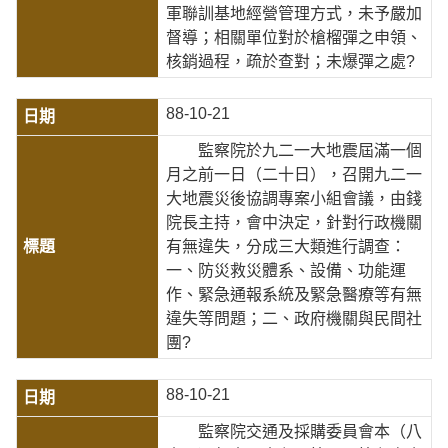
軍聯訓基地經營管理方式，未予嚴加
督導；相關單位對於槍榴彈之申領、
核銷過程，疏於查對；未爆彈之處?
88-10-21
監察院於九二一大地震屆滿一個
月之前一日（二十日），召開九二一
大地震災後協調專案小組會議，由錢
院長主持，會中決定，針對行政機關
有無違失，分成三大類進行調查：
一、防災救災體系、設備、功能運
作、緊急通報系統及緊急醫療等有無
違失等問題；二、政府機關與民間社
團?
88-10-21
監察院交通及採購委員會本（八