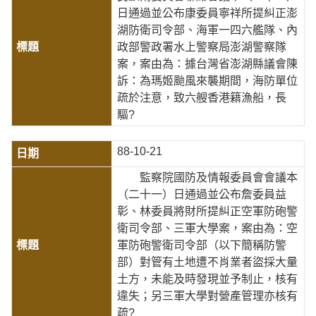
日通過並公布康委員寧祥所提糾正澎
湖防衛司令部、海軍一四六艦隊、內
政部警政署水上警察局澎湖警察隊
案，案由為：據台灣省澎湖縣議會陳
訴：為瑪姬颱風來襲期間，海防單位
疏於注意，致六艘香港籍漁船，長
驅?
88-10-21
監察院國防及情報委員會會議本
（二十一）日通過並公布詹委員益
彰、林委員將財所提糾正空軍防砲警
衛司令部、三軍大學案，案由為：空
軍防砲警衛司令部（以下簡稱防警
部）對管有土地遭不肖業者盜採大量
土方，未能及時發現並予制止，核有
違失；另三軍大學對營產管理亦核有
疏?