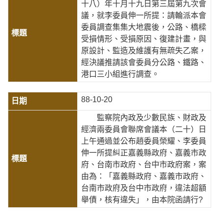
十八）年十月十九日第三屆第九次會
議，就李委員伸一所提：請輪派本會
委員調查集集大地震後，公路、橋樑
受損情形、受損原因、復建計畫，與
原設計、監造及維護有無疏失乙案，
經決議推請該會委員分公路、鐵路、
港口三小組進行調查。
88-10-20
監察院內政及少數民族、財政及
經濟兩委員會聯席會議本（二十）日
上午通過並公布趙委員榮耀、李委員
伸一所提糾正嘉義縣政府、嘉義市政
府、台南市政府、台中市政府案，案
由為：「嘉義縣政府、嘉義市政府、
台南市政府及台中市政府，違法超額
舉債，核有違失」，由本院函請行?