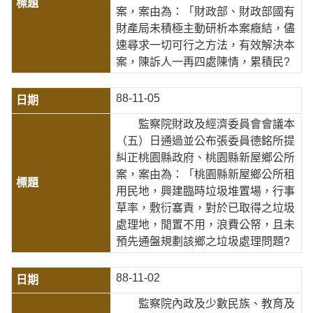
案，案由為：「財政部、財政部國有
財產局未積極主動研析本案癥結，儘
速尋求一切可行之方法，有效解決本
案，陳訴人一再四處陳情，累積民?
88-11-05
監察院財政及經濟委員會會議本
（五）日通過並公布張委員德銘所提
糾正桃園縣政府、桃園縣新屋鄉公所
案，案由為：「桃園縣新屋鄉公所租
用民地，興建臨時垃圾堆置場，行事
草率，敷衍塞責，對於已取得之垃圾
處理地，閒置不用，浪費公帑，且未
預先通盤規劃該鄉之垃圾處理問題?
88-11-02
監察院內政及少數民族、教育及