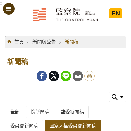
:::
跳到主要內容區塊
EN
:::
首頁
新聞與公告
新聞稿
新聞稿
全部
院新聞稿
監委新聞稿
委員會新聞稿
國家人權委員會新聞稿