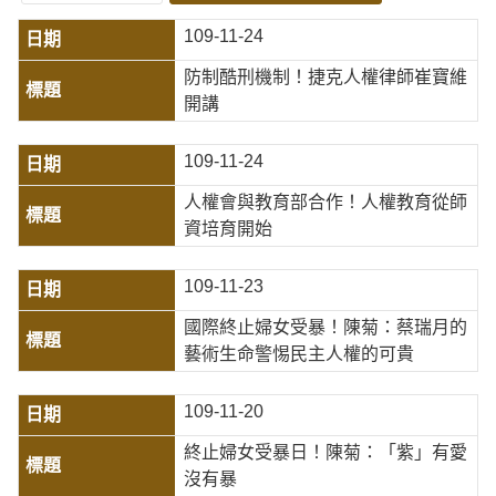
109-11-24
防制酷刑機制！捷克人權律師崔寶維
開講
109-11-24
人權會與教育部合作！人權教育從師
資培育開始
109-11-23
國際終止婦女受暴！陳菊：蔡瑞月的
藝術生命警惕民主人權的可貴
109-11-20
終止婦女受暴日！陳菊：「紫」有愛
沒有暴