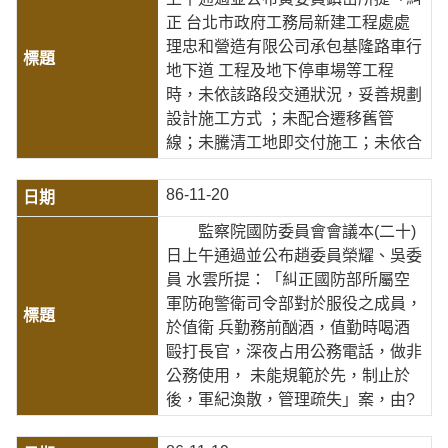
正 台北市政府工務局新建工程處處
理忠和營造有限公司承包基隆路車行
地下道 工程及地下停車場等工程
時，未依該路段交通狀況，妥善規劃
設計施工方式 ；未配合遷移舊管
線；未騰清工地即交付施工；未依合
86-11-20
監察院國防委員會會議本(二十)
日上午通過並公布趙委員榮耀、吳委
員 水雲所提：「糾正國防部所屬空
軍防砲警衛司令部對於服役之成員，
於值衛 兵勤務前酗酒，值勤時喝酒
毆打長官，深夜占用公務電話，做非
公務使用， 未能規範於先，制止於
後，軍紀渙散，管理疏失」案，由?