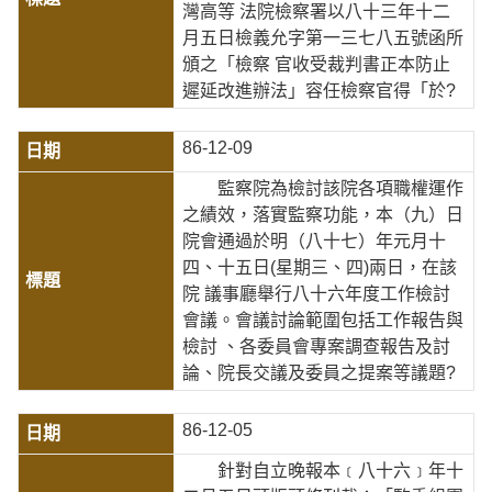
灣高等 法院檢察署以八十三年十二
月五日檢義允字第一三七八五號函所
頒之「檢察 官收受裁判書正本防止
遲延改進辦法」容任檢察官得「於?
86-12-09
監察院為檢討該院各項職權運作
之績效，落實監察功能，本（九）日
院會通過於明（八十七）年元月十
四、十五日(星期三、四)兩日，在該
院 議事廳舉行八十六年度工作檢討
會議。會議討論範圍包括工作報告與
檢討 、各委員會專案調查報告及討
論、院長交議及委員之提案等議題?
86-12-05
針對自立晚報本﹝八十六﹞年十