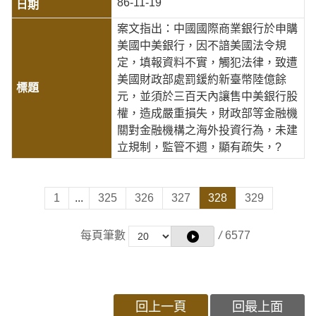
86-11-19
案文指出：中國國際商業銀行於申購
美國中美銀行，因不諳美國法令規
定，填報資料不實，觸犯法律，致遭
美國財政部處罰鍰約新臺幣陸億餘
元，並須於三百天內讓售中美銀行股
權，造成嚴重損失，財政部等金融機
關對金融機構之海外投資行為，未建
立規制，監管不週，顯有疏失，?
1
...
325
326
327
328
329
每頁筆數
/
6577
回上一頁
回最上面