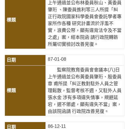
上午通過並公布林委員秋山、黃委員
肇珩 、陳委員進利等三人所提「糾
正行政院國家科學委員會委託學者專
家所作各種 研究計畫流於浮濫不
實，浪費公帑，顯有違背法令及不當
之處」案，經本院函 請行政院轉飭
所屬切實檢討改善見復。
87-01-08
監察院教育委員會會議本(八)日
上午通過並公布黃委員肇珩、殷委員
章 甫所提「糾正教對駐外人員之管
理鬆散，監督考核不週，又駐外人員
張水金 涉有多項違失情事，規避延
宕，遲不懲處，顯有違失不當」案，
由該院函請 行政院改善見復。
86-12-11