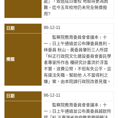
處」，致造成日後校 地取得更為困
難，迄今五年校地仍未完全無償撥
用?
86-12-11
監察院教育委員會會議本﹝十
一﹞日上午通過並公布陳委員進利、
林委員 秋山、黃委員肇珩三人所提
「糾正行政院文化建設委員會委託學
者專家所作各 種研究計畫流於浮濫
不實，浪費公帑，不但有失公平，且
有違法失職、幫助他 人不當得利之
嫌」案，由本院請行政院改善見復。
86-12-11
監察院教育委員會會議本﹝十
一﹞日上午通過並公布黃委員越欽所
提「糾 正臺灣省政府教育廳罔顧法