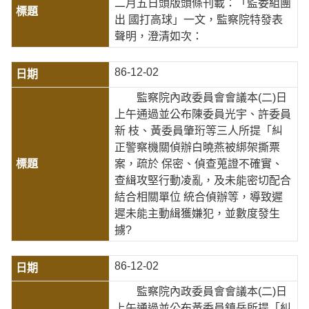
二月五日頭版頭條刊載：「監委組團
出 國打高球」一文，監察院特發表
聲明，澄清如次：
86-12-02
監察院內政委員會會議本(二)日
上午通過並公布陳委員光宇、許委員
新 枝、黃委員肇珩等三人所提「糾
正警察機關偵辦白曉燕被綁架撕票
案，疏於 保密、偵查蒐證不確實、
查緝攻堅行動凌亂，及未能密切配合
結合相關單位 統合偵辦等，導致遲
遲未能主動緝獲嫌犯，並數度發生
擄?
86-12-02
監察院內政委員會會議本(二)日
上午通過並公布黃委員鎮岳所提「糾