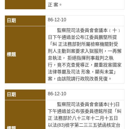
正 案。
86-12-10
監察院司法委員會會議本﹝十﹞
日下午通過並公布江委員鵬堅所提
「糾 正法務部對所屬檢察機關對受
刑人主動到案要求入獄服刑，一再懈
怠執法， 拒絕指揮刑事裁判之執
行，竟不克查覺導正，嚴重戕害國家
法律尊嚴及司法 形象，顯有未當」
案，由該院請行政院改善見復。
86-12-10
監察院司法委員會會議本(十)日
下午通過並公布張委員德銘所提「糾
正 法務部於八十三年十二月十五日
以法(83)檢字第二三三五號函核定台