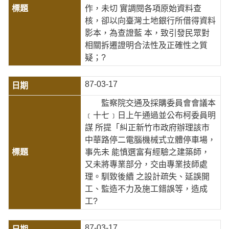
作，未切 實調閱各項原始資料查
核，卻以向臺灣土地銀行所借得資料
影本，為查證藍 本，致引發民眾對
相關拆遷證明合法性及正確性之質
疑；?
87-03-17
監察院交通及採購委員會會議本
﹝十七﹞日上午通過並公布柯委員明
謀 所提「糾正新竹市政府辦理該市
中華路停二電腦機械式立體停車場，
事先未 能慎選富有經驗之建築師，
又未將專業部分，交由專業技師處
理。馴致後續 之設計疏失、延誤開
工、監造不力及施工錯誤等，造成
工?
87-03-17