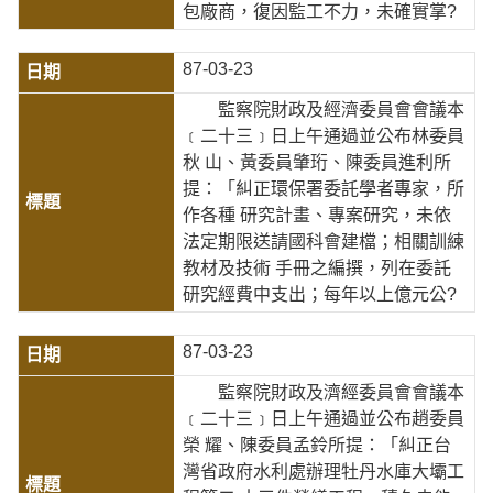
包廠商，復因監工不力，未確實掌?
87-03-23
監察院財政及經濟委員會會議本
﹝二十三﹞日上午通過並公布林委員
秋 山、黃委員肇珩、陳委員進利所
提：「糾正環保署委託學者專家，所
作各種 研究計畫、專案研究，未依
法定期限送請國科會建檔；相關訓練
教材及技術 手冊之編撰，列在委託
研究經費中支出；每年以上億元公?
87-03-23
監察院財政及濟經委員會會議本
﹝二十三﹞日上午通過並公布趙委員
榮 耀、陳委員孟鈴所提：「糾正台
灣省政府水利處辦理牡丹水庫大壩工