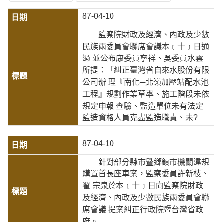
87-04-10
監察院財政及經濟、內政及少數
民族兩委員會聯席會議本﹝十﹞日通
過 並公布康委員寧祥、吳委員水雲
所提：「糾正臺灣省自來水股份有限
公司辦 理『南化─北嶺加壓站配水池
工程』規劃作業草率、施工階段未依
規定申報 查驗、監造單位未有法定
監造資格人員克盡監造職責、未?
87-04-10
針對部分縣市暨鄉鎮市機關違規
購置首長座車案，監察委員許新枝、
翟 宗泉於本﹝十﹞日向監察院財政
及經濟、內政及少數民族兩委員會聯
席會議 提案糾正行政院暨台灣省政
府。