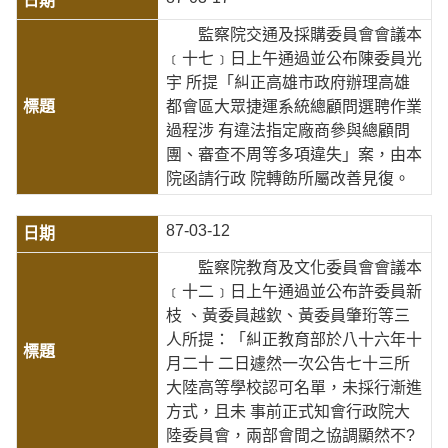
監察院交通及採購委員會會議本
﹝十七﹞日上午通過並公布陳委員光
宇 所提「糾正高雄市政府辦理高雄
都會區大眾捷運系統總顧問選聘作業
過程涉 有違法指定廠商參與總顧問
團、審查不周等多項違失」案，由本
院函請行政 院轉飭所屬改善見復。
87-03-12
監察院教育及文化委員會會議本
﹝十二﹞日上午通過並公布許委員新
枝 、黃委員越欽、黃委員肇珩等三
人所提：「糾正教育部於八十六年十
月二十 二日遽然一次公告七十三所
大陸高等學校認可名單，未採行漸進
方式，且未 事前正式知會行政院大
陸委員會，兩部會間之協調顯然不?