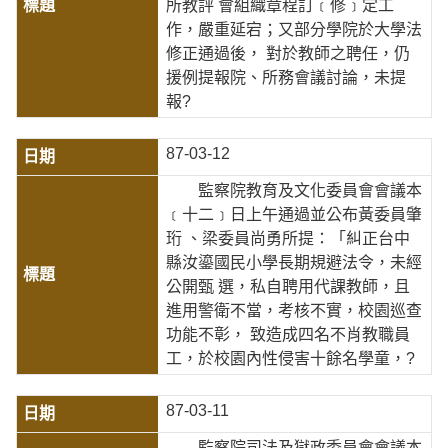
所教評 會組織章程訂﹝修﹞定工
作，嚴重延宕；又部分學院於大學法
修正通過後， 對於教師之聘任，仍
援例提報院、所務會議討論，未提
報?
87-03-12
監察院教育及文化委員會會議本
﹝十二﹞日上午通過並公布黃委員肇
珩 、梁委員尚勇所提：「糾正台中
縣汝鎏國民小學長期規避法令，未經
公開甄 選，私自聘用代課教師，且
進用警衛不當，考核不實，校園巡查
功能不彰， 致造成四名不肖教職員
工，於校園內性侵害十餘名學童，?
87-03-11
監察院司法及獄政委員會會議本