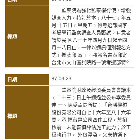
監察院為強化監察權行使，增強
調查人力，特訂於本﹝八十七﹞年五
月 十五日﹝星期五﹞假考選部國家
考場舉行監察調查人員甄試。有意者
請於民 國八十七年四月九日起至四
月十八日止，一律以通訊個別報名方
式﹝掛號郵 寄﹞，將報名書表郵寄
台北市文山區試院路一號考選部特?
87-03-23
監察院財政及經濟委員會會議本
﹝二十三﹞日上午通過並公布李委員
伸 一、陳委孟鈴所提：「台灣機械
股份有限公司自七十六年至八十六年
間，承 攬台電公司四件工程，於招
標前，未能審慎評估施工能力；於工
程執行中， 外包浮濫，又未慎選下