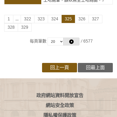
土地兩筆，誤以無主土地為由，?
1
...
322
323
324
325
326
327
328
329
每頁筆數
/
6577
回上一頁
回最上面
:::
政府網站資料開放宣告
網站安全政策
隱私權保護政策