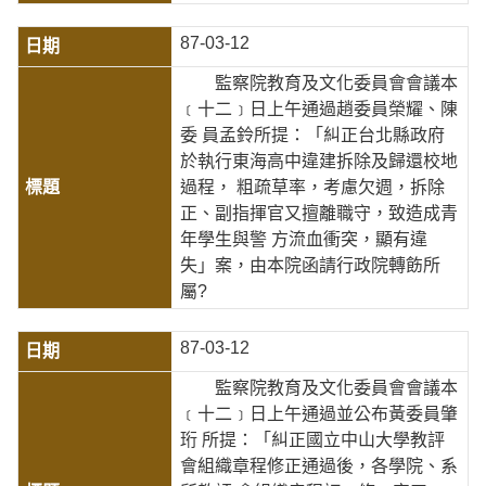
87-03-12
監察院教育及文化委員會會議本
﹝十二﹞日上午通過趙委員榮耀、陳
委 員孟鈴所提：「糾正台北縣政府
於執行東海高中違建拆除及歸還校地
過程， 粗疏草率，考慮欠週，拆除
正、副指揮官又擅離職守，致造成青
年學生與警 方流血衝突，顯有違
失」案，由本院函請行政院轉飭所
屬?
87-03-12
監察院教育及文化委員會會議本
﹝十二﹞日上午通過並公布黃委員肇
珩 所提：「糾正國立中山大學教評
會組織章程修正通過後，各學院、系