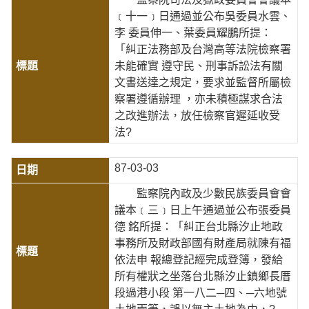
﹝十一﹞日通過並公布吳委員水雲、
李 委員伸一、葉委員耀鵬所提：
「糾正法務部及台灣高等法院檢察署
未能確實 遵守民、刑事訴訟法有關
文書送達之規定，要求並監督所屬檢
察署遵循辦理 ，亦未積極謀求合法
之改進辦法，放任檢察官遲延收受
法?
87-03-03
監察院內政及少數民族委員會會
議本﹝三﹞日上午通過並公布張委員
德 銘所提：「糾正台北縣汐止地政
事務所及財政部國有財產局就陳有福
依法申 報總登記經完成登簿，發給
所有權狀之坐落台北縣汐止鎮鄉長厝
段過港小段 第一八二─四、─六地號