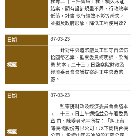
程等二 十三件營繕工程，積久未能
結案，顯有設計規畫不周，行政效率
低落，計畫 執行績效不彰等疏失，
並損及政府形象，降低工程使用效?
87-03-23
針對中央造幣廠員工監守自盜伍
拾圓幣乙案，監察委員柯明謀、梁尚
勇 於本﹝二十三﹞日監察院財政及
經濟委員會會議提案糾正中央造幣
廠。
87-03-23
監察院財政及經濟委員會會議本
﹝二十三﹞日上午通過並公布殷委員
章 甫、陳委員光宇所提：「糾正台
灣機械股份有限公司﹝以下簡稱台機
公司﹞ 承攬中國石油股份有限公司