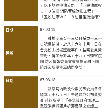
﹝以下簡稱中油公司﹞「五股油庫Ｗ
Ｇ｜８油槽 消防管線汰換工程」、
「五股油庫ＷＧ｜８油槽錐頂油槽?
87-03-19
針對空軍Ｃ一三ＯＨ編號一三一
Ｏ號運輸機，於八十六年十月十日在
台北松山機場墜機事件，監察委員黃
肇珩、傅美華於本﹝十九﹞日監察院
國 防及情報委員會會議提案糾正國
防部及所屬空軍總司令部。
87-03-18
監察院內政及少數民族委員會會
議本﹝十八﹞日上午通過並公布黃委
員 越欽所提：「臺北縣政府辦理二
重疏洪道拆遷戶拆遷證明之查證工