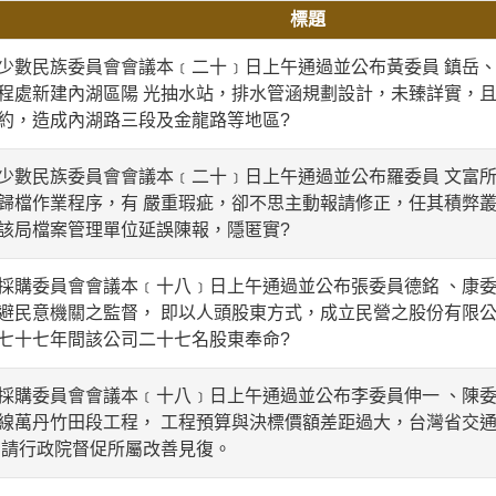
標題
數民族委員會會議本﹝二十﹞日上午通過並公布黃委員 鎮岳、
程處新建內湖區陽 光抽水站，排水管涵規劃設計，未臻詳實，且
約，造成內湖路三段及金龍路等地區?
數民族委員會會議本﹝二十﹞日上午通過並公布羅委員 文富所
歸檔作業程序，有 嚴重瑕疵，卻不思主動報請修正，任其積弊叢
該局檔案管理單位延誤陳報，隱匿實?
購委員會會議本﹝十八﹞日上午通過並公布張委員德銘 、康委
避民意機關之監督， 即以人頭股東方式，成立民營之股份有限
七十七年間該公司二十七名股東奉命?
購委員會會議本﹝十八﹞日上午通過並公布李委員伸一 、陳委
線萬丹竹田段工程， 工程預算與決標價額差距過大，台灣省交
函請行政院督促所屬改善見復。