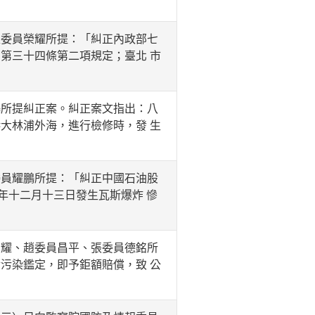
委員榮耀所提：「糾正內政部七
第三十四條第二項規定；臺北 市
所提糾正案。糾正案文指出：八
大林浦外海，進行檢修時，發 生
員耀鵬所提：「糾正中國石油股
年十二月十三日發生瓦斯爆炸 慘
耀、趙委員昌平、張委員德銘所
污染鑑定，即予鉅額賠償，致 公