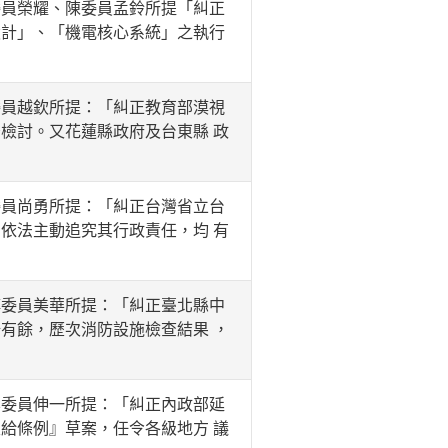
員榮耀、陳委員孟鈴所提「糾正
設計」、「機電核心系統」之執行
員越欽所提：「糾正教育部漠視
檢討。又花蓮縣政府及台東縣 政
員尚勇所提：「糾正台灣省立台
依法主動追究其行政責任，均 有
委員美華所提：「糾正臺北縣中
有餘，歷次消防設施檢查結果 ，
委員伸一所提：「糾正內政部延
給條例』草案，任令各級地方 議