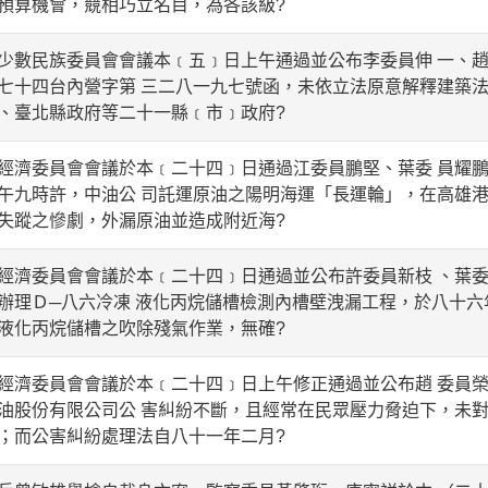
預算機會，競相巧立名目，為各該級?
數民族委員會會議本﹝五﹞日上午通過並公布李委員伸 一、趙
七十四台內營字第 三二八一九七號函，未依立法原意解釋建築法
、臺北縣政府等二十一縣﹝市﹞政府?
濟委員會會議於本﹝二十四﹞日通過江委員鵬堅、葉委 員耀鵬
午九時許，中油公 司託運原油之陽明海運「長運輪」，在高雄港
失蹤之慘劇，外漏原油並造成附近海?
濟委員會會議於本﹝二十四﹞日通過並公布許委員新枝 、葉委
辦理Ｄ─八六冷凍 液化丙烷儲槽檢測內槽壁洩漏工程，於八十六
液化丙烷儲槽之吹除殘氣作業，無確?
濟委員會會議於本﹝二十四﹞日上午修正通過並公布趙 委員榮
油股份有限公司公 害糾紛不斷，且經常在民眾壓力脅迫下，未對
；而公害糾紛處理法自八十一年二月?