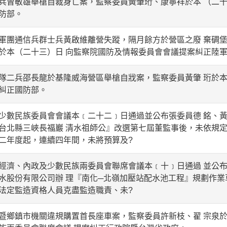
曾敏雄舉槍自裁身亡案，監察委員黃肇珩、康寧祥於本 （二十
防部。
團通信兵群士兵黃啟維離營失蹤，隔月餘方於營區之廢 棄碉堡
於本（二十三）日 向監察院國防及情報委員會會議提案糾正陸
二兵邵長龍於基隆威海營區舉槍自戕案，監察委員黃肇 珩於本
糾正國防部。
數民族委員會會議本﹝二十二﹞日通過並公布張委員德 銘、黃
台北縣三峽長福巖 清水祖師公』改選第七屆董監事後，未依規定
二年度起，連續四年間，未將預算及?
濟、內政及少數民族兩委員會聯席會議本﹝十﹞日通過 並公布
水股份有限公司辦 理『南化─北嶺加壓站配水池工程』規劃作業
法定監造資格人員克盡監造職責、未?
鄉鎮市機關違規購置首長座車案，監察委員許新枝、翟 宗泉於