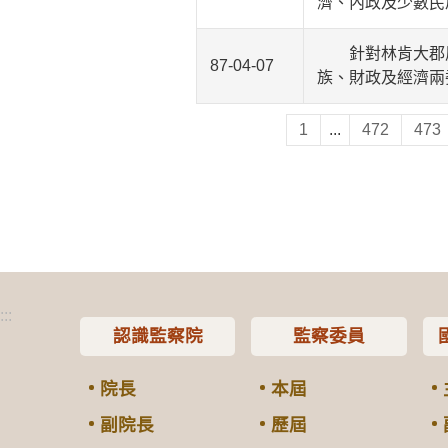
濟、內政及少數民
針對林肯大郡房
87-04-07
族、財政及經濟兩
1
...
472
473
:::
認識監察院
監察委員
院長
本屆
副院長
歷屆