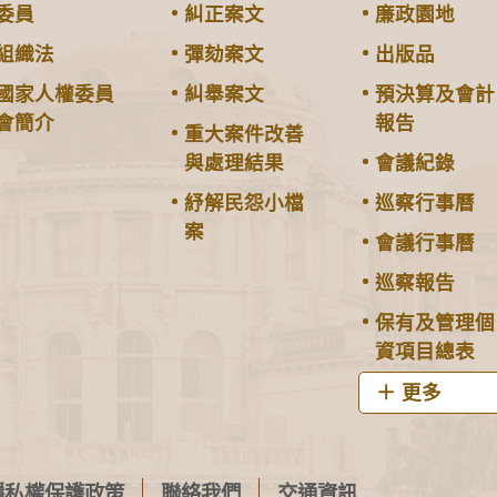
委員
糾正案文
廉政園地
組織法
彈劾案文
出版品
國家人權委員
糾舉案文
預決算及會計
會簡介
報告
重大案件改善
與處理結果
會議紀錄
紓解民怨小檔
巡察行事曆
案
會議行事曆
巡察報告
保有及管理個
資項目總表
更多
隱私權保護政策
聯絡我們
交通資訊