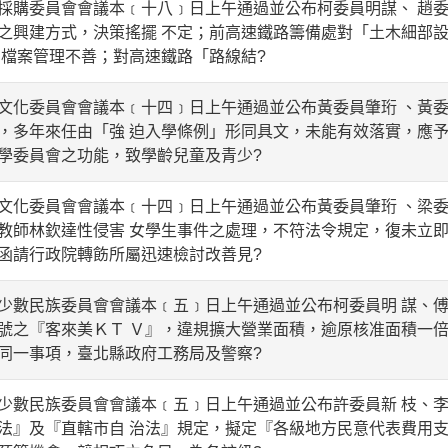
購委員會會議本﹝十八﹞日上午通過並公布柯委員明謀、 趙委
之興建方式，決策搖擺 不定；前高速鐵路籌備處對「土木細部
，檔案管理不善；對高速鐵路「路線結?
化委員會會議本﹝十四﹞日上午通過並公布黃委員肇珩 、黃委
，多年來任由「強 迫入學條例」形同具文，未能有效落實，應予
學委員會之功能，致學齡兒童及青少?
化委員會會議本﹝十四﹞日上午通過並公布黃委員肇珩 、梁委
教師林欽達性侵害 女學生事件之處理，不符法令規定，復未立即
函請行政院轉飭所屬迅速檢討改善見?
數民族委員會會議本﹝五﹞日上午通過並公布柯委員明 謀、傅
號之『客來美ＫＴ Ｖ』，違規擴大營業面積，逾原核准面積一倍
同一事項，臺北縣政府工務局及警察?
數民族委員會會議本﹝五﹞日上午通過並公布許委員新 枝、李
法』及『直轄市自 治法』規定，擬定『各級地方民意代表費用支