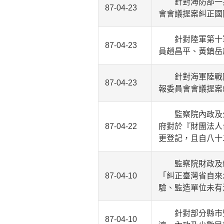
針對海防部一兵
87-04-23
會會議提案糾正國
針對陸軍第十軍
87-04-23
員趙昌平、黃鎮岳
針對海軍陸戰隊
87-04-23
報委員會會議提案
監察院內政及少
87-04-22
府對於『財團法人
更登記，且自八十
監察院財政及經
87-04-10
「糾正臺灣省自來
驗、監造單位未有
針對部分縣市暨
87-04-10