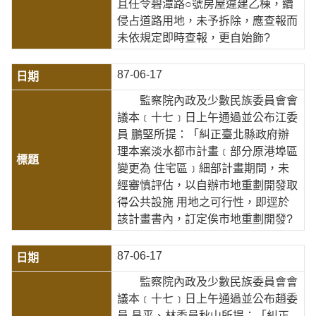
且任令碧潭路○號房屋違建乙棟，續
侵占道路用地，未予拆除，應查報而
未依規定即時查報，更自始飾?
87-06-17
監察院內政及少數民族委員會會
議本﹝十七﹞日上午通過並公布江委
員 鵬堅所提：「糾正臺北縣政府辦
理本案淡水都市計畫﹝部分原港埠區
變更為 住宅區﹞細部計畫期間，未
經審慎評估，以自辦市地重劃開發取
得公共設施 用地之可行性，即逕於
該計畫書內，訂定俟市地重劃開發?
87-06-17
監察院內政及少數民族委員會會
議本﹝十七﹞日上午通過並公布趙委
員 昌平、林委員秋山所提：「糾正