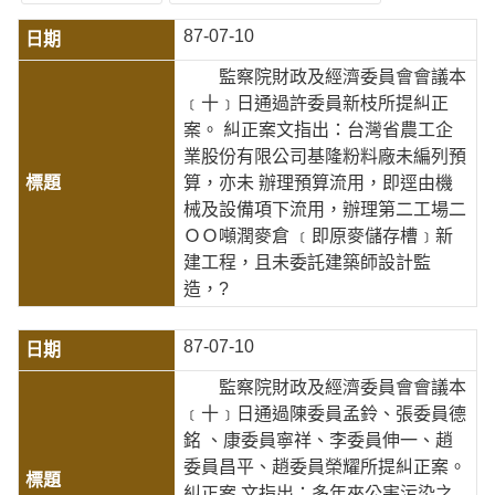
87-07-10
監察院財政及經濟委員會會議本
﹝十﹞日通過許委員新枝所提糾正
案。 糾正案文指出：台灣省農工企
業股份有限公司基隆粉料廠未編列預
算，亦未 辦理預算流用，即逕由機
械及設備項下流用，辦理第二工場二
ＯＯ噸潤麥倉 ﹝即原麥儲存槽﹞新
建工程，且未委託建築師設計監
造，?
87-07-10
監察院財政及經濟委員會會議本
﹝十﹞日通過陳委員孟鈴、張委員德
銘 、康委員寧祥、李委員伸一、趙
委員昌平、趙委員榮耀所提糾正案。
糾正案 文指出：多年來公害污染之