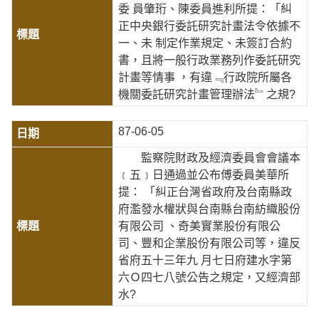
委 員肇珩、陳委員進利所提：「糾
正中央銀行委託研究計畫法令依據不
一、未 制定作業規定、未簽訂合約
書，且將一般行政業務列作委託研究
計畫等情事 ，有違﹃行政院所屬各
機關委託研究計畫管理辦法﹄之規?
87-06-05
監察院財政及經濟委員會會議本
﹝五﹞日通過並公布傅委員美華所
提： 「糾正台灣省政府及台南縣政
府濫發水權狀與台南縣台南紡織股份
有限公司 、奇美實業股份有限公
司、豐和企業股份有限公司等，違反
省府五十三年九 月七日府建水字第
六Ｏ四七八號公告之規定，又經濟部
水?