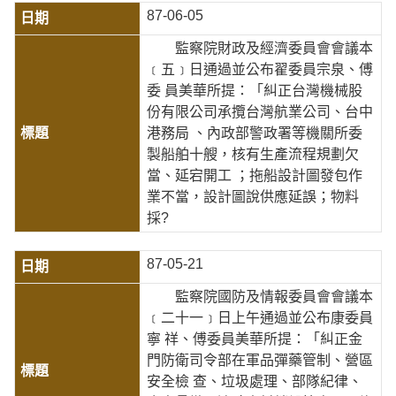
87-06-05
監察院財政及經濟委員會會議本
﹝五﹞日通過並公布翟委員宗泉、傅
委 員美華所提：「糾正台灣機械股
份有限公司承攬台灣航業公司、台中
港務局 、內政部警政署等機關所委
製船舶十艘，核有生產流程規劃欠
當、延宕開工 ；拖船設計圖發包作
業不當，設計圖說供應延誤；物料
採?
87-05-21
監察院國防及情報委員會會議本
﹝二十一﹞日上午通過並公布康委員
寧 祥、傅委員美華所提：「糾正金
門防衛司令部在軍品彈藥管制、營區
安全檢 查、垃圾處理、部隊紀律、