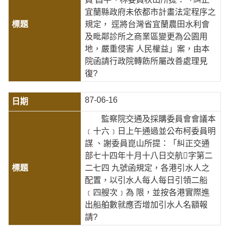
宜蘭縣政府未依都市計畫法定程序之
規定， 逕將台灣省宜蘭農田水利會
及毗鄰診所之商業區變更為公園用
地，嚴重侵害 人民權益」案，由本
院函請行政院轉飭所屬改善處理見
復?
87-06-16
監察院交通及採購委員會會議本
﹝十六﹞日上午通過並公布柯委員明
謀 、謝委員崑山所提：「糾正交通
部七十四年十月十八日交航字第二
二七四 九號函規定，各港引水人之
配置，以引水人每人每日引領二船
﹝四艘次﹞為 限，並按各港實際進
出船舶數就應否增加引水人名額報
請?