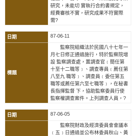
研究，未能切 實執行合約書規定，
經費審核不實，研究成果不符實際
需?
87-06-11
監察院組織法於民國八十七年一
月七日修正通過施行，特於監察院增
設 監察調查處，置調查官﹝簡任第
十至十二職等﹞、調查專員﹝薦任第
八至九 職等﹞、調查員﹝委任第五
職等或薦任第六至七職等﹞，在秘書
長指揮監督 下，協助監察委員行使
監察權調查案件。上列調查人員，?
87-06-05
監察院財政及經濟委員會會議本
﹝五﹞日通過並公布林委員秋山、黃