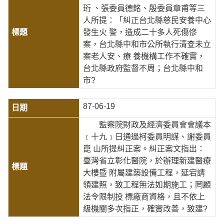
珩 、張委員德銘、殷委員章甫等三
人所提：「糾正台北縣慈民安養中心
發生火 警，造成二十多人死傷慘
案，台北縣中和市公所執行清查未立
案老人安、療 養機構工作不確實，
台北縣政府監督不周；台北縣中和
市?
87-06-19
監察院財政及經濟委員會會議本
﹝十九﹞日通過柯委員明謀、謝委員
崑 山所提糾正案。糾正案文指出：
臺灣省立彰化醫院，於辦理新建醫療
大樓暨 附屬建築設備工程，延宕請
領建照，致工程無法如期施工；罔顧
法令限制投 標廠商資格，且不依上
級機關多次指正，確實改善，致建?