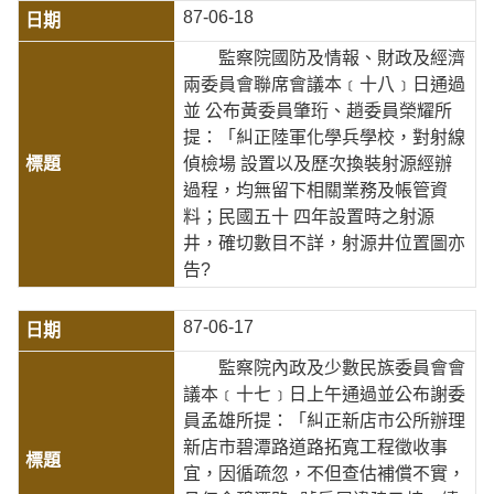
87-06-18
監察院國防及情報、財政及經濟
兩委員會聯席會議本﹝十八﹞日通過
並 公布黃委員肇珩、趙委員榮耀所
提：「糾正陸軍化學兵學校，對射線
偵檢場 設置以及歷次換裝射源經辦
過程，均無留下相關業務及帳管資
料；民國五十 四年設置時之射源
井，確切數目不詳，射源井位置圖亦
告?
87-06-17
監察院內政及少數民族委員會會
議本﹝十七﹞日上午通過並公布謝委
員孟雄所提：「糾正新店市公所辦理
新店市碧潭路道路拓寬工程徵收事
宜，因循疏忽，不但查估補償不實，