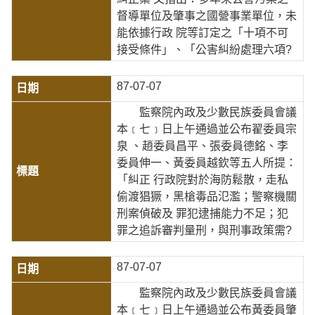
督導單位及肇事之國營事業單位，未
能依據行政 院等訂定之「十項不可
接受條件」、「公害糾紛處理六項?
87-07-07
監察院內政及少數民族委員會議
本﹝七﹞日上午通過並公布翟委員宗
泉 、趙委員昌平、張委員德銘、李
委員伸一、黃委員越欽等五人所提：
「糾正 行政院對於海防鬆散，走私
偷渡猖獗，黑槍毒品氾濫；警察機關
刑案偵破及 罪犯逮捕能力不足；犯
罪之追訴審判量刑，與刑事政策需?
87-07-07
監察院內政及少數民族委員會議
本﹝七﹞日上午通過並公布黃委員肇