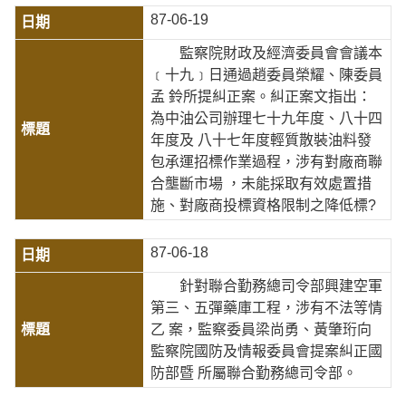
87-06-19
監察院財政及經濟委員會會議本
﹝十九﹞日通過趙委員榮耀、陳委員
孟 鈴所提糾正案。糾正案文指出：
為中油公司辦理七十九年度、八十四
年度及 八十七年度輕質散裝油料發
包承運招標作業過程，涉有對廠商聯
合壟斷市場 ，未能採取有效處置措
施、對廠商投標資格限制之降低標?
87-06-18
針對聯合勤務總司令部興建空軍
第三、五彈藥庫工程，涉有不法等情
乙 案，監察委員梁尚勇、黃肇珩向
監察院國防及情報委員會提案糾正國
防部暨 所屬聯合勤務總司令部。