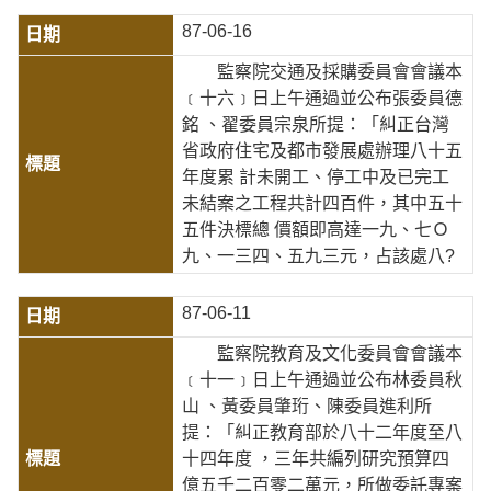
87-06-16
監察院交通及採購委員會會議本
﹝十六﹞日上午通過並公布張委員德
銘 、翟委員宗泉所提：「糾正台灣
省政府住宅及都市發展處辦理八十五
年度累 計未開工、停工中及已完工
未結案之工程共計四百件，其中五十
五件決標總 價額即高達一九、七Ｏ
九、一三四、五九三元，占該處八?
87-06-11
監察院教育及文化委員會會議本
﹝十一﹞日上午通過並公布林委員秋
山 、黃委員肇珩、陳委員進利所
提：「糾正教育部於八十二年度至八
十四年度 ，三年共編列研究預算四
億五千二百零二萬元，所做委託專案