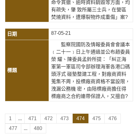
命令貫徹、逾時資料銷毀等方面，均
有疏失，肇 致所屬三士兵，在營區
焚燒資料，遭爆裂物炸成重傷」案?
87-05-21
監察院國防及情報委員會會議本
﹝二十一﹞日上午通過並公布趙委員
榮 耀、陳委員孟鈴所提：「糾正海
軍第一軍區司令部辦理海軍各港口碼
頭浮式 碰墊整建工程，對廠商資料
蒐集不周，投標廠商資格不當設限，
洩漏公務機 密，由陪標廠商擔任得
標廠商之合約連帶保證人，又擅自?
1
...
471
472
473
474
475
476
477
...
480