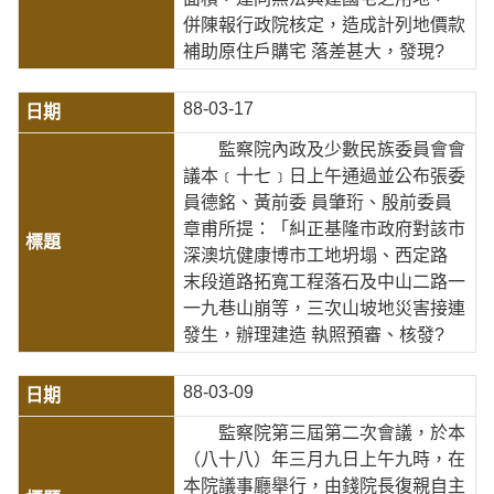
併陳報行政院核定，造成計列地價款
補助原住戶購宅 落差甚大，發現?
88-03-17
監察院內政及少數民族委員會會
議本﹝十七﹞日上午通過並公布張委
員德銘、黃前委 員肇珩、殷前委員
章甫所提：「糾正基隆市政府對該市
深澳坑健康博市工地坍塌、西定路
末段道路拓寬工程落石及中山二路一
一九巷山崩等，三次山坡地災害接連
發生，辦理建造 執照預審、核發?
88-03-09
監察院第三屆第二次會議，於本
（八十八）年三月九日上午九時，在
本院議事廳舉行，由錢院長復親自主