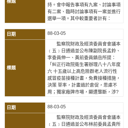
持。會中報告事項有九案、討論事項
有二案、臨時討論事項有一案並進行
選舉一項。其中較重要者計有：
88-03-05
監察院財政及經濟委員會會議本
﹝五﹞日通過並公布陳副院長孟鈴、
李委員伸一、黃前委員鎮岳所提：
「糾正行政院衛生署辦理八十八年度
六 十五歲以上高危險群老人流行性
感冒疫苗接種計畫，免費接種措施，
決策 草率，計畫過於倉促，思慮不
周；獨家廠牌市場，顯遭壟斷，涉?
88-03-05
監察院財政及經濟委員會會議本
﹝五﹞日通過並公布林前委員孟貴所