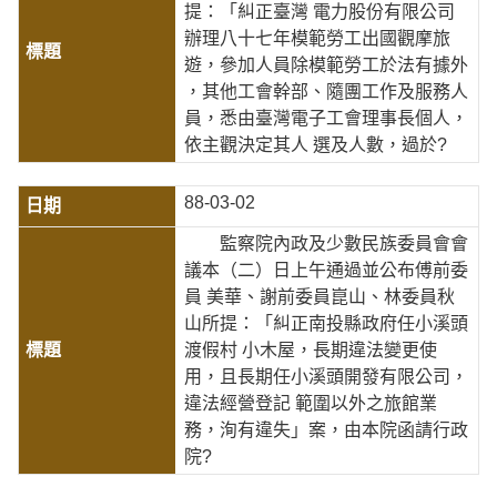
提：「糾正臺灣 電力股份有限公司
辦理八十七年模範勞工出國觀摩旅
遊，參加人員除模範勞工於法有據外
，其他工會幹部、隨團工作及服務人
員，悉由臺灣電子工會理事長個人，
依主觀決定其人 選及人數，過於?
88-03-02
監察院內政及少數民族委員會會
議本（二）日上午通過並公布傅前委
員 美華、謝前委員崑山、林委員秋
山所提：「糾正南投縣政府任小溪頭
渡假村 小木屋，長期違法變更使
用，且長期任小溪頭開發有限公司，
違法經營登記 範圍以外之旅館業
務，洵有違失」案，由本院函請行政
院?