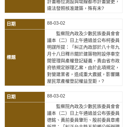
計畫樁位測設與堤線都市計畫變更，
違法發照核准建築，殊有未?
88-03-02
監察院內政及少數民族委員會會
議本（二）日上午通過並公布柯委員
明謀所提：「糾正內政部於八十年九
月十八日釋示關於建築物附設停車空
間管理與產權登記疑義，責由省市政
府依規定辦理乙案，由於此項規定，
對營建業者，造成重大震撼，影響購
屋民眾產權登記權益至鉅，?
88-03-02
監察院內政及少數民族委員會會
議本（二）日上午通過並公布張委員
德銘、黃前委員肇珩、殷前委員章甫
所提：「糾正台北縣五股鄉公所辦理