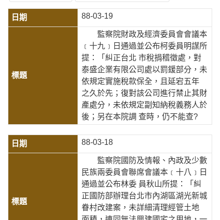
88-03-19
監察院財政及經濟委員會會議本
﹝十九﹞日通過並公布柯委員明謀所
提：「糾正台北 市稅捐稽徵處，對
泰盛企業有限公司處以罰鍰部分，未
依規定實施稅款保全，且延宕五年
之久於先；復對該公司進行禁止其財
產處分，未依規定副知納稅義務人於
後；另在本院調 查時，仍不能查?
88-03-18
監察院國防及情報、內政及少數
民族兩委員會聯席會議本﹝十八﹞日
通過並公布林委 員秋山所提：「糾
正國防部辦理台北市內湖區湖光新城
眷村改建案，未詳細清理經管土地
面積，連同無法興建國宅之用地，一