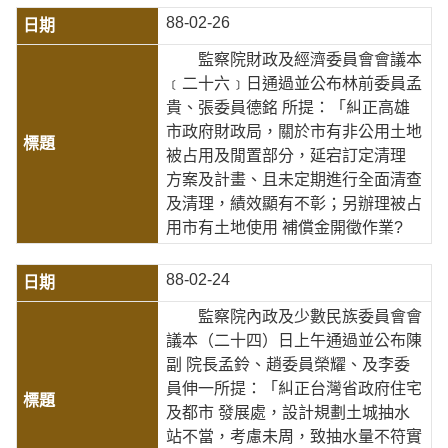
88-02-26
監察院財政及經濟委員會會議本
﹝二十六﹞日通過並公布林前委員孟
貴、張委員德銘 所提：「糾正高雄
市政府財政局，關於市有非公用土地
被占用及閒置部分，延宕訂定清理
方案及計畫、且未定期進行全面清查
及清理，績效顯有不彰；另辦理被占
用市有土地使用 補償金開徵作業?
88-02-24
監察院內政及少數民族委員會會
議本（二十四）日上午通過並公布陳
副 院長孟鈴、趙委員榮耀、及李委
員伸一所提：「糾正台灣省政府住宅
及都市 發展處，設計規劃土城抽水
站不當，考慮未周，致抽水量不符實