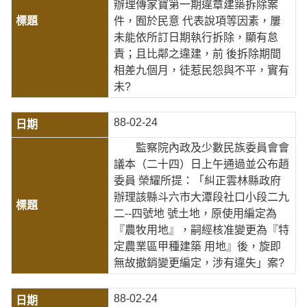
辦理傳家寶第一期違章建築拆除案
件，囿於民意 代表說項等因素，屢
未能依所訂日期執行拆除，顯有怠
責；且比鄰之違建，前 後拆除期間
相差九個月，徒惹民怨與不平，實有
未?
88-02-24
監察院內政及少數民族委員會會
議本（二十四）日上午通過並公布趙
委員 榮耀所提：「糾正雲林縣政府
辦理該縣斗六市大潭段社口小段二九
二--四號地 號土地，原使用編定為
『農牧用地』，嗣經核准變更為『特
定農業區甲種建築 用地』後，旋即
無故撤銷變更編定，涉有違失」案?
88-02-24