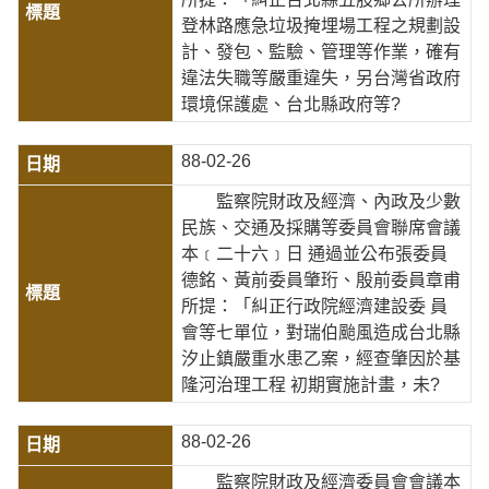
登林路應急垃圾掩埋場工程之規劃設
計、發包、監驗、管理等作業，確有
違法失職等嚴重違失，另台灣省政府
環境保護處、台北縣政府等?
88-02-26
監察院財政及經濟、內政及少數
民族、交通及採購等委員會聯席會議
本﹝二十六﹞日 通過並公布張委員
德銘、黃前委員肇珩、殷前委員章甫
所提：「糾正行政院經濟建設委 員
會等七單位，對瑞伯颱風造成台北縣
汐止鎮嚴重水患乙案，經查肇因於基
隆河治理工程 初期實施計畫，未?
88-02-26
監察院財政及經濟委員會會議本