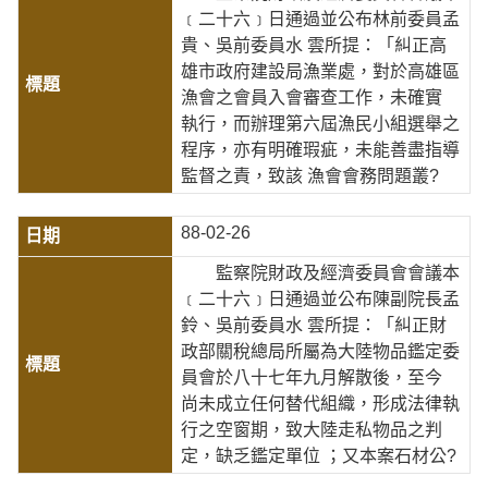
﹝二十六﹞日通過並公布林前委員孟
貴、吳前委員水 雲所提：「糾正高
雄市政府建設局漁業處，對於高雄區
漁會之會員入會審查工作，未確實
執行，而辦理第六屆漁民小組選舉之
程序，亦有明確瑕疵，未能善盡指導
監督之責，致該 漁會會務問題叢?
88-02-26
監察院財政及經濟委員會會議本
﹝二十六﹞日通過並公布陳副院長孟
鈴、吳前委員水 雲所提：「糾正財
政部關稅總局所屬為大陸物品鑑定委
員會於八十七年九月解散後，至今
尚未成立任何替代組織，形成法律執
行之空窗期，致大陸走私物品之判
定，缺乏鑑定單位 ；又本案石材公?