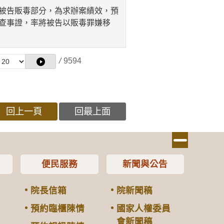
被告販毒部分，為求辦案績效，預
查事證，率將被告以販毒罪嫌移
/
9594
回上一頁
回最上面
便民服務
新聞與公告
院長信箱
院新聞稿
預約臨櫃陳情
國家人權委員
會新聞稿