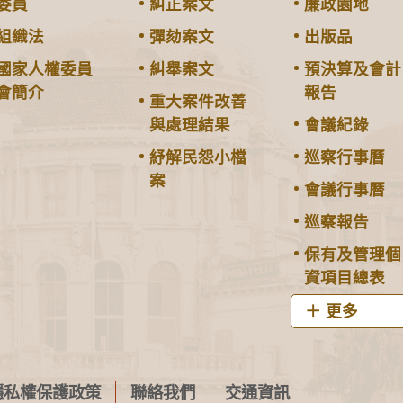
委員
糾正案文
廉政園地
組織法
彈劾案文
出版品
國家人權委員
糾舉案文
預決算及會計
會簡介
報告
重大案件改善
與處理結果
會議紀錄
紓解民怨小檔
巡察行事曆
案
會議行事曆
巡察報告
保有及管理個
資項目總表
更多
隱私權保護政策
聯絡我們
交通資訊