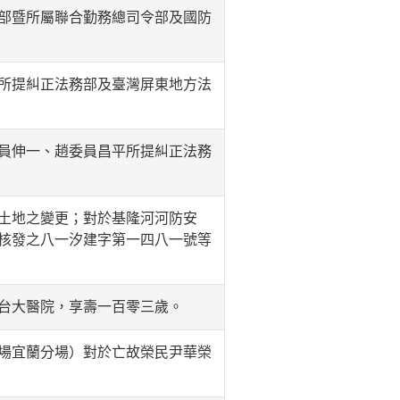
部暨所屬聯合勤務總司令部及國防
所提糾正法務部及臺灣屏東地方法
員伸一、趙委員昌平所提糾正法務
土地之變更；對於基隆河河防安
核發之八一汐建字第一四八一號等
台大醫院，享壽一百零三歲。
場宜蘭分場）對於亡故榮民尹華榮