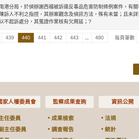
南港分局，於偵辦謝西福被訴違反毒品危害防制條例案件，有關
陳訴人不利之指控，其辦案觀念及偵訊方法，殊有未當；且未詳
以不起訴處分，其蒐證作業核有欠周延；?
439
440
441
442
443
...
480
每頁筆數
國家人權委員會
監察成果查詢
資訊公開
主任委員
成果檢索
法規
副主任委員
調查報告
統計