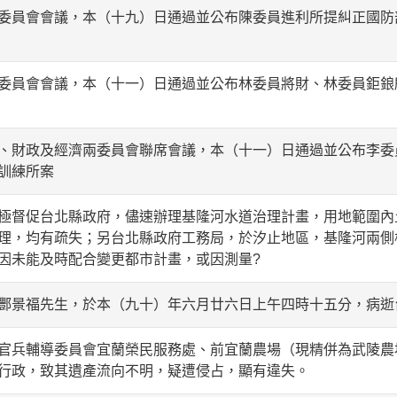
委員會會議，本（十九）日通過並公布陳委員進利所提糾正國防
委員會會議，本（十一）日通過並公布林委員將財、林委員鉅鋃
、財政及經濟兩委員會聯席會議，本（十一）日通過並公布李委
訓練所案
極督促台北縣政府，儘速辦理基隆河水道治理計畫，用地範圍內
理，均有疏失；另台北縣政府工務局，於汐止地區，基隆河兩側
因未能及時配合變更都市計畫，或因測量?
酆景福先生，於本（九十）年六月廿六日上午四時十五分，病逝
官兵輔導委員會宜蘭榮民服務處、前宜蘭農場（現精併為武陵農
行政，致其遺產流向不明，疑遭侵占，顯有違失。