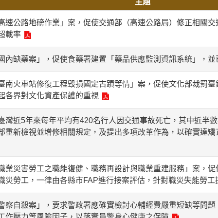
主題
高速公路地磅作業」案，促使交通部（高速公路局）修正相關交
超載率
國內缺藥案」，促使食藥署建置「藥品供應監測資訊系統」，並已
臺南火車站修復工程毀損國定古蹟等情」案，促使文化部裁罰臺
起各界對文化資產保護的重視
臺灣近5年來每年平均有420名行人因交通事故死亡，其中近半
部重新檢視並增修相關規定，及提出多項改革作為，以確實達矯
職業災害勞工之職能復健、職務再設計與職業重建服務」案，促
職災勞工，一律由各縣市FAP進行接案評估，針對職災失能勞工
警察自殺案」，要求警政署應確實檢討心輔經費嚴重短缺等問題
工作壓力等風險因子，以落實員警身心健康之保障