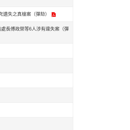
充遺失之真槍案（彈劾）
前處長傅政榮等6人涉有違失案（彈