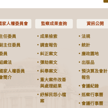
國家人權委員會
監察成果查詢
資訊公開
主任委員
成果檢索
法規
副主任委員
調查報告
統計
委員
糾正案文
廉政園地
組織法
彈劾案文
出版品
國家人權委員
糾舉案文
預決算及會計
會簡介
報告
重大案件改善
與處理結果
會議紀錄
紓解民怨小檔
巡察行事曆
案
會議行事曆