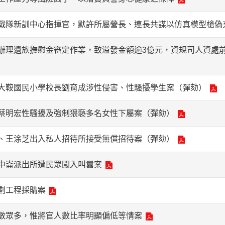
戰隊新訓中心指揮官，默許所屬營長、連長共謀以仿真模型槍偽
辦理遺族撫慰金審定作業，致溢發金額逾3億元，資規司人資處
大鞍國民小學校長劉育成涉性侵害、性騷擾學生案（彈劾）
蔡明宏性騷擾及強制猥褻多名女性下屬案（彈劾）
、王涂芝出入私人招待所接受無償招待案（彈劾）
中崙派出所遭民眾闖入叫囂案
劃工程採購案
數眾多，惟將官人數比率明顯偏低等情案