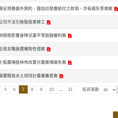
違反勞務委外契約，擅自扣發應給付之款項，涉有違失等情案
公司不法引進製造業移工
消極致影響身障兒童平等遊戲權利案
生局女職員遭權勢性侵案
七股農場造林地改置光電案場違失案
落實簡易水土保持計畫書審查案
5
6
7
8
9
10
...
31
每頁筆數