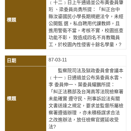
﹝十二﹞日上午通過並公布黃委員肇
珩 、梁委員尚勇所提：「糾正台中
縣汝鎏國民小學長期規避法令，未經
公開甄 選，私自聘用代課教師，且
進用警衛不當，考核不實，校園巡查
功能不彰， 致造成四名不肖教職員
工，於校園內性侵害十餘名學童，?
87-03-11
監察院司法及獄政委員會會議本
﹝十一﹞日通過並公布吳委員水雲、
李 委員伸一、葉委員耀鵬所提：
「糾正法務部及台灣高等法院檢察署
未能確實 遵守民、刑事訴訟法有關
文書送達之規定，要求並監督所屬檢
察署遵循辦理 ，亦未積極謀求合法
之改進辦法，放任檢察官遲延收受
法?