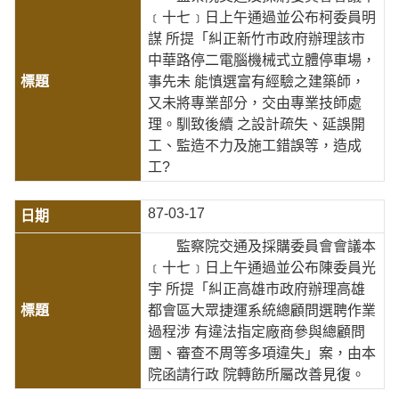
﹝十七﹞日上午通過並公布柯委員明
謀 所提「糾正新竹市政府辦理該市
中華路停二電腦機械式立體停車場，
事先未 能慎選富有經驗之建築師，
又未將專業部分，交由專業技師處
理。馴致後續 之設計疏失、延誤開
工、監造不力及施工錯誤等，造成
工?
87-03-17
監察院交通及採購委員會會議本
﹝十七﹞日上午通過並公布陳委員光
宇 所提「糾正高雄市政府辦理高雄
都會區大眾捷運系統總顧問選聘作業
過程涉 有違法指定廠商參與總顧問
團、審查不周等多項違失」案，由本
院函請行政 院轉飭所屬改善見復。