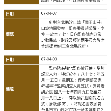
政府、內政部、行政院農業委員會。
87-04-07
針對台北縣汐止鎮「國王山莊」
山坡地開發案，監察委員趙榮耀、李
伸 一於本﹝七﹞日向監察院內政及
少數民族、財政及經濟兩委員會聯席
會議提 案糾正台北縣政府。
87-04-03
監察院為強化監察權行使，增強
調查人力，特訂於本﹝八十七﹞年五
月 十五日﹝星期五﹞假考選部國家
考場舉行監察調查人員甄試。有意者
請於民 國八十七年四月九日起至四
月十八日止，一律以通訊個別報名方
式﹝掛號郵 寄﹞，將報名書表郵寄
台北市文山區試院路一號考選部特?