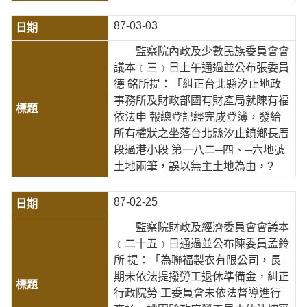
87-03-03
監察院內政及少數民族委員會會
議本﹝三﹞日上午通過並公布張委員
德 銘所提：「糾正台北縣汐止地政
事務所及財政部國有財產局就陳有福
依法申 報總登記經完成登簿，發給
所有權狀之坐落台北縣汐止鎮鄉長厝
段過港小段 第一八二─四、─六地號
土地兩筆，誤以無主土地為由，?
87-02-25
監察院財政及經濟委員會會議本
﹝二十五﹞日通過並公布陳委員孟鈴
所 提：「為聯福製衣有限公司，長
期未依法提撥勞工退休準備金，糾正
行政院勞 工委員會未依法督導進行