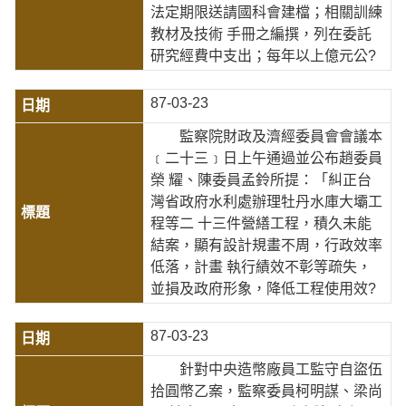
法定期限送請國科會建檔；相關訓練
教材及技術 手冊之編撰，列在委託
研究經費中支出；每年以上億元公?
87-03-23
監察院財政及濟經委員會會議本
﹝二十三﹞日上午通過並公布趙委員
榮 耀、陳委員孟鈴所提：「糾正台
灣省政府水利處辦理牡丹水庫大壩工
程等二 十三件營繕工程，積久未能
結案，顯有設計規畫不周，行政效率
低落，計畫 執行績效不彰等疏失，
並損及政府形象，降低工程使用效?
87-03-23
針對中央造幣廠員工監守自盜伍
拾圓幣乙案，監察委員柯明謀、梁尚