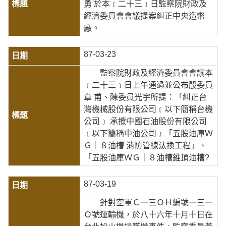
勇 於本﹝二十三﹞日監察院財政及
經濟委員會會議提案糾正中央造幣
廠。
87-03-23
監察院財政及經濟委員會會議本
﹝二十三﹞日上午通過並公布殷委員
章 甫、陳委員光宇所提：「糾正台
灣機械股份有限公司﹝以下簡稱台機
公司﹞ 承攬中國石油股份有限公司
﹝以下簡稱中油公司﹞「五股油庫Ｗ
Ｇ｜８油槽 消防管線汰換工程」、
「五股油庫ＷＧ｜８油槽錐頂油槽?
87-03-19
針對空軍Ｃ一三ＯＨ編號一三一
Ｏ號運輸機，於八十六年十月十日在