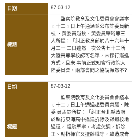
87-03-12
監察院教育及文化委員會會議本
﹝十二﹞日上午通過並公布許委員新
枝 、黃委員越欽、黃委員肇珩等三
人所提：「糾正教育部於八十六年十
月二十 二日遽然一次公告七十三所
大陸高等學校認可名單，未採行漸進
方式，且未 事前正式知會行政院大
陸委員會，兩部會間之協調顯然不?
87-03-12
監察院教育及文化委員會會議本
﹝十二﹞日上午通過趙委員榮耀、陳
委 員孟鈴所提：「糾正台北縣政府
於執行東海高中違建拆除及歸還校地
過程， 粗疏草率，考慮欠週，拆除
正、副指揮官又擅離職守，致造成青