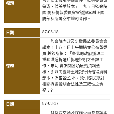
台北松山機場墜機事件，監察委員黃
肇珩、傅美華於本﹝十九﹞日監察院
國 防及情報委員會會議提案糾正國
防部及所屬空軍總司令部。
87-03-18
監察院內政及少數民族委員會會
議本﹝十八﹞日上午通過並公布黃委
員 越欽所提：「臺北縣政府辦理二
重疏洪道拆遷戶拆遷證明之查證工
作，未切 實調閱各項原始資料查
核，卻以向臺灣土地銀行所借得資料
影本，為查證藍 本，致引發民眾對
相關拆遷證明合法性及正確性之質
疑；?
87-03-17
監察院交通及採購委員會會議本