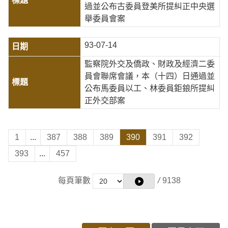
過並公布古委員登美所提糾正中央選
舉委員會案
93-07-14
監察院外交及僑政、財政及經濟二委
員會聯席會議，本（十四）日通過並
公布馬委員以工、林委員鉅鋃所提糾
正外交部案
1
...
387
388
389
390
391
392
393
...
457
每頁筆數
/
9138