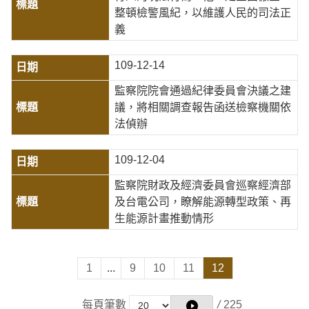
整頓檢警風紀，以維護人民的司法正
義
109-12-14
監察院院會通過紀律委員會決議之建
議，將相關調查報告函送檢察機關依
法偵辦
109-12-04
監察院財政及經濟委員會巡察經濟部
及台電公司，瞭解能源轉型政策、再
生能源計畫推動情形
1
...
9
10
11
12
每頁筆數
/
225