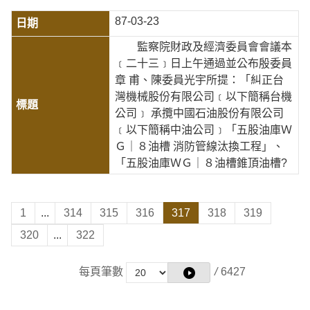
87-03-23
監察院財政及經濟委員會會議本
﹝二十三﹞日上午通過並公布殷委員
章 甫、陳委員光宇所提：「糾正台
灣機械股份有限公司﹝以下簡稱台機
公司﹞ 承攬中國石油股份有限公司
﹝以下簡稱中油公司﹞「五股油庫Ｗ
Ｇ｜８油槽 消防管線汰換工程」、
「五股油庫ＷＧ｜８油槽錐頂油槽?
1
...
314
315
316
317
318
319
320
...
322
每頁筆數
/
6427