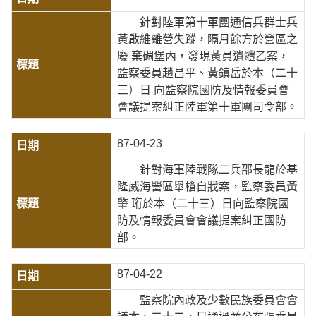
針對陸軍第十軍團通信兵群士兵
黃啟維離營失蹤，隔月餘方於營區之
廢 棄碉堡內，發現黃員遺體乙案，
監察委員趙昌平、黃鎮岳於本（二十
三）日 向監察院國防及情報委員會
會議提案糾正陸軍第十軍團司令部。
87-04-23
針對海軍陸戰隊二兵邵長龍於基
隆威海營區舉槍自戕案，監察委員黃
肇 珩於本（二十三）日向監察院國
防及情報委員會會議提案糾正國防
部。
87-04-22
監察院內政及少數民族委員會會