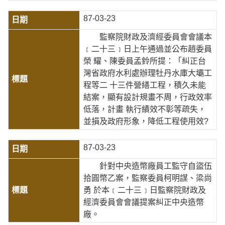
87-03-23
監察院財政及濟經委員會會議本
﹝二十三﹞日上午通過並公布趙委員
榮 耀、陳委員孟鈴所提：「糾正台
灣省政府水利處辦理牡丹水庫大壩工
程等二 十三件營繕工程，積久未能
結案，顯有設計規畫不周，行政效率
低落，計畫 執行績效不彰等疏失，
並損及政府形象，降低工程使用效?
87-03-23
針對中央造幣廠員工監守自盜伍
拾圓幣乙案，監察委員柯明謀、梁尚
勇 於本﹝二十三﹞日監察院財政及
經濟委員會會議提案糾正中央造幣
廠。