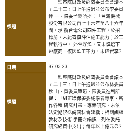
監察院財政及經濟委員會會議本
﹝二十三﹞日上午通過並公布李委員
伸 一、陳委孟鈴所提：「台灣機械
股份有限公司自七十六年至八十六年
間，承 攬台電公司四件工程，於招
標前，未能審慎評估施工能力；於工
程執行中， 外包浮濫，又未慎選下
包廠商，復因監工不力，未確實掌?
87-03-23
監察院財政及經濟委員會會議本
﹝二十三﹞日上午通過並公布林委員
秋 山、黃委員肇珩、陳委員進利所
提：「糾正環保署委託學者專家，所
作各種 研究計畫、專案研究，未依
法定期限送請國科會建檔；相關訓練
教材及技術 手冊之編撰，列在委託
研究經費中支出；每年以上億元公?