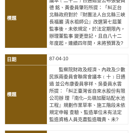
議本﹝二十二﹞日通過並公布張委員
德 銘、黃委員肇珩所提：「糾正台
北縣政府對於『財團法人台北縣三峽
長福巖 清水祖師公』改選第七屆董
監事後，未依規定，於法定期限內，
辦理董監事 變更登記，且自八十二
年度起，連續四年間，未將預算及?
87-04-10
監察院財政及經濟、內政及少數
民族兩委員會聯席會議本﹝十﹞日通
過 並公布康委員寧祥、吳委員水雲
所提：「糾正臺灣省自來水股份有限
公司辦 理『南化─北嶺加壓站配水池
工程』規劃作業草率、施工階段未依
規定申報 查驗、監造單位未有法定
監造資格人員克盡監造職責、未?