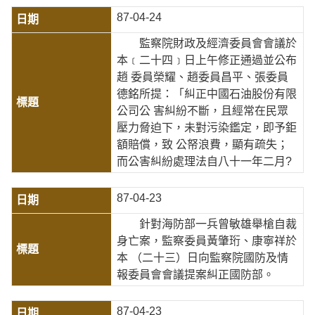
87-04-24
監察院財政及經濟委員會會議於
本﹝二十四﹞日上午修正通過並公布
趙 委員榮耀、趙委員昌平、張委員
德銘所提：「糾正中國石油股份有限
公司公 害糾紛不斷，且經常在民眾
壓力脅迫下，未對污染鑑定，即予鉅
額賠償，致 公帑浪費，顯有疏失；
而公害糾紛處理法自八十一年二月?
87-04-23
針對海防部一兵曾敏雄舉槍自裁
身亡案，監察委員黃肇珩、康寧祥於
本 （二十三）日向監察院國防及情
報委員會會議提案糾正國防部。
87-04-23