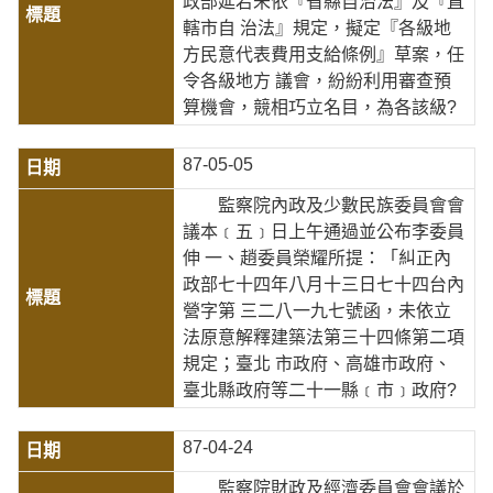
政部延宕未依『省縣自治法』及『直
轄市自 治法』規定，擬定『各級地
方民意代表費用支給條例』草案，任
令各級地方 議會，紛紛利用審查預
算機會，競相巧立名目，為各該級?
87-05-05
監察院內政及少數民族委員會會
議本﹝五﹞日上午通過並公布李委員
伸 一、趙委員榮耀所提：「糾正內
政部七十四年八月十三日七十四台內
營字第 三二八一九七號函，未依立
法原意解釋建築法第三十四條第二項
規定；臺北 市政府、高雄市政府、
臺北縣政府等二十一縣﹝市﹞政府?
87-04-24
監察院財政及經濟委員會會議於