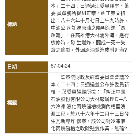
本﹝二十四﹞日通過江委員鵬堅、葉
委 員耀鵬所提糾正案。糾正案文指
出：八十六年十月七日上午九時許，
中油公 司託運原油之陽明海運「長
運輪」，在高雄港大林浦外海，進行
檢修時，發 生爆炸，釀成一死一失
蹤之慘劇，外漏原油並造成附近海?
87-04-24
監察院財政及經濟委員會會議於
本﹝二十四﹞日通過並公布許委員新
枝 、葉委員耀鵬所提：「糾正中國
石油股份有限公司大林廠辦理Ｄ─八
六冷凍 液化丙烷儲槽檢測內槽壁洩
漏工程，於八十六年十二月十三日發
生瓦斯爆炸 慘案，該公司對冷凍液
化丙烷儲槽之吹除殘氣作業，無確?