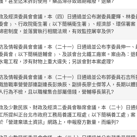
護，甚至迄未拆封使用，藥品滯存致過期報廢，退藥?
經濟委員會會議，本（四）日通過並公布謝委員慶輝、林委
委會﹚、行政院衛生署﹙以下簡稱衛生署﹚、經濟部、環保署案
綿密制度，並落實執行相關法規，有效監控屠宰及供?
情報委員會會議，本（二十一）日通過並公布李委員伸一、
委員會﹙以下簡稱退輔會﹚、及該會台北鐵工廠案。案由為：退
水電工程，涉有財物上重大違失；另該會對本案處理?
情報委員會會議，本（二十一）日通過並公布郭委員石吉所
戰旅戰車營營部連副連長彭煥辰、副排長廖士傑等人，長期以體
人行為不檢，且以職權集合部屬借錢，營輔導長葉孔?
少數民族、財政及經濟二委員會聯席會議，本（二十）日通
工所提糾正台北市政府工務局養護工程處﹙以下簡稱養工處﹚案
於「營建棄填土資訊」網路上，申報廢方數量，而編列?