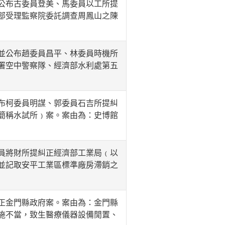
公布古委員登美、馬委員以工所提
部受理監察院委託調查周鳳山之陳
並公布趙委員昌平、林委員時機所
署空中警察隊、經濟部水利處第五
布柯委員明謀、郭委員石吉所提糾
簡稱水試所﹚案。案由為：史博館
員將財所提糾正經濟部工業局﹙以
並記取安平工業區標準廠房滯銷之
正金門縣政府案。案由為：金門縣
施不當，致生醫療儀器設備閒置、