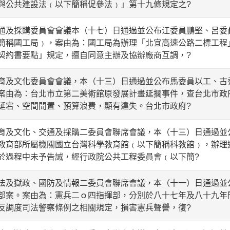
與公共建設法﹙以下簡稱促參法﹚」第十九條規定之?
採購委員會會議本（十七）日通過並公布江委員鵬堅、呂委
簡稱國工局﹚，案由為：國工局為辦理「北宜高速公路二標工程」
契約書要點」規定，擅自同意主辦及協辦廠商互調，?
文化委員會會議，本（十三）日通過並公布馬委員以工、古
案由為：台北市立第二美術館原發展計畫延擱事件，查台北市政
延宕、空間閒置、預算浪費，顯有違失。台北市政府?
文化、交通及採購二委員會聯席會議，本（十三）日通過並
教育部所屬機關國立台灣科學教育館﹙以下簡稱科教館﹚，辦理
於過程中未予告誡，經行政院公共工程委員會﹙以下簡?
獄政、國防及情報二委員會聯席會議，本（十一）日通過並
部案。案由為：憲兵二ｏ四指揮部，分別於八十七年及八十九年
反調度司法警察條例之相關規定，損害憲兵聲譽，復?