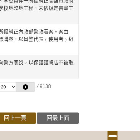
、李委員伸一所提糾正高雄市政府
學校地整地工程，未依規定善盡工
所提糾正內政部警政署案。案由
標購案，以員警代表﹙使用者﹚組
向警方關說，以保護護膚店不被取
/
9138
回上一頁
回最上面