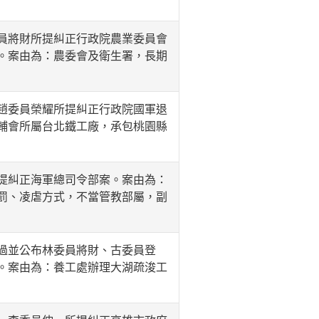
員將財所提糾正行政院農業委員會
。案由為：農委會及衛生署，長期
趙委員榮耀所提糾正行政院國軍退
輔會所屬台北鐵工廠，承包桃園縣
提糾正海軍總司令部案。案由為：
罰、凌虐方式，不當管教部屬，副
過並公布林委員將財、古委員登
。案由為：養工處辦理大湖疏浚工