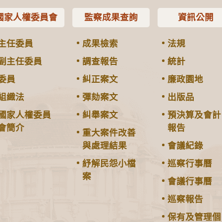
國家人權委員會
監察成果查詢
資訊公開
主任委員
成果檢索
法規
副主任委員
調查報告
統計
委員
糾正案文
廉政園地
組織法
彈劾案文
出版品
國家人權委員
糾舉案文
預決算及會計
會簡介
報告
重大案件改善
與處理結果
會議紀錄
紓解民怨小檔
巡察行事曆
案
會議行事曆
巡察報告
保有及管理個