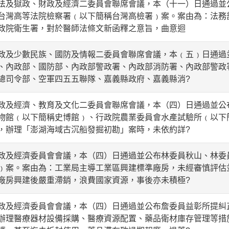
獄政、財政及經濟二委員會聯席會議，本（十一）日通過並
台灣高等法院檢察署﹙以下簡稱台灣高檢署﹚案。案由為：法務
政院衛生署，對於醫師法條文新函釋之意旨，曲意迴
少數民族、國防及情報二委員會聯席會議，本﹙五﹚日通過
、內政部、國防部、內政部警政署、內政部消防署、內政部警政
總司令部、空軍四五五聯隊、嘉義縣政府、嘉義縣消?
經濟、教育及文化二委員會聯席會議，本（四）日通過並公
物館﹙以下簡稱史博館﹚、行政院農業委員會水產試驗所﹙以下
，辦理「澎湖海域古沉船發掘初勘」案時，未依約詳?
經濟委員會會議，本（四）日通過並公布林委員秋山、林委
﹚案。案由為：工業局主導工業區興建標準廠房，未經審慎評估
廠房興建後嚴重滯銷，浪費國家資源，事後亦未積極?
經濟委員會會議，本（四）日通過並公布詹委員益彰所提糾
辦理醫療器材設備採購、醫療資源配置、藥品衛材庫存管理等措