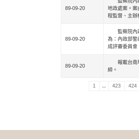
監察院內政及
89-09-20
地政處案。案
程監督、主辦
監察院內政及
89-09-20
為：內政部警
成評審委員會
報載台南地方
89-09-20
締。
1
...
423
424