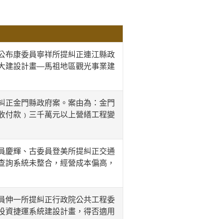
公布康委員寧祥所提糾正連江縣政
大建設計畫—馬祖地區觀光事業建
糾正金門縣政府案。案由為：金門
收付款﹚三千萬元以上營繕工程變
員慶輝、古委員登美所提糾正交通
查詢系統未整合，經營成本偏高，
員伸一所提糾正行政院公共工程委
投資捷運系統建設計畫，得否適用