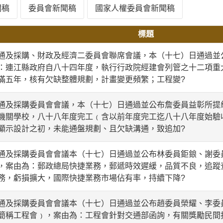
聞稿
委員會新聞稿
國家人權委員會新聞稿
標題
採購、財政及經濟二委員會聯席會議，本（十七）日通過並
：連江縣政府自八十四年度，執行行政院經建會列管之十二項重
滿五年，核有欠缺整體規劃，計畫變更頻繁；工程變?
採購委員會會議，本（十七）日通過並公布詹委員益彰所提
機關學校，八十八年度完工﹙含以前年度完工迄八十八年度始驗
顯示設計之初，未能通盤規劃、且欠缺溝通，致追加?
採購委員會會議本（十七）日通過並公布林委員鉅鋃、謝委
，案由為：郵政總局快捷業務，郵遞時效遲緩，品質不良，追蹤
務，虧損擴大，國際快捷業務市場佔有率，持續下降?
採購委員會會議本（十七）日通過並公布趙委員榮耀、李委
簡稱工程會﹚，案由為：工程會針對交通部函詢，有關獎勵民間