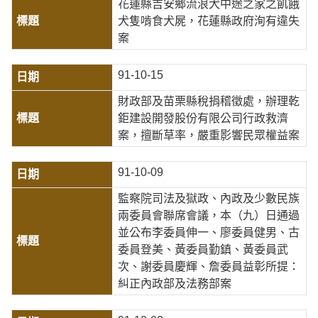
花蓮縣吉安鄉流浪犬中途之家之飢餓
犬隻啃食犬屍，花蓮縣政府洵有違失
案
91-10-15
財政部及苗栗縣稅捐稽徵處，辦理乾
鉅建設開發股份有限公司行政救濟
案，擅斷草率，嚴重影響民眾權益案
91-10-09
監察院司法及獄政、內政及少數民族
兩委員會聯席會議，本（九）日通過
並公布李委員伸一、廖委員健男、古
委員登美、黃委員勤鎮、黃委員武
次、謝委員慶輝、詹委員益彰所提：
糾正內政部及法務部案