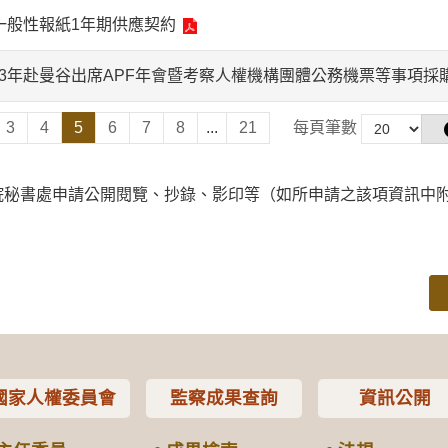
一般性報紙1年期供應契約
13年赴曼谷出席APF年會暨考察人權機構團體公務機票等事項採
3
4
5
6
7
8
...
21
每頁筆數
院秘書處申請公開閱覽、抄錄、影印等（如所申請之該項資訊中
國家人權委員會
監察成果查詢
資訊公開