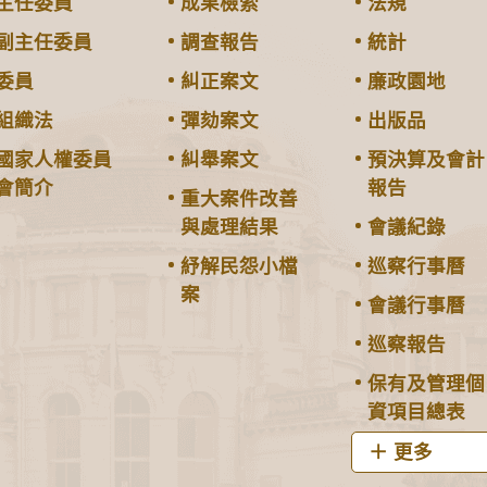
主任委員
成果檢索
法規
副主任委員
調查報告
統計
委員
糾正案文
廉政園地
組織法
彈劾案文
出版品
國家人權委員
糾舉案文
預決算及會計
會簡介
報告
重大案件改善
與處理結果
會議紀錄
紓解民怨小檔
巡察行事曆
案
會議行事曆
巡察報告
保有及管理個
資項目總表
更多