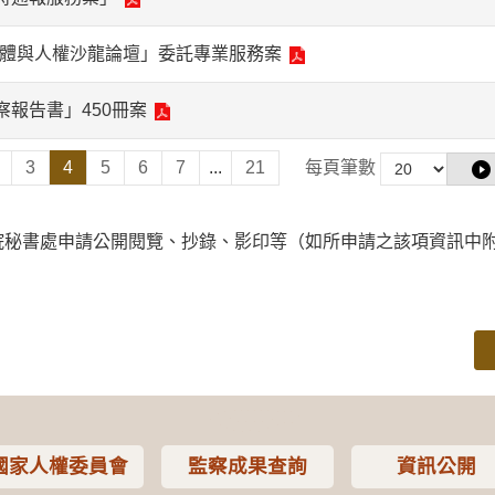
體與人權沙龍論壇」委託專業服務案
察報告書」450冊案
3
4
5
6
7
...
21
每頁筆數
院秘書處申請公開閱覽、抄錄、影印等（如所申請之該項資訊中
國家人權委員會
監察成果查詢
資訊公開