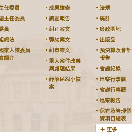
主任委員
成果檢索
法規
副主任委員
調查報告
統計
委員
糾正案文
廉政園地
組織法
彈劾案文
出版品
國家人權委員
糾舉案文
預決算及會計
會簡介
報告
重大案件改善
與處理結果
會議紀錄
紓解民怨小檔
巡察行事曆
案
會議行事曆
巡察報告
保有及管理個
資項目總表
更多