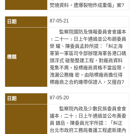
焚燒資料，遭爆裂物炸成重傷」案?
87-05-21
監察院國防及情報委員會會議本
﹝二十一﹞日上午通過並公布趙委員
榮 耀、陳委員孟鈴所提：「糾正海
軍第一軍區司令部辦理海軍各港口碼
頭浮式 碰墊整建工程，對廠商資料
蒐集不周，投標廠商資格不當設限，
洩漏公務機 密，由陪標廠商擔任得
標廠商之合約連帶保證人，又擅自?
87-05-20
監察院內政及少數民族委員會會
議本﹝二十﹞日上午通過並公布黃委
員 鎮岳、陳委員光宇所提：「糾正
台北市政府工務局養護工程處新建內