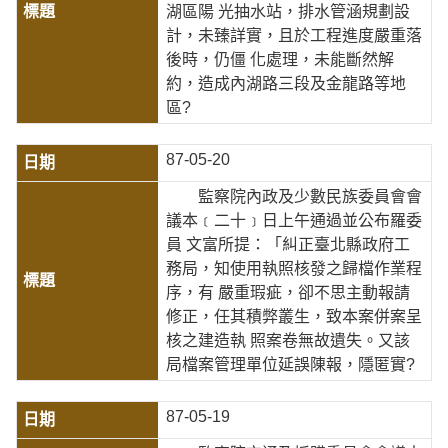
湖區陽 光抽水站，排水管涵規劃設
計，未臻詳實，且於工程進度嚴重落
後時，仍僵 化處理，未能斷然解
約，造成內湖路三段及金龍路等地
區?
87-05-20
監察院內政及少數民族委員會會
議本﹝二十﹞日上午通過並公布羅委
員 文富所提：「糾正臺北縣政府工
務局，知使用執照核發之歸檔作業程
序，有 嚴重瑕疵，卻不思主動報請
修正，任其積弊叢生，致本案併案呈
核之建造執 照案卷無故遺失。又該
局檔案管理單位延誤陳報，隱匿實?
87-05-19