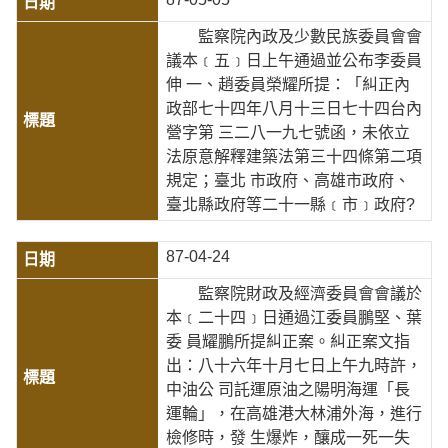
監察院內政及少數民族委員會會
議本﹝五﹞日上午通過並公布李委員
伸 一、趙委員榮耀所提：「糾正內
政部七十四年八月十三日七十四台內
營字第 三二八一九七號函，未依立
法原意解釋建築法第三十四條第二項
規定；臺北 市政府、高雄市政府、
臺北縣政府等二十一縣﹝市﹞政府?
87-04-24
監察院財政及經濟委員會會議於
本﹝二十四﹞日通過江委員鵬堅、葉
委 員耀鵬所提糾正案。糾正案文指
出：八十六年十月七日上午九時許，
中油公 司託運原油之陽明海運「長
運輪」，在高雄港大林浦外海，進行
檢修時，發 生爆炸，釀成一死一失