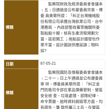
監察院財政及經濟委員會會議本
﹝五﹞日通過並公布翟委員宗泉、傅
委 員美華所提：「糾正台灣機械股
份有限公司承攬台灣航業公司、台中
港務局 、內政部警政署等機關所委
製船舶十艘，核有生產流程規劃欠
當、延宕開工 ；拖船設計圖發包作
業不當，設計圖說供應延誤；物料
採?
87-05-21
監察院國防及情報委員會會議本
﹝二十一﹞日上午通過並公布康委員
寧 祥、傅委員美華所提：「糾正金
門防衛司令部在軍品彈藥管制、營區
安全檢 查、垃圾處理、部隊紀律、
命令貫徹、逾時資料銷毀等方面，均
有疏失，肇 致所屬三士兵，在營區