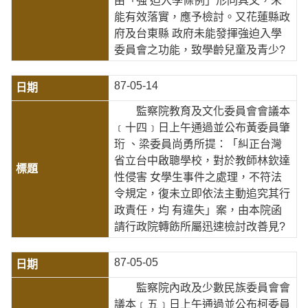
由「強 迫入學條例」形同具文，未
能有效落實，應予檢討。又花蓮縣政
府及台東縣 政府未能發揮強迫入學
委員會之功能，致學齡兒童及青少?
87-05-14
監察院教育及文化委員會會議本
﹝十四﹞日上午通過並公布黃委員肇
珩 、梁委員尚勇所提：「糾正台灣
省立台中啟聰學校，對於教師林欽達
性侵害 女學生事件之處理，不符法
令規定，復未立即依法主動追究其行
政責任，均 有違失」案，由本院函
請行政院轉飭所屬迅速檢討改善見?
87-05-05
監察院內政及少數民族委員會會
議本﹝五﹞日上午通過並公布柯委員