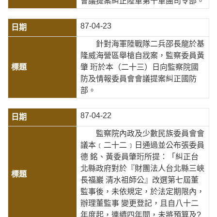
會議提案糾正陸軍第十軍團司令部。
87-04-23
針對海軍陸戰隊二兵邵長龍於基
隆威海營區舉槍自戕案，監察委員黃
肇 珩於本（二十三）日向監察院國
防及情報委員會會議提案糾正國防
部。
87-04-22
監察院內政及少數民族委員會會
議本﹝二十二﹞日通過並公布張委員
德 銘、黃委員肇珩所提：「糾正台
北縣政府對於『財團法人台北縣三峽
長福巖 清水祖師公』改選第七屆董
監事後，未依規定，於法定期限內，
辦理董監事 變更登記，且自八十二
年度起，連續四年間，未將預算及?