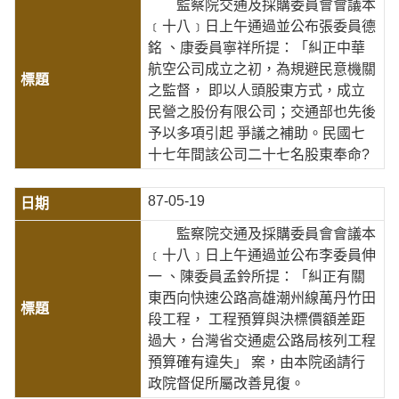
監察院交通及採購委員會會議本
﹝十八﹞日上午通過並公布張委員德
銘 、康委員寧祥所提：「糾正中華
航空公司成立之初，為規避民意機關
之監督， 即以人頭股東方式，成立
民營之股份有限公司；交通部也先後
予以多項引起 爭議之補助。民國七
十七年間該公司二十七名股東奉命?
87-05-19
監察院交通及採購委員會會議本
﹝十八﹞日上午通過並公布李委員伸
一 、陳委員孟鈴所提：「糾正有關
東西向快速公路高雄潮州線萬丹竹田
段工程， 工程預算與決標價額差距
過大，台灣省交通處公路局核列工程
預算確有違失」 案，由本院函請行
政院督促所屬改善見復。