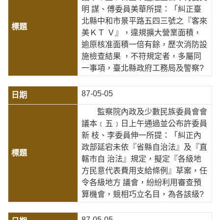
明 謀、傅委員美華所提：「糾正臺
北縣中和市景平路五四三號之『客來
美ＫＴ Ｖ』，違規擴大營業面積，
逾原核准面積一倍有餘，歷次消防設
施檢查結果 ，不符規定者，多屬同
一事項，臺北縣政府工務局及警察?
87-05-05
監察院內政及少數民族委員會會
議本﹝五﹞日上午通過並公布許委員
新 枝、李委員伸一所提：「糾正內
政部延宕未依『省縣自治法』及『直
轄市自 治法』規定，擬定『各級地
方民意代表費用支給條例』草案，任
令各級地方 議會，紛紛利用審查預
算機會，競相巧立名目，為各該級?
87-05-05