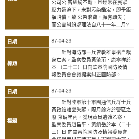
公司公 害糾紛不斷，且經常在民眾
壓力脅迫下，未對污染鑑定，即予鉅
額賠償，致 公帑浪費，顯有疏失；
而公害糾紛處理法自八十一年二月?
87-04-23
針對海防部一兵曾敏雄舉槍自裁
身亡案，監察委員黃肇珩、康寧祥於
本 （二十三）日向監察院國防及情
報委員會會議提案糾正國防部。
87-04-23
針對陸軍第十軍團通信兵群士兵
黃啟維離營失蹤，隔月餘方於營區之
廢 棄碉堡內，發現黃員遺體乙案，
監察委員趙昌平、黃鎮岳於本（二十
三）日 向監察院國防及情報委員會