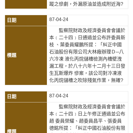
蹤之慘劇，外漏原油並造成附近海?
87-04-24
監察院財政及經濟委員會會議於
本﹝二十四﹞日通過並公布許委員新
枝 、葉委員耀鵬所提：「糾正中國
石油股份有限公司大林廠辦理Ｄ─八
六冷凍 液化丙烷儲槽檢測內槽壁洩
漏工程，於八十六年十二月十三日發
生瓦斯爆炸 慘案，該公司對冷凍液
化丙烷儲槽之吹除殘氣作業，無確?
87-04-24
監察院財政及經濟委員會會議於
本﹝二十四﹞日上午修正通過並公布
趙 委員榮耀、趙委員昌平、張委員
德銘所提：「糾正中國石油股份有限