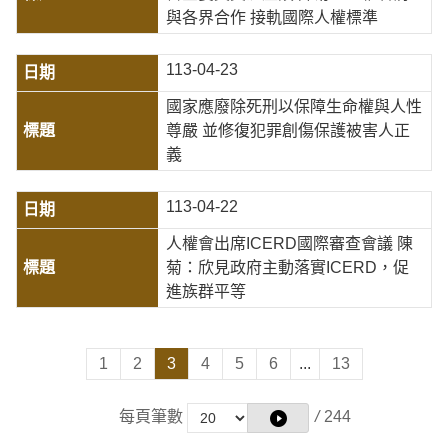
與各界合作 接軌國際人權標準
113-04-23
國家應廢除死刑以保障生命權與人性
尊嚴 並修復犯罪創傷保護被害人正
義
113-04-22
人權會出席ICERD國際審查會議 陳
菊：欣見政府主動落實ICERD，促
進族群平等
1
2
3
4
5
6
...
13
每頁筆數
/
244