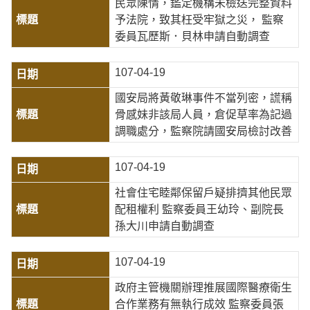
民眾陳情，鑑定機構未檢送完整資料
予法院，致其枉受牢獄之災， 監察
委員瓦歷斯．貝林申請自動調查
107-04-19
國安局將黃敬琳事件不當列密，謊稱
骨感妹非該局人員，倉促草率為記過
調職處分，監察院請國安局檢討改善
107-04-19
社會住宅睦鄰保留戶疑排擠其他民眾
配租權利 監察委員王幼玲、副院長
孫大川申請自動調查
107-04-19
政府主管機關辦理推展國際醫療衛生
合作業務有無執行成效 監察委員張