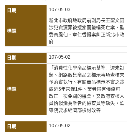
107-05-03
新北市政府地政局前副局長王聖文因
涉犯貪瀆罪被搜索而墜樓死亡案，監
委高鳳仙、章仁香提案糾正新北市政
府
107-05-02
「消費性化學商品標示基準」遲未訂
頒、網路販售商品之標示事項查核未
予落實執行、有關商品標示不實之裁
處近5年來僅1件、業者得有僥倖可
改正一次免罰的機會，又政府查核人
員恰似淪為業者的檢查員等缺失，監
察院要求經濟部檢討改善
107-05-02