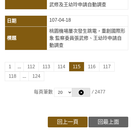
武修及王幼玲申請自動調查
107-04-18
桃園機場屢次發生跳電，重創國際形
象 監察委員張武修、王幼玲申請自
動調查
1
...
112
113
114
115
116
117
118
...
124
每頁筆數
/
2477
回上一頁
回最上面