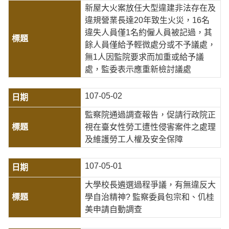
新屋大火案放任大型違建非法存在及
違規營業長達20年致生火災，16名
違失人員僅1名約僱人員被記過，其
餘人員僅給予輕微處分或不予議處，
無1人因監院要求而加重或給予議
處，監委表示應重新檢討議處
107-05-02
監察院通過調查報告，促請行政院正
視在臺女性勞工遭性侵害案件之處理
及維護勞工人權及安全保障
107-05-01
大學校長遴選過程爭議，有無違反大
學自治精神? 監察委員包宗和、仉桂
美申請自動調查