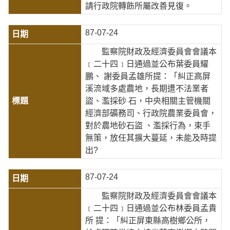
請行政院轉飭所屬改善見復。
87-07-24
監察院財政及經濟委員會會議本
﹝二十四﹞日通過並公布葉委員耀
鵬、 謝委員孟雄所提：「糾正高屏
溪流域多處農地，長期遭不法業者
盜、濫採砂 石，中央相關主管機關
經濟部礦務司、行政院農業委員會，
對於農地砂石盜 、濫採行為，束手
無策，放任其擴大蔓延，未能及時提
出?
87-07-24
監察院財政及經濟委員會會議本
﹝二十四﹞日通過並公布林委員孟貴
所 提：「糾正屏東縣高樹鄉公所，