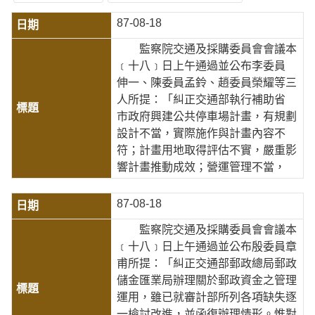
87-08-18
監察院交通及採購委員會會議本
﹝十八﹞日上午通過並公布李委員
伸一、陳委員孟鈴、趙委員榮耀等三
人所提：「糾正交通部執行補助省
市政府興建公共停車場計畫，有規劃
設計不當，實際施作與計畫內容不
符；計畫用地取得評估不實，嚴重影
響計畫推動成效；營運管理不當，
87-08-18
監察院交通及採購委員會會議本
﹝十八﹞日上午通過並公布殷委員章
甫所提：「糾正交通部郵政總局郵政
儲金匯業局辦理關於郵政資金之管理
運用，雖已就審計部所列各項缺失逐
一檢討改進，並函復辦理情形。惟對