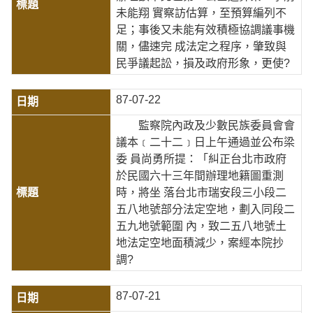
未能翔 實察訪估算，至預算編列不
足；事後又未能有效積極協調議事機
關，儘速完 成法定之程序，肇致與
民爭議起訟，損及政府形象，更使?
87-07-22
監察院內政及少數民族委員會會
議本﹝二十二﹞日上午通過並公布梁
委 員尚勇所提：「糾正台北市政府
於民國六十三年間辦理地籍圖重測
時，將坐 落台北市瑞安段三小段二
五八地號部分法定空地，劃入同段二
五九地號範圍 內，致二五八地號土
地法定空地面積減少，案經本院抄
調?
87-07-21