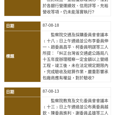
於各銀行營運績效、信用評等，充裕
營收等項，仍未能落實執行?
87-08-18
監察院交通及採購委員會會議本
﹝十八﹞日上午通過並公布李委員伸
一、趙委員昌平、柯委員明謀等三人
所提：「糾正台灣省交通處公路局八
十五年度辦理稽察一定金額以上營繕
工程，竣工後，未在法定規定期限內
，完成驗收及結算作業，嚴重影響承
包廠商應有權益，對於驗收?
87-08-13
監察院教育及文化委員會會議本
﹝十三﹞日上午通過並公布黃委員越
欽、陳委員進利、謝委員孟雄等三人