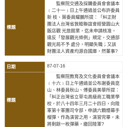
監察院交通及採購委員會會議本
﹝二十一﹞日上午通過並公布許委員
新 枝、葉委員耀鵬所提：「糾正財
團法人台灣省敦睦聯誼會經營圓山大
飯店觀 光旅館業，迄未申請核准，
違反「發展觀光條例」規定，交通部
觀光局不予 處分，明顯失職；又該
財團法人資產均源自國庫，然董事?
87-07-16
監察院教育及文化委員會會議本
﹝十六﹞日上午通過並公布謝委員崑
山、林委員秋山、傅委員美華所提：
「糾正台灣省立草屯高級商工職業學
校，於八十四年三月二十四日，向陸
軍第十軍團司令部，申請六顆煙幕手
榴彈，作為演習之用，演習完畢，未
將剩餘一枚彈藥，繳回陸軍?