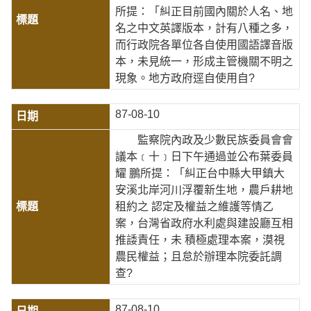
所提：「糾正目前國內關於人名、地
名之中文英譯版本，計有八種之多，
而行政院各單位各自使用國語譯音版
本，未見統一，形成主管機關不明之
現象。地方政府逕自使用自?
87-08-10
監察院內政及少數民族委員會會
議本﹝十﹞日下午通過並公布葉委員
耀 鵬所提：「糾正台中縣大甲鎮大
安溪北岸河川浮覆新生地，農戶耕地
租約之 認定及權益之維護等情乙
案，台灣省政府水利處與建設廳互相
推諉責任，未 積極處理本案，漠視
農民權益；且怠於辦理本院委託調
查?
87-08-10