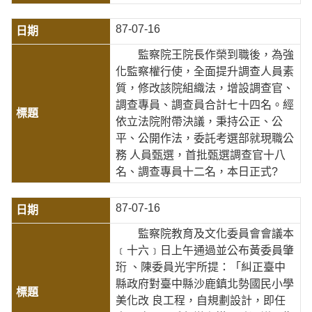
87-07-16
監察院王院長作榮到職後，為強
化監察權行使，全面提升調查人員素
質，修改該院組織法，增設調查官、
調查專員、調查員合計七十四名。經
依立法院附帶決議，秉持公正、公
平、公開作法，委託考選部就現職公
務 人員甄選，首批甄選調查官十八
名、調查專員十二名，本日正式?
87-07-16
監察院教育及文化委員會會議本
﹝十六﹞日上午通過並公布黃委員肇
珩 、陳委員光宇所提：「糾正臺中
縣政府對臺中縣沙鹿鎮北勢國民小學
美化改 良工程，自規劃設計，即任