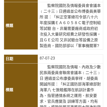
監察院國防及情報委員會會議本
﹝二十三﹞日通過並公布傅委員美華
所 提：「糾正空軍總司令部八十六
年度採購ＥＡ６０５８Ｃ電子控制組
等試驗 台，非屬需要廠商或政府初
次投入大量研究經費之研發性採購，
且ＧＥ公司 又非試驗台等設備之原
製造商，國防部卻以「軍事機關軍?
87-07-23
監察院國防及情報、內政及少數
民族兩委員會聯席會議本﹝二十三﹞
日 通過並公布康委員寧祥、胡委員
開誠所提：「糾正國防部海軍總部對
海軍八 七敦睦艦隊在航訓計畫作
為、指管通情系統之運用、航安要
求、官兵應變及 訓練等方面，均有