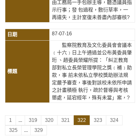
由工務局一手包辦主導，聽憑議員指
示行事；發 包過程，敷衍草率，一
再違失，主計室復未善盡內部審核?
87-07-16
監察院教育及文化委員會會議本
﹝十六﹞日上午通過並公布黃委員肇
珩 、趙委員榮耀所提：「糾正教育
部對私立長榮管理學院之獎﹝補﹞助
款，事 前未依私立學校獎助辦法規
定嚴予審查，事後對該校未依所申請
之計畫積極 執行，疏於督導與考核
懲處，延宕經年，殊有未當」案，?
1
...
319
320
321
322
323
324
325
...
329