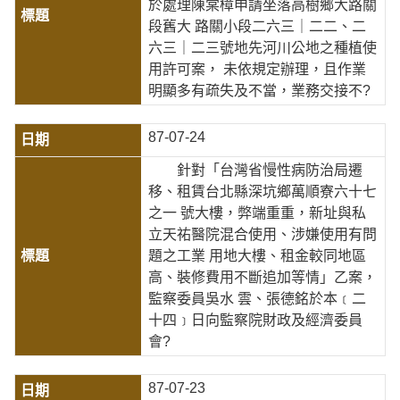
於處理陳棠樟申請坐落高樹鄉大路關
段舊大 路關小段二六三｜二二、二
六三｜二三號地先河川公地之種植使
用許可案， 未依規定辦理，且作業
明顯多有疏失及不當，業務交接不?
87-07-24
針對「台灣省慢性病防治局遷
移、租賃台北縣深坑鄉萬順寮六十七
之一 號大樓，弊端重重，新址與私
立天祐醫院混合使用、涉嫌使用有問
題之工業 用地大樓、租金較同地區
高、裝修費用不斷追加等情」乙案，
監察委員吳水 雲、張德銘於本﹝二
十四﹞日向監察院財政及經濟委員
會?
87-07-23