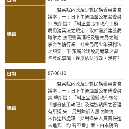
監察院內政及少數民族委員會會
議本﹝十﹞日下午通過並公布翟委員
宗 泉所提：「糾正臺北市政府工務
局用建築法之規定，取締屬於建設局
職掌之 無照營業酒吧及警察局之職
掌之色情行業，社會局用少年福利法
之規定，干 預屬於建設局職掌之營
業登記事項，違反依法行政，涉有?
87-08-10
監察院內政及少數民族委員會會
議本﹝十﹞日下午通過並公布傅委員
美 華所提：「糾正宜蘭縣政府核發
『部分使用執照』及建造執照之管理
有所違 失，另對陳訴人屢次陳情，
未作適切處理，又對違失人員責任迄
未追究，均 有不當」案，由本院函