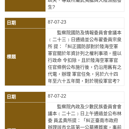
疏失，導致所屬武夷艦與大陸漁船發
生?
87-07-23
監察院國防及情報委員會會議本
﹝二十三﹞日通過並公布翟委員宗泉
所 提：「糾正國防部對於陸海空軍
軍官關於年資計列之權利事項，擅以
行政命 令扣除，且於陸海空軍軍官
任官條例公布施行後，仍沿用舊有之
代電，辦理 軍官任免，另於六十四
年至六十五年間，對於現役軍官考?
87-07-22
監察院內政及少數民族委員會會
議本﹝二十二﹞日上午通過並公布林
委 員孟貴所提：「糾正臺南市政府
辦理該市北區第一公墓遷葬案，事前