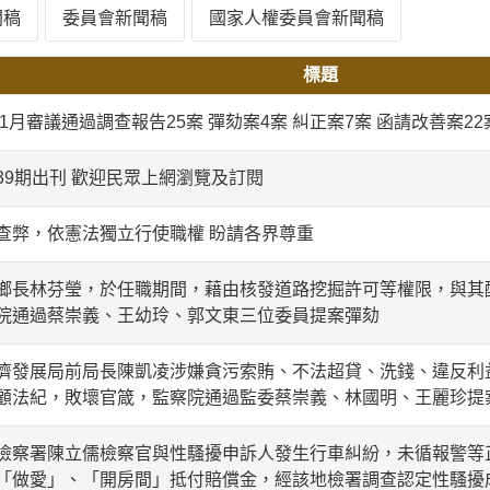
聞稿
委員會新聞稿
國家人權委員會新聞稿
標題
11月審議通過調查報告25案 彈劾案4案 糾正案7案 函請改善案22
39期出刊 歡迎民眾上網瀏覽及訂閱
查弊，依憲法獨立行使職權 盼請各界尊重
鄉長林芬瑩，於任職期間，藉由核發道路挖掘許可等權限，與其
院通過蔡崇義、王幼玲、郭文東三位委員提案彈劾
濟發展局前局長陳凱凌涉嫌貪污索賄、不法超貸、洗錢、違反利
顧法紀，敗壞官箴，監察院通過監委蔡崇義、林國明、王麗珍提
檢察署陳立儒檢察官與性騷擾申訴人發生行車糾紛，未循報警等
「做愛」、「開房間」抵付賠償金，經該地檢署調查認定性騷擾