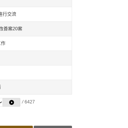
作進行交流
改善案20案
工作
清
/
6427