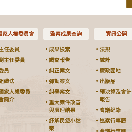
國家人權委員會
監察成果查詢
資訊公開
主任委員
成果檢索
法規
副主任委員
調查報告
統計
委員
糾正案文
廉政園地
組織法
彈劾案文
出版品
國家人權委員
糾舉案文
預決算及會計
會簡介
報告
重大案件改善
與處理結果
會議紀錄
紓解民怨小檔
巡察行事曆
案
會議行事曆