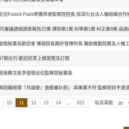
任Franck Paris率團拜會監察院院長 就深化台法人權組織合
9月審議通過調查報告22案 彈劾案1案 糾舉案1案 糾正案9案 函請
俊俋秘書長歡迎會 陳菊院長期許發揮所長 襄助推動院務及人權
37期出刊 歡迎民眾上網瀏覽及訂閱
部政務次長李俊俋出任監察院秘書長
察院藉辦理『共識營』施壓審計部」 與事實不符 監察院特予澄
10
11
12
13
14
...
322
每頁筆數