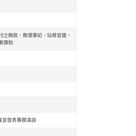
付之賄款，敗壞軍紀、玷辱官箴，
案彈劾
a訪臺並發表專題演說