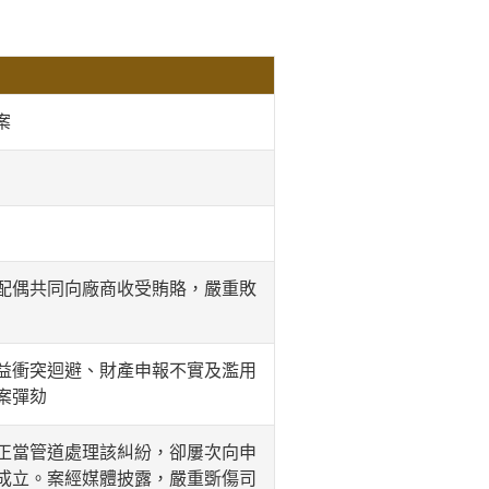
案
配偶共同向廠商收受賄賂，嚴重敗
益衝突迴避、財產申報不實及濫用
案彈劾
正當管道處理該糾紛，卻屢次向申
成立。案經媒體披露，嚴重斲傷司