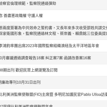
檢察官倫理規範，監察院通過彈劾
念 善盡憲政職權 守護人權
恩兩度簽署為中共效命之誓約書，又長年來多次收受邵姓共諜交
保家衛國形象，監察院通過林文程、蔡崇義、賴鼎銘三位委員提
李鴻鈞率團出席2023年國際監察組織澳紐及太平洋地區年會
10月審議通過調查報告18案 糾正案7案 函請改善案16案
38期出刊 歡迎民眾上網瀏覽及訂閱
期廉政專刊10月31日出刊
利美洲監察使聯盟(FIO)主席暨 多明尼加護民官Pablo Ullo
27屆伊比利美洲監察使聯盟年會