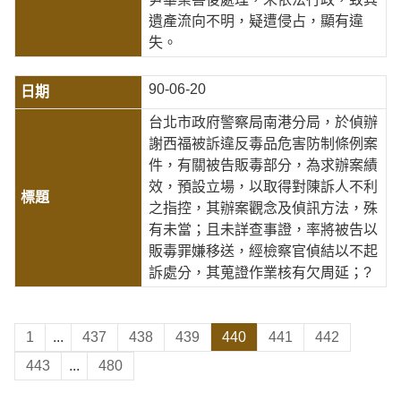
遺產流向不明，疑遭侵占，顯有違
失。
90-06-20
台北市政府警察局南港分局，於偵辦
謝西福被訴違反毒品危害防制條例案
件，有關被告販毒部分，為求辦案績
效，預設立場，以取得對陳訴人不利
之指控，其辦案觀念及偵訊方法，殊
有未當；且未詳查事證，率將被告以
販毒罪嫌移送，經檢察官偵結以不起
訴處分，其蒐證作業核有欠周延；?
1
...
437
438
439
440
441
442
443
...
480