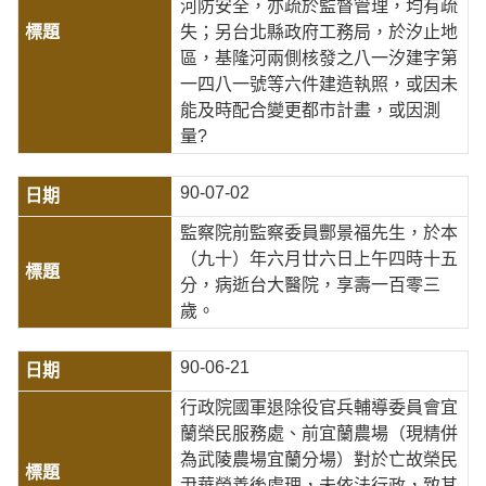
河防安全，亦疏於監督管理，均有疏
失；另台北縣政府工務局，於汐止地
區，基隆河兩側核發之八一汐建字第
一四八一號等六件建造執照，或因未
能及時配合變更都市計畫，或因測
量?
90-07-02
監察院前監察委員酆景福先生，於本
（九十）年六月廿六日上午四時十五
分，病逝台大醫院，享壽一百零三
歲。
90-06-21
行政院國軍退除役官兵輔導委員會宜
蘭榮民服務處、前宜蘭農場（現精併
為武陵農場宜蘭分場）對於亡故榮民
尹華榮善後處理，未依法行政，致其