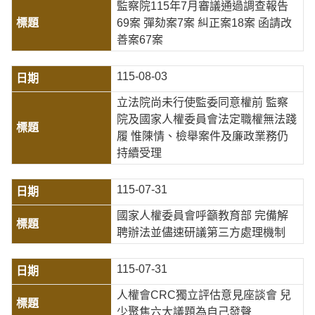
監察院115年7月審議通過調查報告
69案 彈劾案7案 糾正案18案 函請改
善案67案
115-08-03
立法院尚未行使監委同意權前 監察
院及國家人權委員會法定職權無法踐
履 惟陳情、檢舉案件及廉政業務仍
持續受理
115-07-31
國家人權委員會呼籲教育部 完備解
聘辦法並儘速研議第三方處理機制
115-07-31
人權會CRC獨立評估意見座談會 兒
少聚焦六大議題為自己發聲