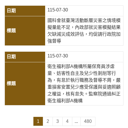
115-07-30
國科會就臺灣活動斷層災害之情境模
擬量能不足，內政部就災害模擬結果
欠缺減災成效評估，均促請行政院加
強督導
115-07-30
衛生福利部A機構所屬保育員涉虐
童、妨害性自主及兒少性剝削等行
為，有怠於執行職務及督導不周，嚴
重損害安置兒少應受保護與妥適照顧
之權益，核有怠失。監察院通過糾正
衛生福利部A機構
1
2
3
4
...
480