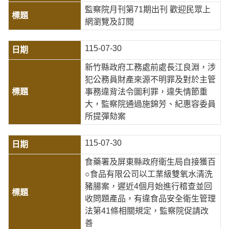
監察院月刊第71期出刊 歡迎民眾上
網瀏覽及訂閱
115-07-30
新竹縣政府工務處前處長江良淵，涉
犯公務員財產來源不明罪及對於主管
事務違背法令圖利罪，違失情節重
大，監察院通過施錦芳、紀惠容委員
所提彈劾案
115-07-30
食藥署及屏東縣政府衛生局自接獲百
○食品有限公司以工業級雙氧水清洗
豬腸案，遲近4個月始進行稽查並回
收問題產品，有違食品安全衛生管理
法第41條相關規定，監察院促請改
善