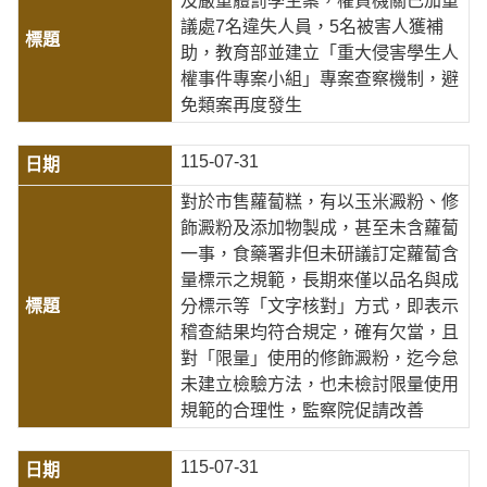
及嚴重體罰學生案，權責機關已加重
議處7名違失人員，5名被害人獲補
助，教育部並建立「重大侵害學生人
權事件專案小組」專案查察機制，避
免類案再度發生
115-07-31
對於市售蘿蔔糕，有以玉米澱粉、修
飾澱粉及添加物製成，甚至未含蘿蔔
一事，食藥署非但未研議訂定蘿蔔含
量標示之規範，長期來僅以品名與成
分標示等「文字核對」方式，即表示
稽查結果均符合規定，確有欠當，且
對「限量」使用的修飾澱粉，迄今怠
未建立檢驗方法，也未檢討限量使用
規範的合理性，監察院促請改善
115-07-31