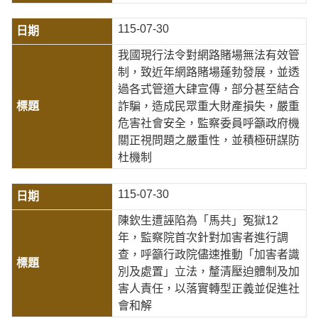
115-07-30
我國現行法令對網路賭場無法有效管
制，致近年網路賭場蓬勃發展，並透
過各式管道大肆宣傳，部分甚至結合
詐騙，造成民眾重大財產損失，嚴重
危害社會安全，監察委員呼籲政府機
關正視問題之嚴重性，並積極研謀防
杜機制
115-07-30
陳欽生遭誣陷為「馬共」冤獄12
年，監察院首次針對加害者進行調
查，呼籲行政院儘速推動「加害者識
別及處置」立法，釐清壓迫體制及加
害人責任，以落實轉型正義並促進社
會和解