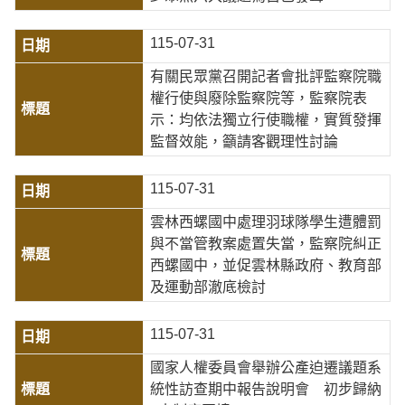
115-07-31
有關民眾黨召開記者會批評監察院職
權行使與廢除監察院等，監察院表
示：均依法獨立行使職權，實質發揮
監督效能，籲請客觀理性討論
115-07-31
雲林西螺國中處理羽球隊學生遭體罰
與不當管教案處置失當，監察院糾正
西螺國中，並促雲林縣政府、教育部
及運動部澈底檢討
115-07-31
國家人權委員會舉辦公產迫遷議題系
統性訪查期中報告說明會 初步歸納