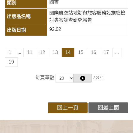
圖書
國際航空站地勤與旅客服務設施總檢
討專案調查研究報告
92.02
1
...
11
12
13
14
15
16
17
...
19
每頁筆數
/
371
回上一頁
回最上面
:::