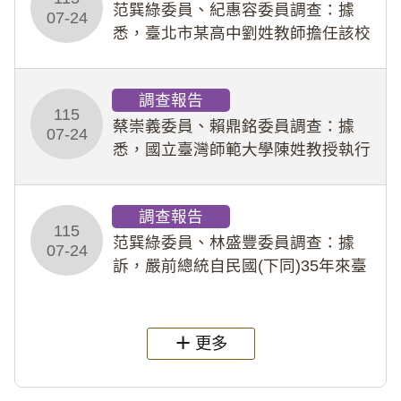
事件處理會議（下
范巽綠委員、紀惠容委員調查：據
07-24
悉，臺北市某高中劉姓教師擔任該校
專題指導教師及組長，詎假借管教名
義，多次要求該校某生依其指示，自
調查報告
行拍攝特定樣態性影像並以手機傳送
115
劉師。該生因畏懼成
蔡崇義委員、賴鼎銘委員調查：據
07-24
悉，國立臺灣師範大學陳姓教授執行
多件人體研究計畫，其採集及運用血
液樣本，疑違反「人體研究法」及學
調查報告
術倫理等情案調查報告。(115教調
115
31)
范巽綠委員、林盛豐委員調查：據
07-24
訴，嚴前總統自民國(下同)35年來臺
後即居住於重慶寓所(即國定古蹟嚴家
淦故居)，迨至嚴前總統及其夫人相繼
過世後，總統府於89年間函請其家屬
更多
繼續留住