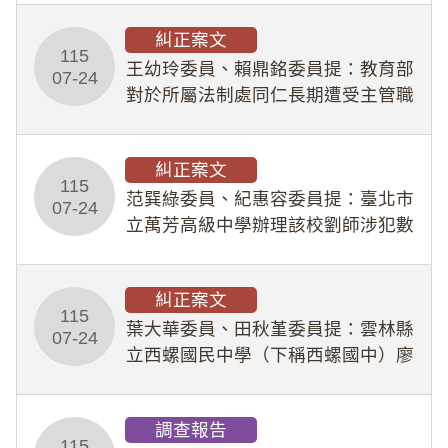
幣1,483萬餘元，並長期收受建商餽
糾正案文
贈；復罔顧公共安全，圖利默許建商
115
王幼玲委員、賴鼎銘委員提：教育部
於停工期間
07-24
對於所屬法制處同仁長期遭受主管職
場不法侵害情事，未能及時察覺、有
效介入及妥為處理，顯未善盡「公務
糾正案文
人員保障法」及「職業安全衛生法」
115
所定維護公務人員
范巽綠委員、紀惠容委員提：臺北市
07-24
立萬芳高級中學辦理該校劉師涉犯數
位性剝削事件，於第一線校園性別事
件調查、審議及申復程序中，喪失專
糾正案文
業把關與糾錯功能，不僅首份調查報
115
告漏未審酌師生不
葉大華委員、田秋堇委員提：雲林縣
07-24
立西螺國民中學（下稱西螺國中）廖
姓專任教師（下稱廖師）、蔡姓鐘點
教練（下稱蔡教練）涉體罰及不當管
調查報告
教羽球隊學生等行為，歷經該校校園
115