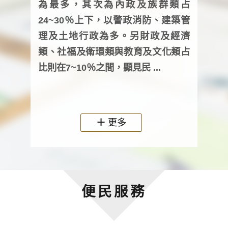
為最多，其次為內政及族群類占
調卷
24~30％上下，以警政消防、建築管
詢會
理及土地行政為多。另財政及經濟
次及
類、社福及衛環類與教育及文化類占
審議
比則在7~10％之間，顯見民 ...
人，
政機關
更多
便民服務