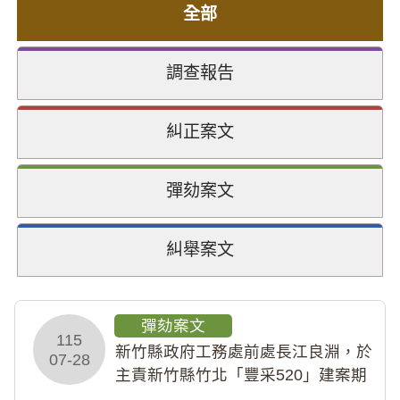
全部
調查報告
糾正案文
彈劾案文
糾舉案文
彈劾案文
115
新竹縣政府工務處前處長江良淵，於
07-28
主責新竹縣竹北「豐采520」建案期
間，藏匿鉅額來源不明財產現金新臺