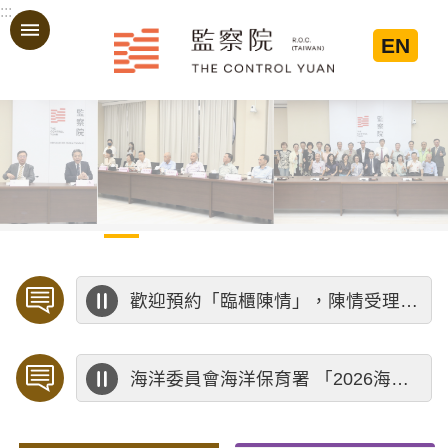
:::
跳到主要內容區塊
EN
:::
歡迎預約「臨櫃陳情」，陳情受理中心將優先排定人員與您接談，釐清案情爭點後收案處理，以節省您的寶貴時間。
海洋委員會海洋保育署 「2026海洋保育創意短影音競賽」活動