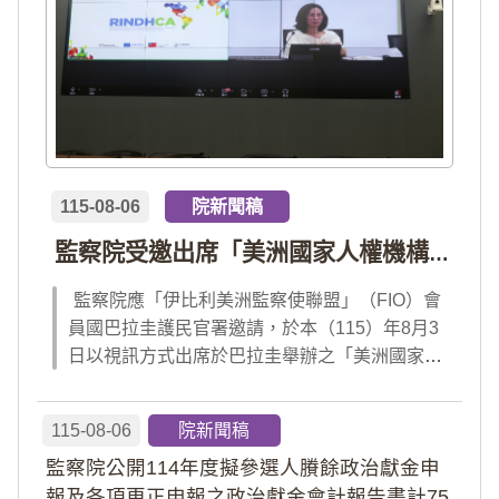
115-08-06
院新聞稿
監察院受邀出席「美洲國家人權機構網絡」年會 分享我國氣候災害防治經驗 打造國際永續韌性
監察院應「伊比利美洲監察使聯盟」（FIO）會
員國巴拉圭護民官署邀請，於本（115）年8月3
日以視訊方式出席於巴拉圭舉辦之「美洲國家人
權機構網絡」（RINDHCA）年會，並發表專題
報告，就美洲地區環境災害、氣候緊急狀態與人
115-08-06
院新聞稿
權風險等議題，與拉美地區監察機構、護民官署
監察院公開114年度擬參選人賸餘政治獻金申
及紅十字國際委員會、原住民社區支持組織...
報及各項更正申報之政治獻金會計報告書計75