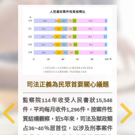
司法正義為民眾首要關心議題
監察院114年收受人民書狀15,546
件，平均每月收件1,296件。按案件性
監察
質結構觀察，近5年來，司法及獄政類
均每
占36~40％居首位，以涉及刑事案件
證，