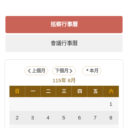
巡察行事曆
會議行事曆
上個月
下個月
本月
115年 8月
日
一
二
三
四
五
六
1
2
3
4
5
6
7
8