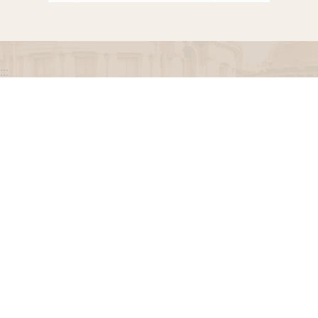
:::
政府網站資料開放宣告
網站安全政策
隱私權保護政策
聯絡我們
交通資訊
地址：100216臺北市中正區忠孝東路一段 2 號
電話：(02) 2341-3183，陳情諮詢專線：(02) 2341-
3183轉662
專線服務時間：週一至週五(例假日除外)09：00至
12：00，13：30至17：00。