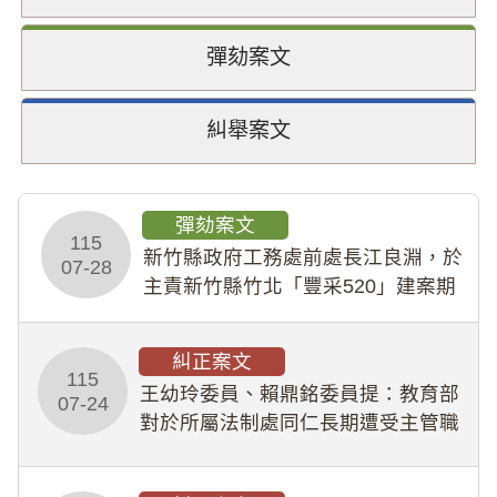
彈劾案文
糾舉案文
彈劾案文
115
新竹縣政府工務處前處長江良淵，於
07-28
主責新竹縣竹北「豐采520」建案期
間，藏匿鉅額來源不明財產現金新臺
幣1,483萬餘元，並長期收受建商餽
糾正案文
贈；復罔顧公共安全，圖利默許建商
115
王幼玲委員、賴鼎銘委員提：教育部
於停工期間
07-24
對於所屬法制處同仁長期遭受主管職
場不法侵害情事，未能及時察覺、有
效介入及妥為處理，顯未善盡「公務