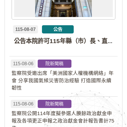
115-08-07
公告
公告本院許可115年縣（市）長、直轄市議員、縣（市）議員擬參選人開立政治獻金專戶共計4戶。各專戶得收受政治獻金期間為自專戶許可設立日起至115年11月27日止，專戶名冊詳如附件。
115-08-06
院新聞稿
監察院受邀出席「美洲國家人權機構網絡」年
會 分享我國氣候災害防治經驗 打造國際永續
韌性
115-08-06
院新聞稿
監察院公開114年度擬參選人賸餘政治獻金申
報及各項更正申報之政治獻金會計報告書計75