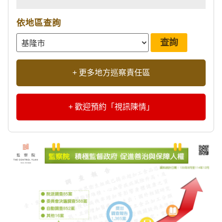
依地區查詢
+ 更多地方巡察責任區
+ 歡迎預約「視訊陳情」