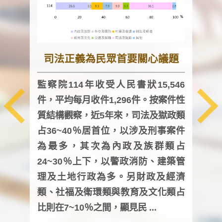
司法正義為民眾首要關心議題
監察院114年收受人民書狀15,546
件，平均每月收件1,296件。按案件性
監察
質結構觀察，近5年來，司法及獄政類
均每
占36~40％居首位，以涉及刑事案件
證，
為最多，其次為內政及族群類占
調卷
24~30％上下，以警政消防、建築管
詢會
理及土地行政為多。另財政及經濟
次及
類、社福及衛環類與教育及文化類占
審議
比則在7~10％之間，顯見民 ...
人，