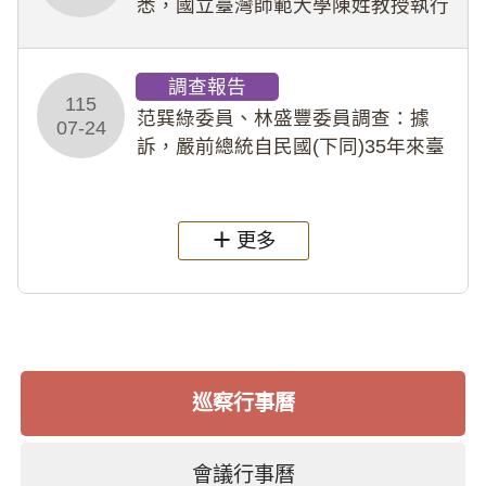
悉，國立臺灣師範大學陳姓教授執行
多件人體研究計畫，其採集及運用血
液樣本，疑違反「人體研究法」及學
調查報告
術倫理等情案調查報告。(115教調
115
31)
范巽綠委員、林盛豐委員調查：據
07-24
訴，嚴前總統自民國(下同)35年來臺
後即居住於重慶寓所(即國定古蹟嚴家
淦故居)，迨至嚴前總統及其夫人相繼
過世後，總統府於89年間函請其家屬
更多
繼續留住
巡察行事曆
會議行事曆