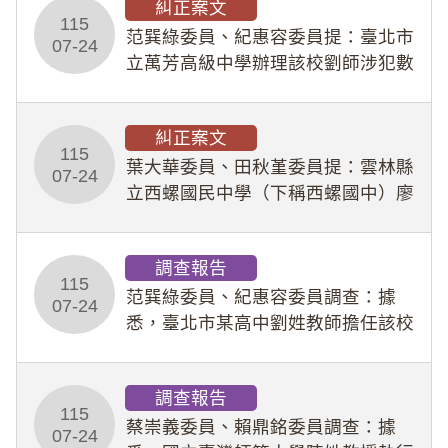
糾正案文
人員保障法」及「職業安全衛生法」
115
所定維護公務人員
范巽綠委員、紀惠容委員提：臺北市
07-24
立萬芳高級中學辦理該校劉師涉犯數
位性剝削事件，於第一線校園性別事
件調查、審議及申復程序中，喪失專
糾正案文
業把關與糾錯功能，不僅首份調查報
115
告漏未審酌師生不
葉大華委員、田秋堇委員提：雲林縣
07-24
立西螺國民中學（下稱西螺國中）廖
姓專任教師（下稱廖師）、蔡姓鐘點
教練（下稱蔡教練）涉體罰及不當管
調查報告
教羽球隊學生等行為，歷經該校校園
115
事件處理會議（下
范巽綠委員、紀惠容委員調查：據
07-24
悉，臺北市某高中劉姓教師擔任該校
專題指導教師及組長，詎假借管教名
義，多次要求該校某生依其指示，自
調查報告
行拍攝特定樣態性影像並以手機傳送
115
劉師。該生因畏懼成
蔡崇義委員、賴鼎銘委員調查：據
07-24