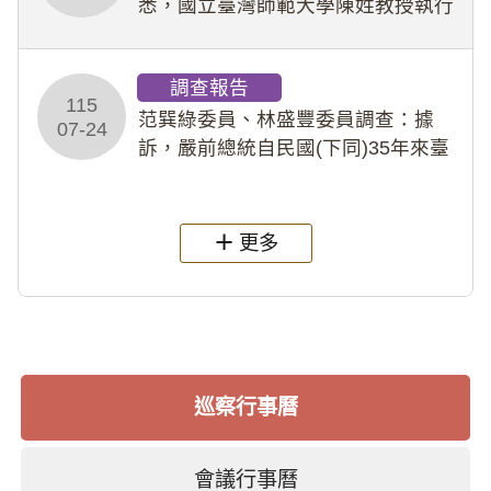
悉，國立臺灣師範大學陳姓教授執行
多件人體研究計畫，其採集及運用血
液樣本，疑違反「人體研究法」及學
調查報告
術倫理等情案調查報告。(115教調
115
31)
范巽綠委員、林盛豐委員調查：據
07-24
訴，嚴前總統自民國(下同)35年來臺
後即居住於重慶寓所(即國定古蹟嚴家
淦故居)，迨至嚴前總統及其夫人相繼
過世後，總統府於89年間函請其家屬
更多
繼續留住
巡察行事曆
會議行事曆