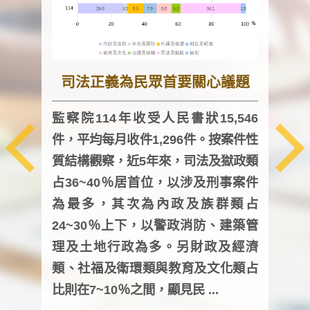
司法正義為民眾首要關心議題
監察院114年收受人民書狀15,546
件，平均每月收件1,296件。按案件性
監察
質結構觀察，近5年來，司法及獄政類
均每
占36~40％居首位，以涉及刑事案件
證，
為最多，其次為內政及族群類占
調卷
24~30％上下，以警政消防、建築管
詢會
理及土地行政為多。另財政及經濟
次及
類、社福及衛環類與教育及文化類占
審議
比則在7~10％之間，顯見民 ...
人，