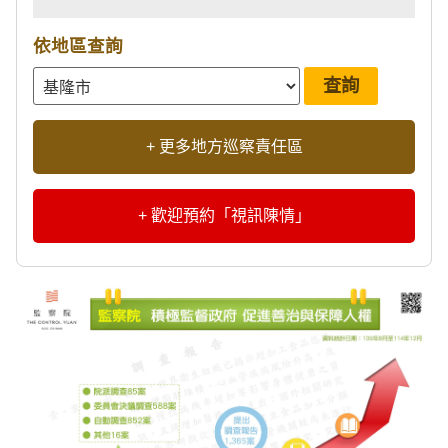
依地區查詢
+ 更多地方巡察責任區
+ 歡迎預約「視訊陳情」