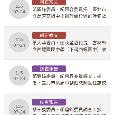
糾正案文
人員保障法」及「職業安全衛生法」
115
所定維護公務人員
范巽綠委員、紀惠容委員提：臺北市
07-24
立萬芳高級中學辦理該校劉師涉犯數
位性剝削事件，於第一線校園性別事
件調查、審議及申復程序中，喪失專
糾正案文
業把關與糾錯功能，不僅首份調查報
115
告漏未審酌師生不
葉大華委員、田秋堇委員提：雲林縣
07-24
立西螺國民中學（下稱西螺國中）廖
姓專任教師（下稱廖師）、蔡姓鐘點
教練（下稱蔡教練）涉體罰及不當管
調查報告
教羽球隊學生等行為，歷經該校校園
115
事件處理會議（下
范巽綠委員、紀惠容委員調查：據
07-24
悉，臺北市某高中劉姓教師擔任該校
專題指導教師及組長，詎假借管教名
義，多次要求該校某生依其指示，自
調查報告
行拍攝特定樣態性影像並以手機傳送
115
劉師。該生因畏懼成
蔡崇義委員、賴鼎銘委員調查：據
07-24