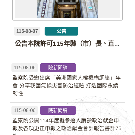
115-08-07
公告
公告本院許可115年縣（市）長、直轄市議員、縣（市）議員擬參選人開立政治獻金專戶共計4戶。各專戶得收受政治獻金期間為自專戶許可設立日起至115年11月27日止，專戶名冊詳如附件。
115-08-06
院新聞稿
監察院受邀出席「美洲國家人權機構網絡」年
會 分享我國氣候災害防治經驗 打造國際永續
韌性
115-08-06
院新聞稿
監察院公開114年度擬參選人賸餘政治獻金申
報及各項更正申報之政治獻金會計報告書計75