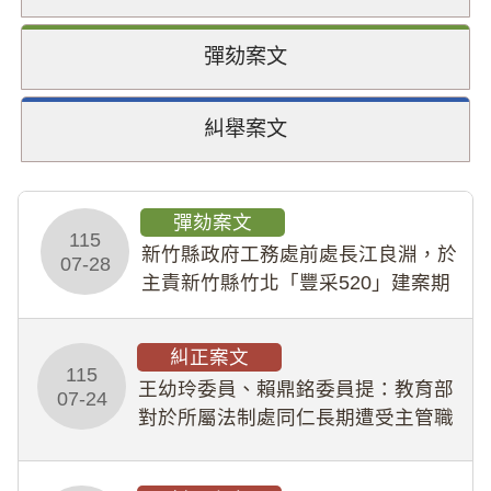
彈劾案文
糾舉案文
彈劾案文
115
新竹縣政府工務處前處長江良淵，於
07-28
主責新竹縣竹北「豐采520」建案期
間，藏匿鉅額來源不明財產現金新臺
幣1,483萬餘元，並長期收受建商餽
糾正案文
贈；復罔顧公共安全，圖利默許建商
115
王幼玲委員、賴鼎銘委員提：教育部
於停工期間
07-24
對於所屬法制處同仁長期遭受主管職
場不法侵害情事，未能及時察覺、有
效介入及妥為處理，顯未善盡「公務