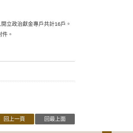
開立政治獻金專戶共計16戶。
附件。
回上一頁
回最上面