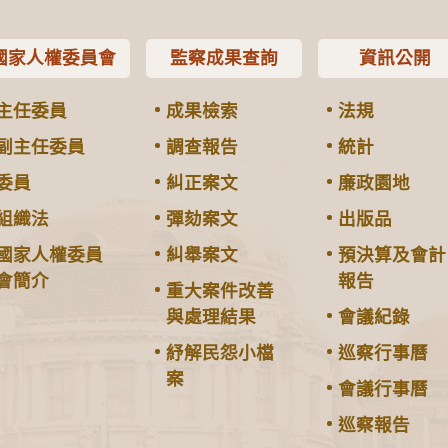
國家人權委員會
監察成果查詢
資訊公開
主任委員
成果檢索
法規
副主任委員
調查報告
統計
委員
糾正案文
廉政園地
組織法
彈劾案文
出版品
國家人權委員
糾舉案文
預決算及會計
會簡介
報告
重大案件改善
與處理結果
會議紀錄
紓解民怨小檔
巡察行事曆
案
會議行事曆
巡察報告