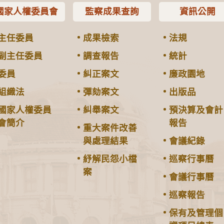
國家人權委員會
監察成果查詢
資訊公開
主任委員
成果檢索
法規
副主任委員
調查報告
統計
委員
糾正案文
廉政園地
組織法
彈劾案文
出版品
國家人權委員
糾舉案文
預決算及會計
會簡介
報告
重大案件改善
與處理結果
會議紀錄
紓解民怨小檔
巡察行事曆
案
會議行事曆
巡察報告
保有及管理個