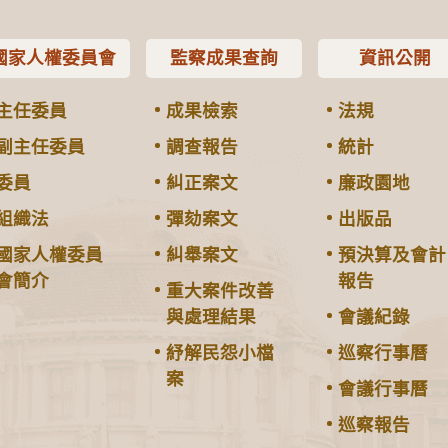
國家人權委員會
監察成果查詢
資訊公開
主任委員
成果檢索
法規
副主任委員
調查報告
統計
委員
糾正案文
廉政園地
組織法
彈劾案文
出版品
國家人權委員
糾舉案文
預決算及會計
會簡介
報告
重大案件改善
與處理結果
會議紀錄
紓解民怨小檔
巡察行事曆
案
會議行事曆
巡察報告