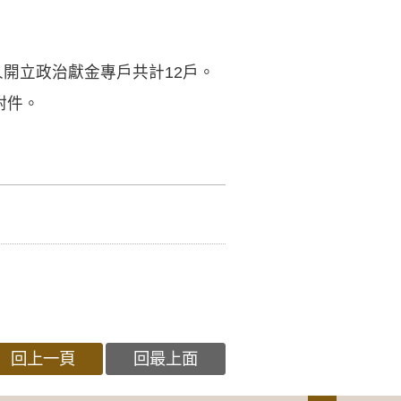
開立政治獻金專戶共計12戶。
附件。
回上一頁
回最上面