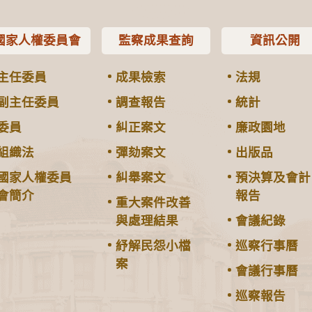
國家人權委員會
監察成果查詢
資訊公開
主任委員
成果檢索
法規
副主任委員
調查報告
統計
委員
糾正案文
廉政園地
組織法
彈劾案文
出版品
國家人權委員
糾舉案文
預決算及會計
會簡介
報告
重大案件改善
與處理結果
會議紀錄
紓解民怨小檔
巡察行事曆
案
會議行事曆
巡察報告