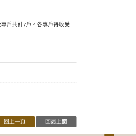
金專戶共計7戶。各專戶得收受
回上一頁
回最上面