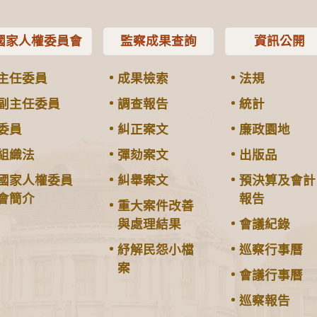
國家人權委員會
監察成果查詢
資訊公開
主任委員
成果檢索
法規
副主任委員
調查報告
統計
委員
糾正案文
廉政園地
組織法
彈劾案文
出版品
國家人權委員
糾舉案文
預決算及會計
會簡介
報告
重大案件改善
與處理結果
會議紀錄
紓解民怨小檔
巡察行事曆
案
會議行事曆
巡察報告