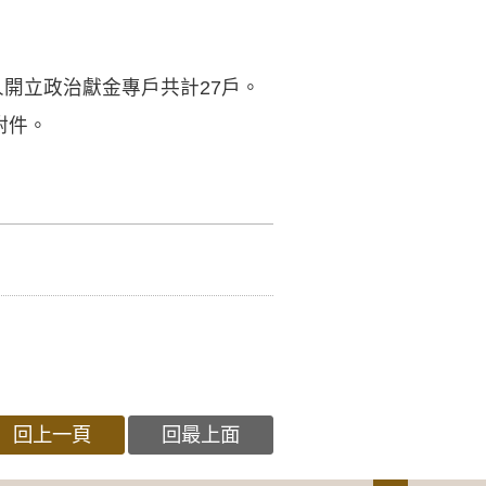
開立政治獻金專戶共計27戶。
附件。
回上一頁
回最上面