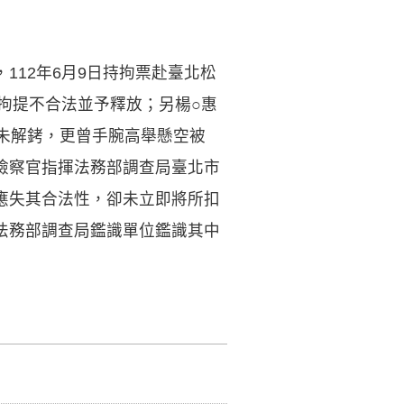
12年6月9日持拘票赴臺北松
拘提不合法並予釋放；另楊○惠
未解銬，更曾手腕高舉懸空被
檢察官指揮法務部調查局臺北市
應失其合法性，卻未立即將所扣
法務部調查局鑑識單位鑑識其中