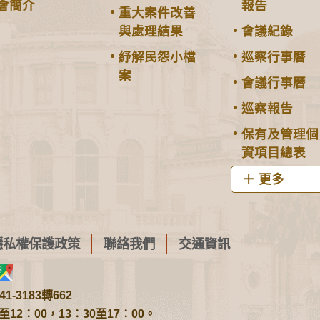
會簡介
報告
重大案件改善
與處理結果
會議紀錄
紓解民怨小檔
巡察行事曆
案
會議行事曆
巡察報告
保有及管理個
資項目總表
更多
隱私權保護政策
聯絡我們
交通資訊
1-3183轉662
2：00，13：30至17：00。