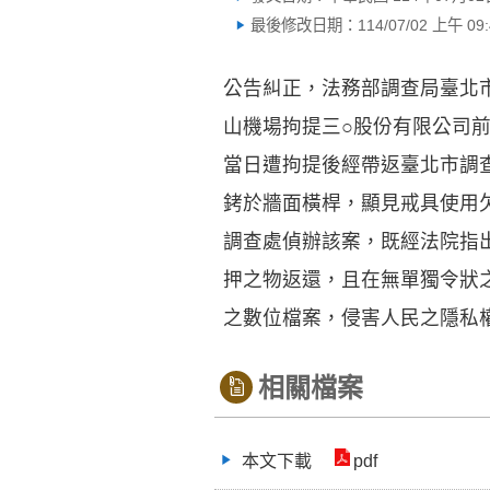
最後修改日期：114/07/02 上午 09:4
公告糾正，法務部調查局臺北市
山機場拘提三○股份有限公司
當日遭拘提後經帶返臺北市調
銬於牆面橫桿，顯見戒具使用
調查處偵辦該案，既經法院指
押之物返還，且在無單獨令狀
之數位檔案，侵害人民之隱私
相關檔案
本文下載
pdf