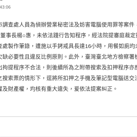
3:06
調查處人員為偵辦營業秘密法及妨害電腦使用罪等案件，1
前董事長楊○惠，未依法踐行告知程序，經法院提審庭裁定
查處製作筆錄，遭施以手銬戒具長達16小時，用餐如廁均
欠缺必要性且違反比例原則。此外，臺灣臺北地方檢察署
出拘提程序不合法，則後續所為之附帶搜索及扣押程序亦
之搜索票的情形下，逕將所扣押之手機及筆記型電腦送交
權及財產權，均核有重大違失，爰依法提案糾正。